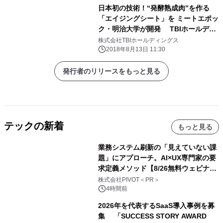
日本初の技術！“発酵熟成肉”を作る
「エイジングシート」を ミートエポッ
ク・明治大学が開発 TBIホールディ
ングス運営の全国28店舗で新メニュー
株式会社TBIホールディングス
として提供
2018年8月13日 11:30
発行者のリリースをもっと見る
テックの新着
もっと見る
業務システム刷新の「見えていない課
題」にアプローチ。AI×UX専門家の要
求定義メソッド【8/26無料ウェビナ
ー】株式会社PIVOT
株式会社PIVOT＜PR＞
4時間前
2026年を代表するSaaS導入事例を募
集 「SUCCESS STORY AWARD