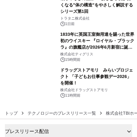
くなる"体の構造"をやさしく解説する
シリーズ第1回
4
トラタニ株式会社
1日前
1833年に英国王室御用達を賜った世界
初のウイスキー 『ロイヤル・ブラック
ラ』の旗艦店が2026年6月新宿に誕
5
生 バカルディ ジャパンと連携した
株式会社ティグリス
没入型バー「BAR Arca」
15時間前
ドラッグストアモリ みらいプロジェ
クト 「子どもお仕事参観デー2026」
を開催！
6
株式会社ドラッグストアモリ
11時間前
トップ
テクノロジーのプレスリリース一覧
株式会社TBIホ
プレスリリース配信