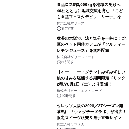
食品ロス約3,000kgを地域の笑顔へ
40社とともに地域交流を育む 「こど
も食堂フェスタデピッコリーナ」を9
月5日(土)開催
株式会社マザーズ
8時間前
猛暑の大阪で、涼と塩分を一杯に！ 北
区のペット同伴カフェが「ソルティー
レモンジュース」を無料配布
株式会社グリーンアート
8時間前
【イー・エー・グラン】みずみずしい
桃の甘みを堪能する期間限定ドリンク
2種が8月1日（土）より登場！
株式会社ピー・エス・コープ
10時間前
セレッソ大阪の2026／27シーズン開
幕戦に 「ウメダチーズラボ」が出店！
限定スイーツ販売＆選手直筆サイング
ッズが当たる抽選会を 8月8日に開催
株式会社ヤマタカ