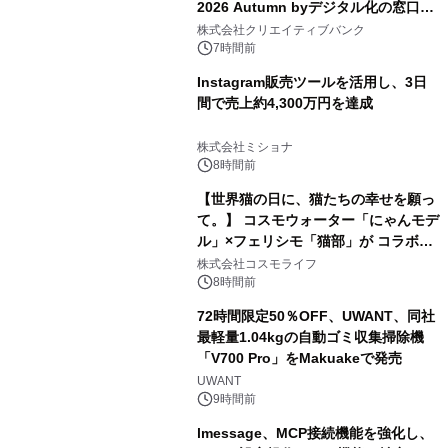
2026 Autumn byデジタル化の窓口」
開催
株式会社クリエイティブバンク
7時間前
Instagram販売ツールを活用し、3日
間で売上約4,300万円を達成
株式会社ミショナ
8時間前
【世界猫の日に、猫たちの幸せを願っ
て。】 コスモウォーター「にゃんモデ
ル」×フェリシモ「猫部」が コラボキ
ャンペーンを実施
株式会社コスモライフ
8時間前
72時間限定50％OFF、UWANT、同社
最軽量1.04kgの自動ゴミ収集掃除機
「V700 Pro」をMakuakeで発売
UWANT
9時間前
lmessage、MCP接続機能を強化し、