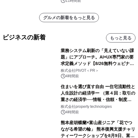
11時間前
グルメの新着をもっと見る
ビジネスの新着
もっと見る
業務システム刷新の「見えていない課
題」にアプローチ。AI×UX専門家の要
求定義メソッド【8/26無料ウェビナ
ー】株式会社PIVOT
株式会社PIVOT＜PR＞
4時間前
住まいを選び直す自由 ー住宅流動性と
人生設計の経済学ー （第４回：取引の
重さの経済学──情報・信頼・制度を
PropTechはどう組み替えるか）｜
株式会社property technologies
PropTech-Lab
4時間前
熊本産胡蝶蘭×富山産ジニア「花でつ
ながる希望の輪」 熊本復興支援チャリ
ティーワークショップを8月9日、富