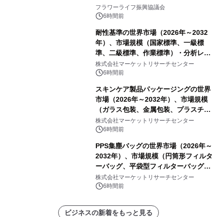
山・射水で開催
フラワーライフ振興協議会
6時間前
耐性基準の世界市場（2026年～2032
年）、市場規模（国家標準、一級標
準、二級標準、作業標準）・分析レポ
ートを発表
株式会社マーケットリサーチセンター
6時間前
スキンケア製品パッケージングの世界
市場（2026年～2032年）、市場規模
（ガラス包装、金属包装、プラスチッ
ク包装、その他）・分析レポートを発
株式会社マーケットリサーチセンター
表
6時間前
PPS集塵バッグの世界市場（2026年～
2032年）、市場規模（円筒形フィルタ
ーバッグ、平袋型フィルターバッグ、
プリーツフィルターバッグ、その
株式会社マーケットリサーチセンター
他）・分析レポートを発表
6時間前
ビジネスの新着をもっと見る