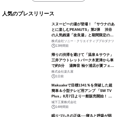
人気のプレスリリース
スヌーピーの湯が登場！ 「サウナのあ
とに楽しむPEANUTS」第2弾 渋谷
の人気銭湯「改良湯」と期間限定のコ
1
ラボレーション サウナイキタイコラ
株式会社ソニー・クリエイティブプロダクツ
ボグッズも発売決定！
13時間前
帰りの渋滞を避けて「温泉＆サウナ」
三井アウトレットパーク木更津から車
で約5分 湯舞音 袖ケ浦店が夏フェア
2
メニューを提供
株式会社楽久屋
1日前
Makuakeで目標1341％を突破した超
簡単＆小型テレビ用アンプ 「SW TV
Plus」8月7日より一般販売開始！ ケ
3
ーブル1本つなぐだけ、テレビの音が
城下工業株式会社
ぐっと豊かに
14時間前
眠りづらさの正体──寝ると呼吸が弱