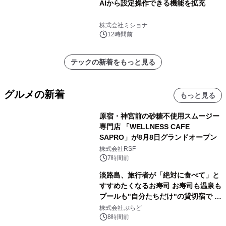
AIから設定操作できる機能を拡充
株式会社ミショナ
12時間前
テックの新着をもっと見る
グルメの新着
もっと見る
原宿・神宮前の砂糖不使用スムージー
専門店 「WELLNESS CAFE
SAPRO」が8月8日グランドオープン
株式会社RSF
7時間前
淡路島、旅行者が「絶対に食べて」と
すすめたくなるお寿司 お寿司も温泉も
プールも"自分たちだけ"の貸切宿で 1
日1組限定「岩屋温泉 絵島別庭 海と
株式会社ぷらど
森」の握り寿司プラン
8時間前