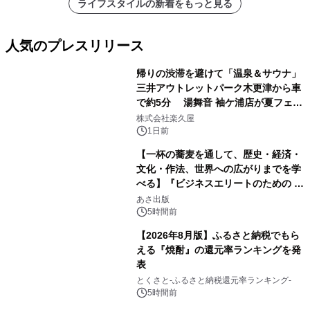
ライフスタイルの新着をもっと見る
人気のプレスリリース
帰りの渋滞を避けて「温泉＆サウナ」
三井アウトレットパーク木更津から車
で約5分 湯舞音 袖ケ浦店が夏フェア
1
メニューを提供
株式会社楽久屋
1日前
【一杯の蕎麦を通して、歴史・経済・
文化・作法、世界への広がりまでを学
べる】『ビジネスエリートのための 教
2
養としての蕎麦』2026年8月25日
あさ出版
（火）発売
5時間前
【2026年8月版】ふるさと納税でもら
える『焼酎』の還元率ランキングを発
表
3
とくさと-ふるさと納税還元率ランキング-
5時間前