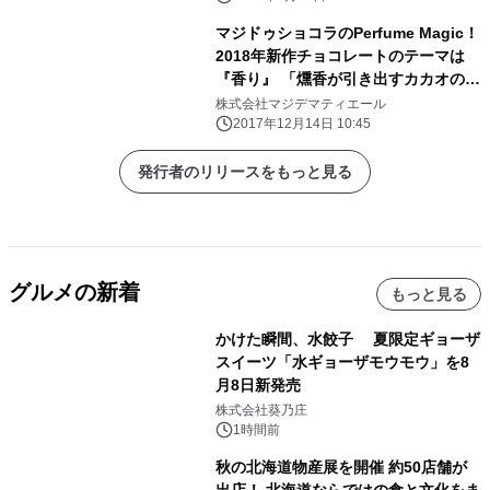
マジドゥショコラのPerfume Magic！
2018年新作チョコレートのテーマは
『香り』 「燻香が引き出すカカオの魅
力～煙～」 「はじけるジンジャー～花
株式会社マジデマティエール
火～」など 進化系ビーントゥバー『フ
2017年12月14日 10:45
レーバーチョコ』を販売開始
発行者のリリースをもっと見る
グルメの新着
もっと見る
かけた瞬間、水餃子 夏限定ギョーザ
スイーツ「水ギョーザモウモウ」を8
月8日新発売
株式会社葵乃庄
1時間前
秋の北海道物産展を開催 約50店舗が