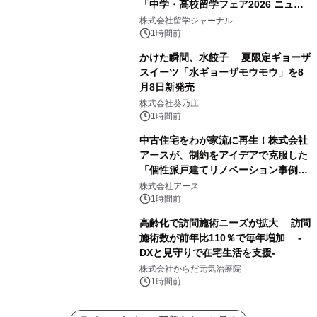
「中学・高校留学フェア2026 ニュー
ジーランド＆オーストラリア」を
株式会社留学ジャーナル
9/12(土)に開催
1時間前
かけた瞬間、水餃子 夏限定ギョーザ
スイーツ「水ギョーザモウモウ」を8
月8日新発売
株式会社葵乃庄
1時間前
中古住宅をわが家流に再生！株式会社
アースが、制約をアイデアで克服した
「個性派戸建てリノベーション事例5
選」を公開
株式会社アース
1時間前
高齢化で訪問施術ニーズが拡大 訪問
施術数が前年比110％で毎年増加 -
DXと見守りで在宅生活を支援-
株式会社からだ元気治療院
1時間前