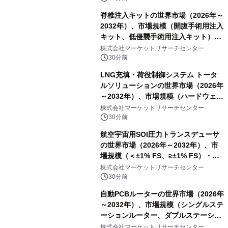
脊椎注入キットの世界市場（2026年～
2032年）、市場規模（開腹手術用注入
キット、低侵襲手術用注入キット）・
分析レポートを発表
株式会社マーケットリサーチセンター
30分前
LNG充填・荷役制御システム トータ
ルソリューションの世界市場（2026年
～2032年）、市場規模（ハードウェ
ア、ソフトウェア、サービス）・分析
株式会社マーケットリサーチセンター
レポートを発表
30分前
航空宇宙用SOI圧力トランスデューサ
の世界市場（2026年～2032年）、市
場規模（＜±1% FS、≥±1% FS）・分
析レポートを発表
株式会社マーケットリサーチセンター
30分前
自動PCBルーターの世界市場（2026年
～2032年）、市場規模（シングルステ
ーションルーター、ダブルステーショ
ンルーター）・分析レポートを発表
株式会社マーケットリサーチセンター