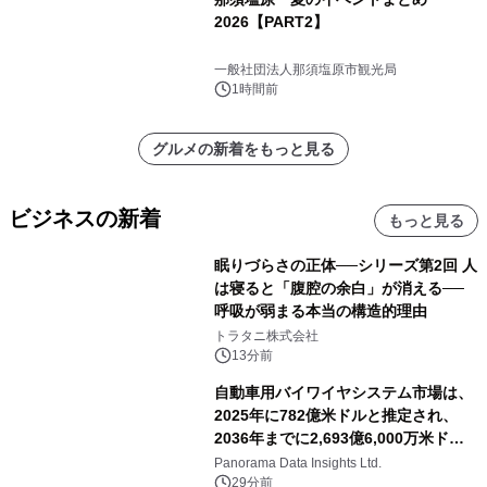
2026【PART2】
一般社団法人那須塩原市観光局
1時間前
グルメの新着をもっと見る
ビジネスの新着
もっと見る
眠りづらさの正体──シリーズ第2回 人
は寝ると「腹腔の余白」が消える──
呼吸が弱まる本当の構造的理由
トラタニ株式会社
13分前
自動車用バイワイヤシステム市場は、
2025年に782億米ドルと推定され、
2036年までに2,693億6,000万米ドル
に達すると予測されており、予測期間
Panorama Data Insights Ltd.
（2026年～2036年）
29分前