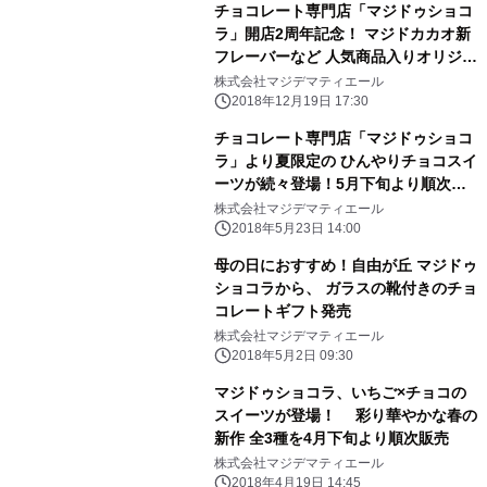
チョコレート専門店「マジドゥショコ
ラ」開店2周年記念！ マジドカカオ新
フレーバーなど 人気商品入りオリジナ
ルトートバッグ発売
株式会社マジデマティエール
2018年12月19日 17:30
チョコレート専門店「マジドゥショコ
ラ」より夏限定の ひんやりチョコスイ
ーツが続々登場！5月下旬より順次販
売
株式会社マジデマティエール
2018年5月23日 14:00
母の日におすすめ！自由が丘 マジドゥ
ショコラから、 ガラスの靴付きのチョ
コレートギフト発売
株式会社マジデマティエール
2018年5月2日 09:30
マジドゥショコラ、いちご×チョコの
スイーツが登場！ 彩り華やかな春の
新作 全3種を4月下旬より順次販売
株式会社マジデマティエール
2018年4月19日 14:45