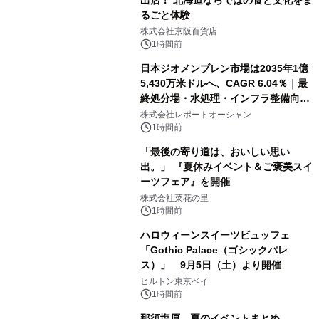
出店！ 北海道ならではの食と文化をま
るごと体験
株式会社京阪百貨店
1時間前
日本ジオメンブレン市場は2035年1億
5,430万米ドルへ、CAGR 6.04％｜最
終処分場・水処理・インフラ整備向け
需要拡大
株式会社レポートオーシャン
1時間前
「最後の寄り道は、おいしい思い
出。」 『夏休みイベント＆ご褒美スイ
ーツフェア』を開催
株式会社菜花の里
1時間前
ハロウィーンスイーツビュッフェ
「Gothic Palace（ゴシックパレ
ス）」 9月5日（土）より開催
ヒルトン東京ベイ
1時間前
那須塩原 夏のイベントまとめ