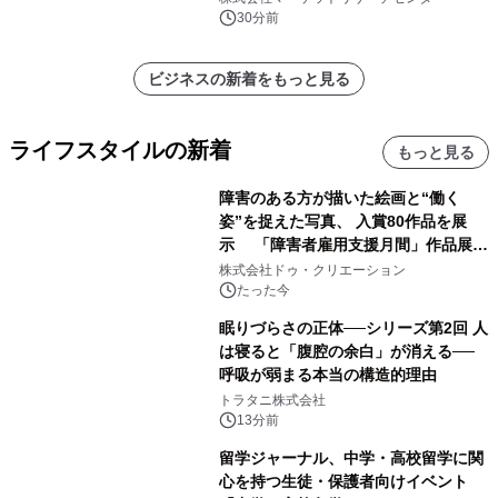
30分前
ビジネスの新着をもっと見る
ライフスタイルの新着
もっと見る
障害のある方が描いた絵画と“働く
姿”を捉えた写真、 入賞80作品を展
示 「障害者雇用支援月間」作品展示
会を 東京・愛知で開催
株式会社ドゥ・クリエーション
たった今
眠りづらさの正体──シリーズ第2回 人
は寝ると「腹腔の余白」が消える──
呼吸が弱まる本当の構造的理由
トラタニ株式会社
13分前
留学ジャーナル、中学・高校留学に関
心を持つ生徒・保護者向けイベント