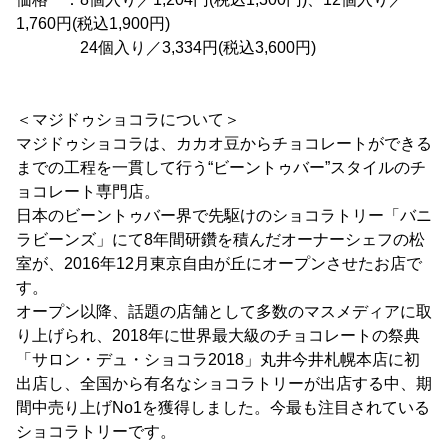
1,760円(税込1,900円)
24個入り／3,334円(税込3,600円)
＜マジドゥショコラについて＞
マジドゥショコラは、カカオ豆からチョコレートができる
までの工程を一貫して行う“ビーントゥバー”スタイルのチ
ョコレート専門店。
日本のビーントゥバー界で先駆けのショコラトリー「バニ
ラビーンズ」にて8年間研鑽を積んだオーナーシェフの松
室が、2016年12月東京自由が丘にオープンさせたお店で
す。
オープン以降、話題の店舗として多数のマスメディアに取
り上げられ、2018年に世界最大級のチョコレートの祭典
「サロン・デュ・ショコラ2018」丸井今井札幌本店に初
出店し、全国から有名なショコラトリーが出店する中、期
間中売り上げNo1を獲得しました。今最も注目されている
ショコラトリーです。