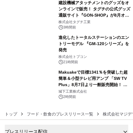
建設機械アタッチメントのグッズをオ
ンラインで販売！ タグチの公式グッズ
通販サイト『GON-SHOP』が8月オー
4
プン
株式会社タグチ工業
3時間前
進化したトータルステーションのエン
トリーモデル 『GM-120シリーズ』を
発売
5
株式会社トプコン
21時間前
Makuakeで目標1341％を突破した超
簡単＆小型テレビ用アンプ 「SW TV
Plus」8月7日より一般販売開始！ ケ
6
ーブル1本つなぐだけ、テレビの音が
城下工業株式会社
ぐっと豊かに
2時間前
トップ
フード・飲食のプレスリリース一覧
株式会社マジデ
プレスリリース配信