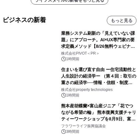
ビジネスの新着
もっと見る
業務システム刷新の「見えていない課
題」にアプローチ。AI×UX専門家の要
求定義メソッド【8/26無料ウェビナ
ー】株式会社PIVOT
株式会社PIVOT＜PR＞
1時間前
住まいを選び直す自由 ー住宅流動性と
人生設計の経済学ー （第４回：取引の
重さの経済学──情報・信頼・制度を
PropTechはどう組み替えるか）｜
株式会社property technologies
PropTech-Lab
1時間前
熊本産胡蝶蘭×富山産ジニア「花でつ
ながる希望の輪」 熊本復興支援チャリ
ティーワークショップを8月9日、富
山・射水で開催
フラワーライフ振興協議会
3時間前