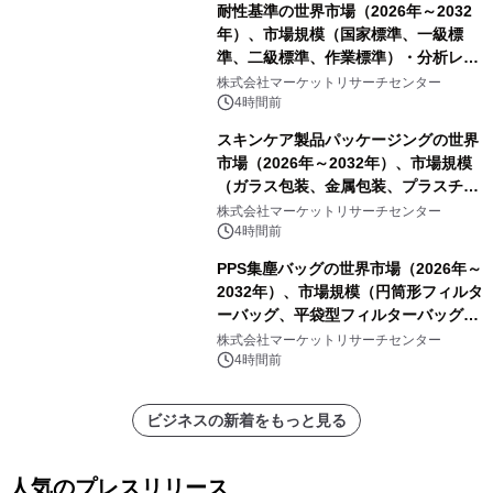
耐性基準の世界市場（2026年～2032
年）、市場規模（国家標準、一級標
準、二級標準、作業標準）・分析レポ
ートを発表
株式会社マーケットリサーチセンター
4時間前
スキンケア製品パッケージングの世界
市場（2026年～2032年）、市場規模
（ガラス包装、金属包装、プラスチッ
ク包装、その他）・分析レポートを発
株式会社マーケットリサーチセンター
表
4時間前
PPS集塵バッグの世界市場（2026年～
2032年）、市場規模（円筒形フィルタ
ーバッグ、平袋型フィルターバッグ、
プリーツフィルターバッグ、その
株式会社マーケットリサーチセンター
他）・分析レポートを発表
4時間前
ビジネスの新着をもっと見る
人気のプレスリリース