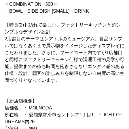
＜COMBINATION +300＞
・BOWL + SIDE DISH [SMALL] + DRINK
【特長(2)】訪れて楽しむ、ファクトリーキッチンと超シ
ンプルなデザイン設計
2店舗目のテーマはシアトルのミュージアム。食品サンプ
ルではなくあくまで展示物をイメージしたディスプレイに
こだわりました。さらに、フードコート内ですが1店舗目
と同様にファクトリーキッチン仕様で調理工程の見学が可
能。提供までの待ち時間を飽きさせないエンタメ感のある
仕様・設計、顧客の楽しみ方を制限しない自由度の高い空
間づくりとなっています。
【新店舗概要】
店舗名 ： MOLNODA
所在地 ： 愛知県常滑市セントレア1丁目1 FLIGHT OF
DREAMS内2F
定休日 ： 無休