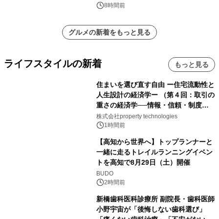
8時間前
グルメの新着をもっと見る
ライフスタイルの新着
もっと見る
住まいを選び直す自由 ー住宅流動性と
人生設計の経済学ー （第４回：取引の
重さの経済学──情報・信頼・制度を
PropTechはどう組み替えるか）｜
株式会社property technologies
PropTech-Lab
1時間前
【高知から世界へ】トップランナーと
一緒に走るトレイルランニングイベン
トを高知で8月29日（土）開催
BUDO
2時間前
新橋歯科医科診療所 副院長・歯科医師
小野宇宙が「後悔しない歯科選び」