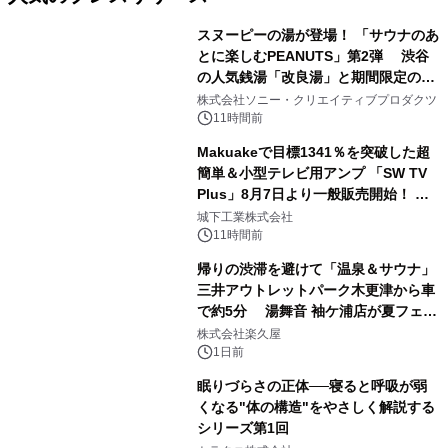
スヌーピーの湯が登場！ 「サウナのあ
とに楽しむPEANUTS」第2弾 渋谷
の人気銭湯「改良湯」と期間限定のコ
1
ラボレーション サウナイキタイコラ
株式会社ソニー・クリエイティブプロダクツ
ボグッズも発売決定！
11時間前
Makuakeで目標1341％を突破した超
簡単＆小型テレビ用アンプ 「SW TV
Plus」8月7日より一般販売開始！ ケ
2
ーブル1本つなぐだけ、テレビの音が
城下工業株式会社
ぐっと豊かに
11時間前
帰りの渋滞を避けて「温泉＆サウナ」
三井アウトレットパーク木更津から車
で約5分 湯舞音 袖ケ浦店が夏フェア
3
メニューを提供
株式会社楽久屋
1日前
眠りづらさの正体──寝ると呼吸が弱
くなる"体の構造"をやさしく解説する
シリーズ第1回
4