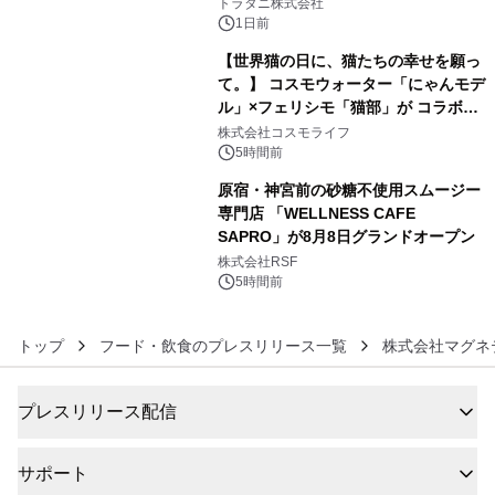
トラタニ株式会社
1日前
【世界猫の日に、猫たちの幸せを願っ
て。】 コスモウォーター「にゃんモデ
ル」×フェリシモ「猫部」が コラボキ
5
ャンペーンを実施
株式会社コスモライフ
5時間前
原宿・神宮前の砂糖不使用スムージー
専門店 「WELLNESS CAFE
SAPRO」が8月8日グランドオープン
6
株式会社RSF
5時間前
トップ
フード・飲食のプレスリリース一覧
株式会社マグネ
プレスリリース配信
サポート