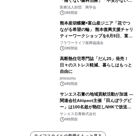
「痛くない歯科治療」「不安がない治
療計画」をテーマに専門監修
医療法人財団 興学会
3時間前
熊本産胡蝶蘭×富山産ジニア「花でつ
ながる希望の輪」 熊本復興支援チャリ
ティーワークショップを8月9日、富
山・射水で開催
フラワーライフ振興協議会
3時間前
高断熱住宅専門誌「だん25」発売！
日々のストレス軽減、暮らしはもっと
自由に
jimosumu
4時間前
サンエス石膏の地域貢献活動が加速 ―
関連会社Attipect主催「田んぼラグビ
ー」は100名超が熱狂しNHKで放送さ
れました。
サンエス石膏株式会社
4時間前
ライフスタイルの新着をもっと見る