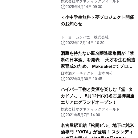
日にローンチ
株式会社マグネティックフィールド
2025年4月14日 09:30
＜小中学生無料＞夢プロジェクト開催
のお知らせ
トーヨーカンパニー株式会社
2023年12月14日 10:30
酒蔵を持たない匿名醸造家集団が「禁
断の日本酒」を発表 天才を生む醸造
家育成のため、 Makuakeにてプロジ
ェクトを開始
日本酒アーキテクト 山本 将守
2022年3月30日 10:45
ハイパー干物と美酒を楽しむ「堂 -タ
カドノ-」、 5月12日(水)名古屋御園座
エリアにグランドオープン！
株式会社マグネティックフィールド
2021年5月7日 14:00
名古屋駅直結「松岡ビル」地下に純米
酒専門『YATA』が登場！ スタンディ