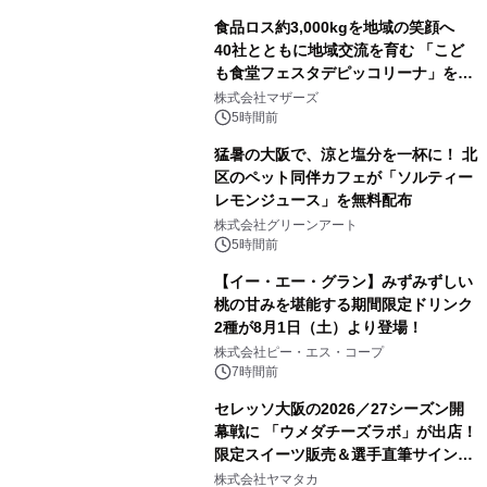
食品ロス約3,000kgを地域の笑顔へ
40社とともに地域交流を育む 「こど
も食堂フェスタデピッコリーナ」を9
月5日(土)開催
株式会社マザーズ
5時間前
猛暑の大阪で、涼と塩分を一杯に！ 北
区のペット同伴カフェが「ソルティー
レモンジュース」を無料配布
株式会社グリーンアート
5時間前
【イー・エー・グラン】みずみずしい
桃の甘みを堪能する期間限定ドリンク
2種が8月1日（土）より登場！
株式会社ピー・エス・コープ
7時間前
セレッソ大阪の2026／27シーズン開
幕戦に 「ウメダチーズラボ」が出店！
限定スイーツ販売＆選手直筆サイング
ッズが当たる抽選会を 8月8日に開催
株式会社ヤマタカ