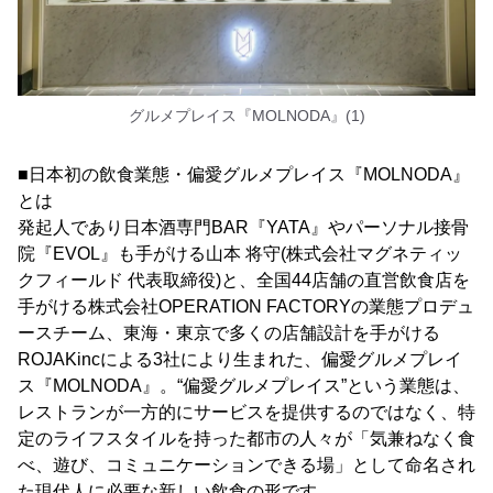
グルメプレイス『MOLNODA』(1)
■日本初の飲食業態・偏愛グルメプレイス『MOLNODA』
とは
発起人であり日本酒専門BAR『YATA』やパーソナル接骨
院『EVOL』も手がける山本 将守(株式会社マグネティッ
クフィールド 代表取締役)と、全国44店舗の直営飲食店を
手がける株式会社OPERATION FACTORYの業態プロデュ
ースチーム、東海・東京で多くの店舗設計を手がける
ROJAKincによる3社により生まれた、偏愛グルメプレイ
ス『MOLNODA』。“偏愛グルメプレイス”という業態は、
レストランが一方的にサービスを提供するのではなく、特
定のライフスタイルを持った都市の人々が「気兼ねなく食
べ、遊び、コミュニケーションできる場」として命名され
た現代人に必要な新しい飲食の形です。