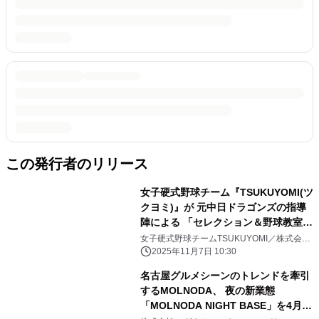
この発行者のリリース
女子硬式野球チーム『TSUKUYOMI(ツ
クヨミ)』が 元中日ドラゴンズの指導
陣による 「セレクション＆野球教室」
を11月30日(日)に開催！
女子硬式野球チームTSUKUYOMI／株式会社
XOXO
2025年11月7日 10:30
名古屋グルメシーンのトレンドを牽引
するMOLNODA、 夜の新業態
「MOLNODA NIGHT BASE」を4月19