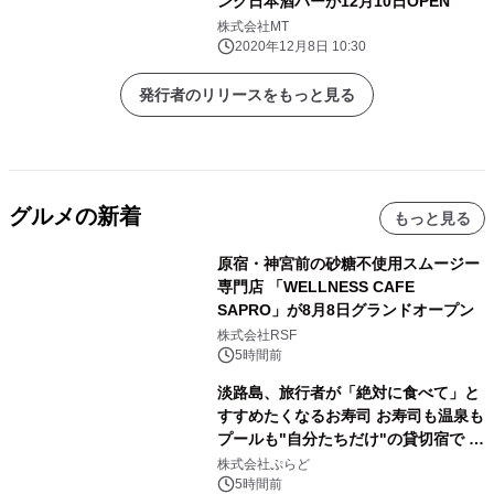
ング日本酒バーが12月10日OPEN
株式会社MT
2020年12月8日 10:30
発行者のリリースをもっと見る
グルメの新着
もっと見る
原宿・神宮前の砂糖不使用スムージー
専門店 「WELLNESS CAFE
SAPRO」が8月8日グランドオープン
株式会社RSF
5時間前
淡路島、旅行者が「絶対に食べて」と
すすめたくなるお寿司 お寿司も温泉も
プールも"自分たちだけ"の貸切宿で 1
日1組限定「岩屋温泉 絵島別庭 海と
株式会社ぷらど
森」の握り寿司プラン
5時間前