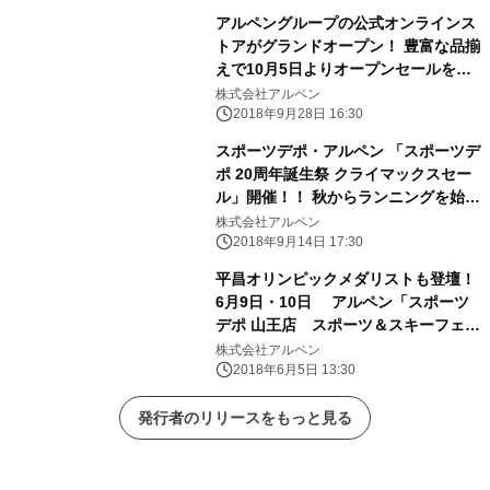
アルペングループの公式オンラインス
トアがグランドオープン！ 豊富な品揃
えで10月5日よりオープンセールを開
催！
株式会社アルペン
2018年9月28日 16:30
スポーツデポ・アルペン 「スポーツデ
ポ 20周年誕生祭 クライマックスセー
ル」開催！！ 秋からランニングを始め
るならスポーツデポ・アルペン 史上最
株式会社アルペン
大のランニングキャンペーン実施！
2018年9月14日 17:30
平昌オリンピックメダリストも登壇！
6月9日・10日 アルペン「スポーツ
デポ 山王店 スポーツ＆スキーフェス
タ」 2日間限定開催
株式会社アルペン
2018年6月5日 13:30
発行者のリリースをもっと見る