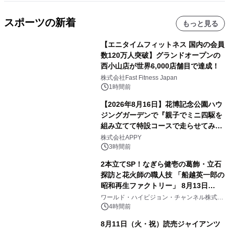
スポーツの新着
もっと見る
【エニタイムフィットネス 国内の会員
数120万人突破】グランドオープンの
西小山店が世界6,000店舗目で達成！
株式会社Fast Fitness Japan
1時間前
【2026年8月16日】花博記念公園ハウ
ジングガーデンで『親子でミニ四駆を
組み立てて特設コースで走らせてみよ
う！』を開催
株式会社APPY
3時間前
2本立てSP！なぎら健壱の葛飾・立石
探訪と花火師の職人技 「船越英一郎の
昭和再生ファクトリー」 8月13日
（木）よる9時～ BS12 トゥエルビで
ワールド・ハイビジョン・チャンネル株式会
社
放送
4時間前
8月11日（火・祝）読売ジャイアンツ