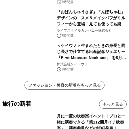
7時間前
『おぱんちゅうさぎ』『んぽちゃむ』
デザインのコスメ＆メイクパフがミル
フィーから登場！見ても使っても楽し
い、ポップでキュートなコレクショ
ライフスタイルカンパニー株式会社
ン。
7時間前
＜ケイウノ＞生まれたときの身長と同
じ長さで仕立てる出産記念ジュエリー
『First Measure Necklace』 を8月14
日(金)に発売
株式会社ケイ・ウノ
7時間前
ファッション・美容の新着をもっと見る
旅行の新着
もっと見る
月に一度の吹奏楽イベント！プロと一
緒に演奏できる「第112回月イチ吹奏
楽」。演奏曲目などの詳細発表！