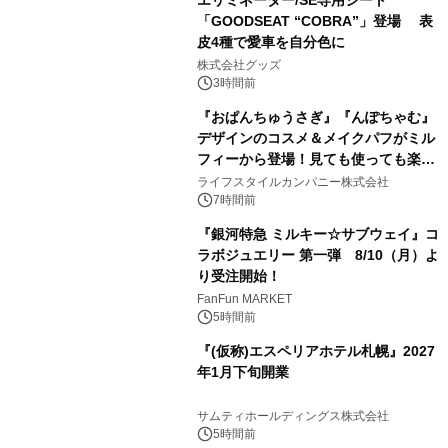
「GOODSEAT “COBRA”」登場 表
皮4種で愛車を自分色に
2
株式会社グッズ
3時間前
『おぱんちゅうさぎ』『んぽちゃむ』
デザインのコスメ＆メイクパフがミル
フィーから登場！見ても使っても楽し
3
い、ポップでキュートなコレクショ
ライフスタイルカンパニー株式会社
ン。
7時間前
『銀河特急 ミルキー☆サブウェイ』コ
ラボジュエリー 第一弾 8/10（月）よ
り受注開始！
4
FanFun MARKET
5時間前
『(仮称)エスペリアホテル札幌』2027
年1月下旬開業
5
サムティホールディングス株式会社
5時間前