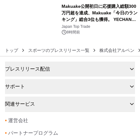
Makuake公開初日に応援購入総額300
万円超を達成、Makuake「今日のラン
キング」総合3位も獲得。 YECHAN音
6
浴シンギングボウル第2弾の大型サイ
Japan Top Trade
ズ（XL・2XL・3XL）を先行販売中
8時間前
トップ
スポーツのプレスリリース一覧
株式会社アルペン
プレスリリース配信
サポート
関連サービス
•
運営会社
•
パートナープログラム