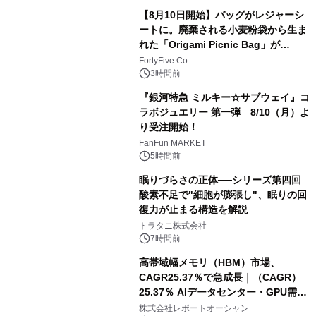
【8月10日開始】バッグがレジャーシ
ートに。廃棄される小麦粉袋から生ま
れた「Origami Picnic Bag」が
Makuakeに登場
FortyFive Co.
3時間前
『銀河特急 ミルキー☆サブウェイ』コ
ラボジュエリー 第一弾 8/10（月）よ
り受注開始！
FanFun MARKET
5時間前
眠りづらさの正体──シリーズ第四回
酸素不足で"細胞が膨張し"、眠りの回
復力が止まる構造を解説
トラタニ株式会社
7時間前
高帯域幅メモリ（HBM）市場、
CAGR25.37％で急成長｜（CAGR）
25.37％ AIデータセンター・GPU需要
拡大が2035年の市場成長を牽引
株式会社レポートオーシャン