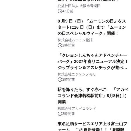
公益社団法人 大阪市音楽団
43分前
8 月9 日（日）『ムーミンの日』をス
タートに16 日（日）まで 「ムーミン
の日スペシャルウィーク」開催！
株式会社ムーミン物語
2時間前
「クレヨンしんちゃんアドベンチャー
パーク」2027年春リニューアル決定！
ジップライン＆アスレチックが遊べる
のは今年が最後！ 「ラスト！ドキがム
株式会社ニジゲンノモリ
ネムネ～大作戦！」始動
2時間前
駅を降りたら、すぐ赤べこ 「アカベ
コランド会津若松駅前店」8月8日(土)
開業
株式会社アカベコランド
3時間前
東名足柄サービスエリア上り富士山フ
ァーム この夏新登場！！「夏季限