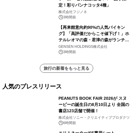
定！彩りパンナコッタ4種」
株式会社フジノネ
3時間前
【再来館意向約90%の人気バイキン
グ】「高評価だからこそ値下げ！」ホ
テルレオマの森・君津の森がランチバ
イキングの価格改定&繁忙日料金撤廃
GENSEN HOLDINGS株式会社
を実施
3時間前
旅行の新着をもっと見る
人気のプレスリリース
PEANUTS BOOK FAIR 2026が スヌ
ーピーの誕生日の8月10日より 全国の
書店123店舗で開催！
1
株式会社ソニー・クリエイティブプロダクツ
6時間前
エリミネーター/SE専用シート