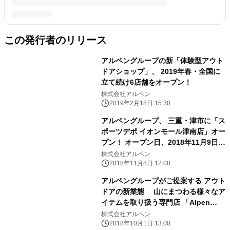
この発行者のリリース
アルペングループの新「体験型アウト
ドアショップ」、 2019年春・全国に
立て続け6店舗をオープン！
株式会社アルペン
2019年2月18日 15:30
アルペングループ、 三重・津市に「ス
ポーツデポ イオンモール津南店」オー
プン！ オープン日、2018年11月9日
(金)あさ9時から営業
株式会社アルペン
2018年11月8日 12:00
アルペングループがご提案する アウト
ドアの新業態 山にまつわる様々なア
イテムを取り扱う専門店 「Alpen
Mountains 一社店」 10月25日(木)10
株式会社アルペン
時オープン！
2018年10月1日 13:00