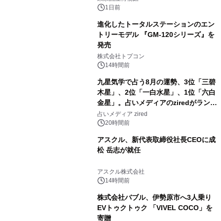
1日前
進化したトータルステーションのエン
トリーモデル 『GM-120シリーズ』を
発売
3
株式会社トプコン
14時間前
九星気学で占う8月の運勢、3位「三碧
木星」、2位「一白水星」、1位「六白
金星」。占いメディアのziredがランキ
4
ングを発表
占いメディア zired
20時間前
アスクル、新代表取締役社長CEOに成
松 岳志が就任
5
アスクル株式会社
14時間前
株式会社バブル、伊勢原市へ3人乗り
EVトゥクトゥク 「VIVEL COCO」を
寄贈