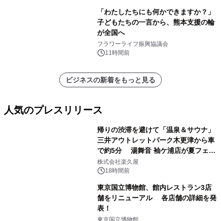
「わたしたちにも何かできますか？」
子どもたちの一言から、熊本支援の輪
が全国へ
フラワーライフ振興協議会
11時間前
ビジネスの新着をもっと見る
人気のプレスリリース
帰りの渋滞を避けて「温泉＆サウナ」
三井アウトレットパーク木更津から車
で約5分 湯舞音 袖ケ浦店が夏フェア
1
メニューを提供
株式会社楽久屋
18時間前
東京国立博物館、館内レストラン3店
舗をリニューアル 各店舗の詳細を発
表！
2
東京国立博物館