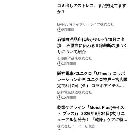
ゴミ出しのストレス、まだ抱えてます
か？
LivelyLifeライブリーライフ株式会社
9時間前
石徹白洋品店代表がテレビに9月に出
演 石徹白に伝わる直線裁断の服づく
りについて紹介
石徹白洋品店株式会社
13時間前
阪神電車×ユニクロ「UTme!」コラボ
レーション企画 ユニクロ神戸三宮店限
定で8月7日（金） コラボアイテムが
発売決定！
阪神電気鉄道株式会社
15時間前
乾燥ケアライン『Moist Plus(モイス
ト プラス)』 2026年9月24日(木)リニ
ューアル新発売！ 「乾燥」ケアに特化
し、ライン使いで潤いに満ちた肌へ
株式会社ハーバー研究所