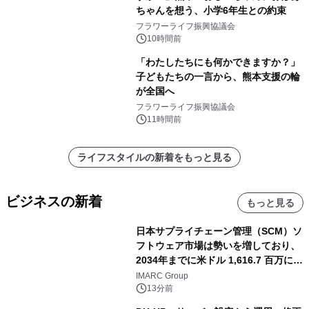
ちゃんを想う、小学6年生との約束
フラワーライフ振興協議会
10時間前
「わたしたちにも何かできますか？」
子どもたちの一言から、熊本支援の輪
が全国へ
フラワーライフ振興協議会
11時間前
ライフスタイルの新着をもっと見る
ビジネスの新着
もっと見る
日本サプライチェーン管理（SCM）ソ
フトウェア市場は勢いを増しており、
2034年までに米ドル 1,616.7 百万に達
し、CAGR 3.42%で成長すると予測
IMARC Group
13分前