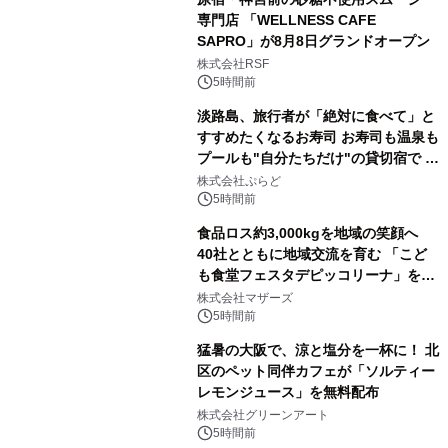
専門店 「WELLNESS CAFE
SAPRO」が8月8日グランドオープン
株式会社RSF
5時間前
淡路島、旅行者が「絶対に食べて」と
すすめたくなるお寿司 お寿司も温泉も
プールも"自分たちだけ"の貸切宿で 1
日1組限定「岩屋温泉 絵島別庭 海と
株式会社ぷらど
森」の握り寿司プラン
5時間前
食品ロス約3,000kgを地域の笑顔へ
40社とともに地域交流を育む 「こど
も食堂フェスタデピッコリーナ」を9
月5日(土)開催
株式会社マザーズ
5時間前
猛暑の大阪で、涼と塩分を一杯に！ 北
区のペット同伴カフェが「ソルティー
レモンジュース」を無料配布
株式会社グリーンアート
5時間前