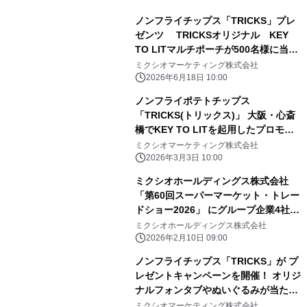
ノンフライチップス「TRICKS」プレ
ゼンツ TRICKSオリジナル KEY
TO LITマルチポーチが500名様に当た
る 「Let's トリックス キャンペーン」
ミクシオマーケティング株式会社
7月1日スタート!
2026年6月18日 10:00
ノンフライポテトチップス
「TRICKS(トリックス)」 大阪・心斎
橋でKEY TO LITを起用したプロモー
ションを実施 3月17日からフラッグ掲
ミクシオマーケティング株式会社
示や限定セット販売など
2026年3月3日 10:00
ミクシオホールディングス株式会社
「第60回スーパーマーケット・トレー
ドショー2026」 にグループ企業4社で
大規模出展
ミクシオホールディングス株式会社
2026年2月10日 09:00
ノンフライチップス「TRICKS」が プ
レゼントキャンペーンを開催！ オリジ
ナルフォンタブやぬいぐるみが当たる
「いつも一緒に！TRICKSプレゼント
ミクシオマーケティング株式会社