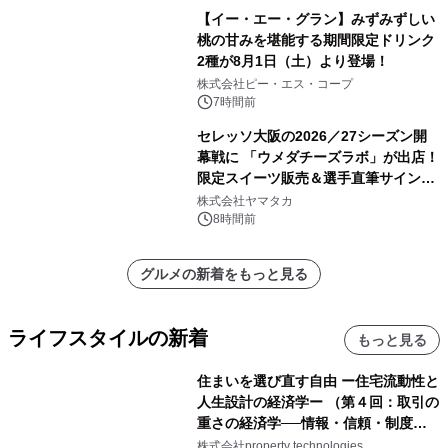
【イー・エー・グラン】みずみずしい
桃の甘みを堪能する期間限定ドリンク
2種が8月1日（土）より登場！
株式会社ピー・エス・コープ
7時間前
セレッソ大阪の2026／27シーズン開
幕戦に 「ウメダチーズラボ」が出店！
限定スイーツ販売＆選手直筆サイング
ッズが当たる抽選会を 8月8日に開催
株式会社ヤマタカ
8時間前
グルメの新着をもっと見る
ライフスタイルの新着
もっと見る
住まいを選び直す自由 ー住宅流動性と
人生設計の経済学ー （第４回：取引の
重さの経済学──情報・信頼・制度を
PropTechはどう組み替えるか）｜
株式会社property technologies