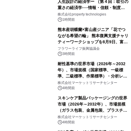
人生設計の経済学ー （第４回：取引の
重さの経済学──情報・信頼・制度を
PropTechはどう組み替えるか）｜
株式会社property technologies
PropTech-Lab
1時間前
熊本産胡蝶蘭×富山産ジニア「花でつ
ながる希望の輪」 熊本復興支援チャリ
ティーワークショップを8月9日、富
山・射水で開催
フラワーライフ振興協議会
3時間前
耐性基準の世界市場（2026年～2032
年）、市場規模（国家標準、一級標
準、二級標準、作業標準）・分析レポ
ートを発表
株式会社マーケットリサーチセンター
4時間前
スキンケア製品パッケージングの世界
市場（2026年～2032年）、市場規模
（ガラス包装、金属包装、プラスチッ
ク包装、その他）・分析レポートを発
株式会社マーケットリサーチセンター
表
4時間前