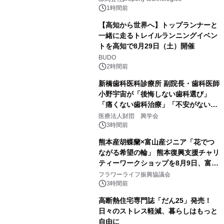
PropTech-Lab
1時間前
【高知から世界へ】トップランナーと
一緒に走るトレイルランニングイベン
トを高知で8月29日（土）開催
BUDO
2時間前
新橋歯科医科診療所 副院長・歯科医師
小野宇宙が「後悔しない歯科選び」
「痛くない歯科治療」「不安がない治
療計画」をテーマに専門監修
医療法人財団 興学会
3時間前
熊本産胡蝶蘭×富山産ジニア「花でつ
ながる希望の輪」 熊本復興支援チャリ
ティーワークショップを8月9日、富
山・射水で開催
フラワーライフ振興協議会
3時間前
高断熱住宅専門誌「だん25」発売！
日々のストレス軽減、暮らしはもっと
自由に