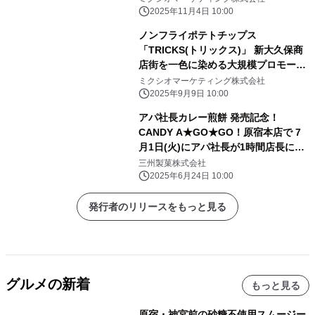
キャンペーン」 11月7日スタート
2025年11月4日 10:00
ノンフライポテトチップス
「TRICKS(トリックス)」 新大久保商
店街を一色に染める大規模プロモーシ
ョン実施 ～KEY TO LITとコラボし
ミクシオマーケティング株式会社
た 商店街全体でのフラッグ掲示を9月
2025年9月9日 10:00
17日より開催～
アパ社長カレー煎餅 発売記念！
CANDY A★GO★GO！原宿本店で 7
月1日(火)にアパ社長が1時間店長に就
任！
三州製菓株式会社
2025年6月24日 10:00
発行者のリリースをもっと見る
グルメの新着
もっと見る
原宿・神宮前の砂糖不使用スムージー