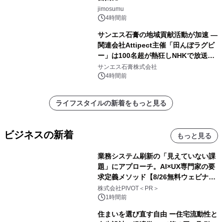
jimosumu
4時間前
サンエス石膏の地域貢献活動が加速 ―
関連会社Attipect主催「田んぼラグビ
ー」は100名超が熱狂しNHKで放送さ
れました。
サンエス石膏株式会社
4時間前
ライフスタイルの新着をもっと見る
ビジネスの新着
もっと見る
業務システム刷新の「見えていない課
題」にアプローチ。AI×UX専門家の要
求定義メソッド【8/26無料ウェビナ
ー】株式会社PIVOT
株式会社PIVOT＜PR＞
1時間前
住まいを選び直す自由 ー住宅流動性と