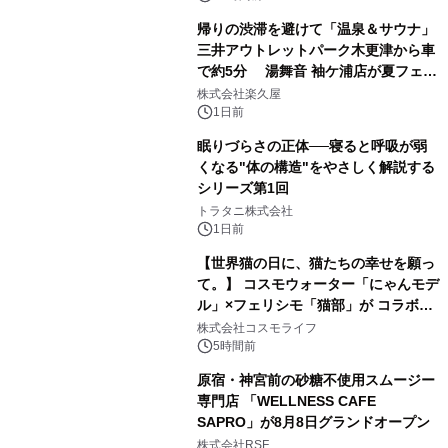
帰りの渋滞を避けて「温泉＆サウナ」
三井アウトレットパーク木更津から車
で約5分 湯舞音 袖ケ浦店が夏フェア
3
メニューを提供
株式会社楽久屋
1日前
眠りづらさの正体──寝ると呼吸が弱
くなる"体の構造"をやさしく解説する
シリーズ第1回
4
トラタニ株式会社
1日前
【世界猫の日に、猫たちの幸せを願っ
て。】 コスモウォーター「にゃんモデ
ル」×フェリシモ「猫部」が コラボキ
5
ャンペーンを実施
株式会社コスモライフ
5時間前
原宿・神宮前の砂糖不使用スムージー
専門店 「WELLNESS CAFE
SAPRO」が8月8日グランドオープン
6
株式会社RSF