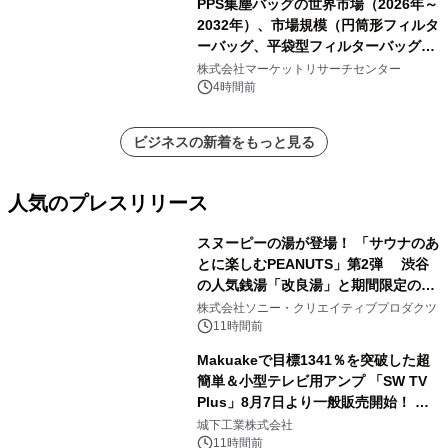
PPS集塵バッグの世界市場（2026年～
2032年）、市場規模（円筒形フィルタ
ーバッグ、平袋型フィルターバッグ、
プリーツフィルターバッグ、その
株式会社マーケットリサーチセンター
他）・分析レポートを発表
4時間前
ビジネスの新着をもっと見る
人気のプレスリリース
スヌーピーの湯が登場！ 「サウナのあ
とに楽しむPEANUTS」第2弾 渋谷
の人気銭湯「改良湯」と期間限定のコ
1
ラボレーション サウナイキタイコラ
株式会社ソニー・クリエイティブプロダクツ
ボグッズも発売決定！
11時間前
Makuakeで目標1341％を突破した超
簡単＆小型テレビ用アンプ 「SW TV
Plus」8月7日より一般販売開始！ ケ
2
ーブル1本つなぐだけ、テレビの音が
城下工業株式会社
ぐっと豊かに
11時間前