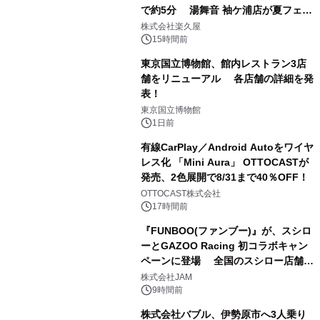
で約5分 湯舞音 袖ケ浦店が夏フェア
1
メニューを提供
株式会社楽久屋
15時間前
東京国立博物館、館内レストラン3店
舗をリニューアル 各店舗の詳細を発
表！
2
東京国立博物館
1日前
有線CarPlay／Android Autoをワイヤ
レス化 「Mini Aura」 OTTOCASTが
発売、2色展開で8/31まで40％OFF！
3
OTTOCAST株式会社
17時間前
『FUNBOO(ファンブー)』が、スシロ
ーとGAZOO Racing 初コラボキャン
ペーンに登場 全国のスシロー店舗で
4
GR 4車種の FUNBOO(ミニカー)付き
株式会社JAM
メニューが展開されます
9時間前
株式会社バブル、伊勢原市へ3人乗り