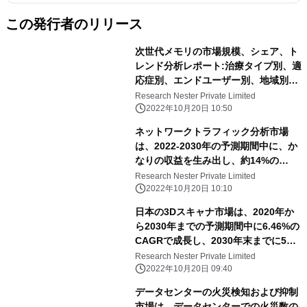
この発行者のリリース
次世代メモリの市場規模、シェア、ト
レンド分析レポート:治療タイプ別、適
応症別、エンドユーザー別、地域別、
セグメント別予測(2021~2030年)
Research Nester Private Limited
2022年10月20日 10:50
ネットワークトラフィック分析市場
は、2022-2030年の予測期間中に、か
なりの収益を生み出し、約14%の
CAGRで成長すると推定されていま
Research Nester Private Limited
す。
2022年10月20日 10:10
日本の3Dスキャナ市場は、2020年か
ら2030年までの予測期間中に6.46%の
CAGRで成長し、2030年末までに5億
300万米ドルの収益を得ると推定され
Research Nester Private Limited
ています。
2022年10月20日 09:40
データセンターの火災検知および抑制
市場は、データセンターでの火災数の