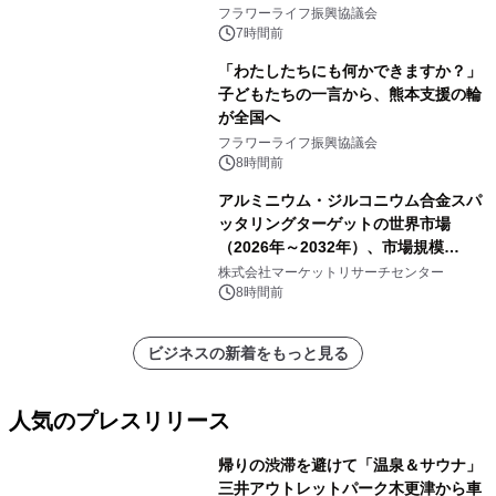
フラワーライフ振興協議会
7時間前
「わたしたちにも何かできますか？」
子どもたちの一言から、熊本支援の輪
が全国へ
フラワーライフ振興協議会
8時間前
アルミニウム・ジルコニウム合金スパ
ッタリングターゲットの世界市場
（2026年～2032年）、市場規模
（0.995、0.999、その他）・分析レポ
株式会社マーケットリサーチセンター
ートを発表
8時間前
ビジネスの新着をもっと見る
人気のプレスリリース
帰りの渋滞を避けて「温泉＆サウナ」
三井アウトレットパーク木更津から車