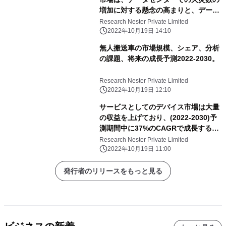
増加に対する懸念の高まりと、データ
センターのラック密度の年々の増加に
Research Nester Private Limited
起因する可能性があります。
2022年10月19日 14:10
無人搬送車の市場規模、シェア、分析
の課題、将来の成長予測2022-2030。
Research Nester Private Limited
2022年10月19日 12:10
サービスとしてのデバイス市場は大量
の収益を上げており、(2022-2030)予
測期間中に37%のCAGRで成長すると
推定されています。
Research Nester Private Limited
2022年10月19日 11:00
発行者のリリースをもっと見る