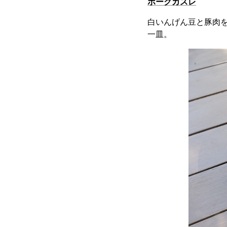
ポークカスレ
白いんげん豆と豚肉
一皿。