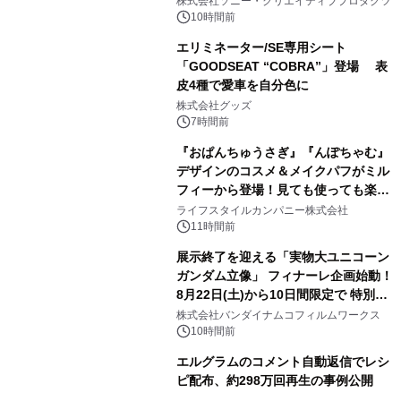
株式会社ソニー・クリエイティブプロダクツ
10時間前
エリミネーター/SE専用シート
「GOODSEAT “COBRA”」登場 表
皮4種で愛車を自分色に
2
株式会社グッズ
7時間前
『おぱんちゅうさぎ』『んぽちゃむ』
デザインのコスメ＆メイクパフがミル
フィーから登場！見ても使っても楽し
3
い、ポップでキュートなコレクショ
ライフスタイルカンパニー株式会社
ン。
11時間前
展示終了を迎える「実物大ユニコーン
ガンダム立像」 フィナーレ企画始動！
8月22日(土)から10日間限定で 特別映
4
像『UNICORN GUNDAM Statue ―
株式会社バンダイナムコフィルムワークス
BEYOND POSSIBILITY ―』を上映！
10時間前
エルグラムのコメント自動返信でレシ
ピ配布、約298万回再生の事例公開