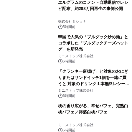
エルグラムのコメント自動返信でレシ
ピ配布、約298万回再生の事例公開
株式会社ミショナ
5時間前
韓国で人気の「ブルダック炒め麺」と
コラボした「ブルダックチーズハット
グ」を新発売
ミニストップ株式会社
6時間前
「クランキー唐揚げ」と対象のおにぎ
りまたはサンドイッチ1個を一緒に買
うと 対象のドリンク１本無料レシート
クーポンもらえる！※1
ミニストップ株式会社
6時間前
桃の香り広がる、幸せパフェ。完熟白
桃パフェ／得盛白桃パフェ
ミニストップ株式会社
6時間前