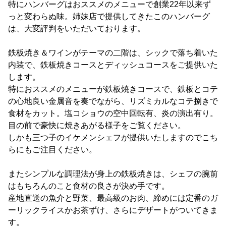
特にハンバーグはおススメのメニューで創業22年以来ず
っと変わらぬ味。姉妹店で提供してきたこのハンバーグ
は、大変評判をいただいております。
鉄板焼き＆ワインがテーマの二階は、シックで落ち着いた
内装で、鉄板焼きコースとディッシュコースをご提供いた
します。
特におススメのメニューが鉄板焼きコースで、鉄板とコテ
の心地良い金属音を奏でながら、リズミカルなコテ捌きで
食材をカット。塩コショウの空中回転有、炎の演出有り。
目の前で豪快に焼きあがる様子をご覧ください。
しかも三つ子のイケメンシェフが提供いたしますのでこち
らにもご注目ください。
またシンプルな調理法が身上の鉄板焼きは、シェフの腕前
はもちろんのこと食材の良さが決め手です。
産地直送の魚介と野菜、最高級のお肉、締めには定番のガ
ーリックライスかお茶ずけ、さらにデザートがついてきま
す。