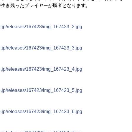
で生き残ったプレイヤーが勝者となります。
ne.jp/releases/167423/img_167423_2.jpg
ne.jp/releases/167423/img_167423_3.jpg
ne.jp/releases/167423/img_167423_4.jpg
ne.jp/releases/167423/img_167423_5.jpg
ne.jp/releases/167423/img_167423_6.jpg