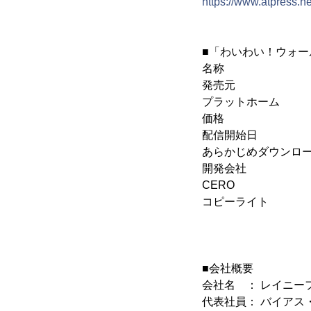
https://www.atpress.
■「わいわい！ウォー
名称 ：わい
発売元 ：レ
プラットホーム ：N
価格 ：8
配信開始日 ：2
あらかじめダウンロード
開発会社 ：Br
CERO ：
コピーライト ：(C)
Licensed to
■会社概要
会社名 ： レイニー
代表社員： バイアス