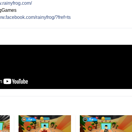
w.rainyfrog.com/
ogGames
ww.facebook.com/rainyfrog/?fref=ts