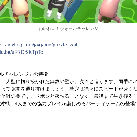
わいわい！ウォールチャレンジ
ww.rainyfrog.com/ja/game/puzzle_wall
outu.be/uR7Dr9KTpTc
ルチャレンジ」の特徴
、人型に切り抜かれた無数の壁が、次々と迫ります。両手にJoy
とって隙間を通り抜けましょう。壁穴は徐々にスピードが速く
は至難の業です。ドボンと落ちることなく、最後まで生き残る
P対戦、4人までの協力プレイが楽しめるパーティゲームの登場