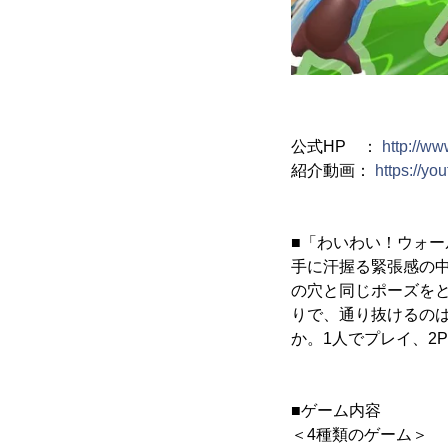
公式HP ：
http://w
紹介動画：
https://y
■「わいわい！ウォー
手に汗握る緊張感の中
の穴と同じポーズを
りで、通り抜けるの
か。1人でプレイ、2
■ゲーム内容
＜4種類のゲーム＞