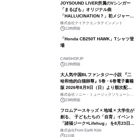
JOYSOUND LIVER所属のVシンガー
「まるぱも」オリジナル曲
「HALLUCINATION？」初メジャー配
信リリース決定！
株式会社テイチクエンタテインメント
12時間前
「Honda CB250T HAWK」Tシャツ登
場
CAMSHOP.JP
12時間前
大人気中国BLファンタジー小説 『二
哈和他的白猫師尊』5巻・6巻電子書籍
版 2026年8月9日（日）より順次配信
開始
株式会社ソニー・ミュージックソリューショ
ンズ
23時間前
フロムアースキッズ × 地域 × 大学生が
創る、 子どもたちの「自育」イベント
「諸福ジーク×Lifehug」 を8月23日
(日)開催
株式会社From Earth Kids
1日前