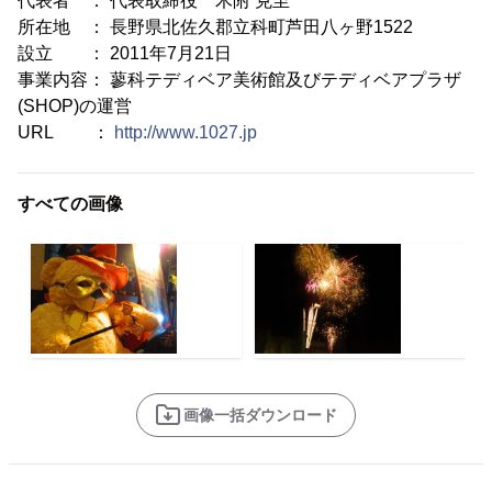
代表者 ： 代表取締役 木附 克至
所在地 ： 長野県北佐久郡立科町芦田八ヶ野1522
設立 ： 2011年7月21日
事業内容： 蓼科テディベア美術館及びテディベアプラザ
(SHOP)の運営
URL ：
http://www.1027.jp
すべての画像
画像一括ダウンロード