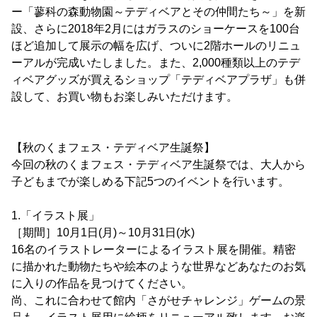
ー「蓼科の森動物園～テディベアとその仲間たち～」を新
設、さらに2018年2月にはガラスのショーケースを100台
ほど追加して展示の幅を広げ、ついに2階ホールのリニュ
ーアルが完成いたしました。また、2,000種類以上のテデ
ィベアグッズが買えるショップ「テディベアプラザ」も併
設して、お買い物もお楽しみいただけます。
【秋のくまフェス・テディベア生誕祭】
今回の秋のくまフェス・テディベア生誕祭では、大人から
子どもまでが楽しめる下記5つのイベントを行います。
1.「イラスト展」
［期間］10月1日(月)～10月31日(水)
16名のイラストレーターによるイラスト展を開催。精密
に描かれた動物たちや絵本のような世界などあなたのお気
に入りの作品を見つけてください。
尚、これに合わせて館内「さがせチャレンジ」ゲームの景