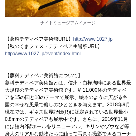
ナイトミュージアムイメージ
【蓼科テディベア美術館URL】
http://www.1027.jp
【秋のくまフェス・テディベア生誕祭URL】
http://www.1027.jp/event/index.html
【蓼科テディベア美術館について】
蓼科テディベア美術館とは、信州・白樺湖畔にある世界最
大規模のテディベア美術館です。約11,000体のテディベ
アを15の国と18のテーマで展示、絵本のように広がる各
国の幸せな風景で癒しのひとときを与えます。2018年9月
現在では、ギネス世界記録(R)に認定されている世界最小
0.8mmのテディベアも展示中です。さらに、2016年11月
には館内2階ホールをリニューアル、キリンやゾウなど等
身大のリアルな動物たちに触って写真も撮影できるコーナ