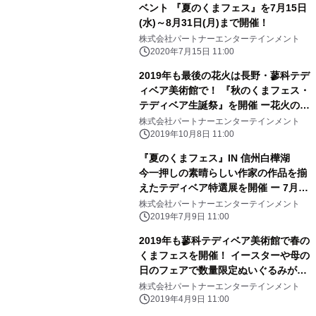
ベント 『夏のくまフェス』を7月15日
(水)～8月31日(月)まで開催！
株式会社パートナーエンターテインメント
2020年7月15日 11:00
2019年も最後の花火は長野・蓼科テデ
ィベア美術館で！ 『秋のくまフェス・
テディベア生誕祭』を開催 ー花火の前
には無料開放のナイトミュージアムも
株式会社パートナーエンターテインメント
開催しますー
2019年10月8日 11:00
『夏のくまフェス』IN 信州白樺湖
今一押しの素晴らしい作家の作品を揃
えたテディベア特選展を開催 ー 7月11
日～8月31日まで蓼科テディベア美術
株式会社パートナーエンターテインメント
館にて ー
2019年7月9日 11:00
2019年も蓼科テディベア美術館で春の
くまフェスを開催！ イースターや母の
日のフェアで数量限定ぬいぐるみが登
場
株式会社パートナーエンターテインメント
2019年4月9日 11:00