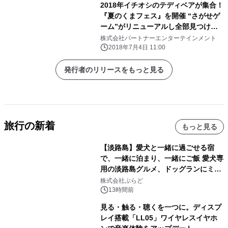
2018年イチオシのテディベアが集合！
『夏のくまフェス』を開催 “さがせゲ
ーム”がリニューアルし全部見つけて
記念品をゲット！
株式会社パートナーエンターテインメント
2018年7月4日 11:00
発行者のリリースをもっと見る
旅行の新着
もっと見る
【淡路島】愛犬と一緒に過ごせる宿
で、一緒に泊まり、一緒にご飯 愛犬専
用の淡路島グルメ、ドッグランにミニ
プール グランピングとトレーラーハウ
株式会社ぷらど
スの2施設で
13時間前
見る・触る・聴くを一つに。ディスプ
レイ搭載「LL05」ワイヤレスイヤホ