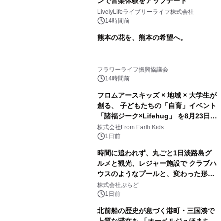
ンで音楽体験をアップデート
LivelyLifeライブリーライフ株式会社
14時間前
熊本の花を、熊本の希望へ。
フラワーライフ振興協議会
14時間前
フロムアースキッズ × 地域 × 大学生が
創る、 子どもたちの「自育」イベント
「諸福ジーク×Lifehug」 を8月23日
(日)開催
株式会社From Earth Kids
1日前
時間に追われず、丸ごと1日淡路島グ
ルメと観光、レジャー施設で クラブハ
ウスのようなプールと、変わった形の
サウナも 「THE BOXY AWAJI」のお
株式会社ぷらど
得な素泊まり連泊プランで
1日前
北前船の歴史が息づく港町・三国湊で
上質な滞在を 「オーベルジュほまち