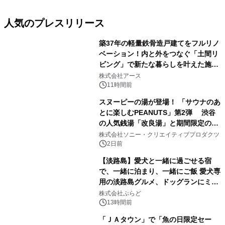
人気のプレスリリース
築37年の軽量鉄骨造戸建てをフルリノ
ベーション！内と外をつなぐ「土間リ
ビング」で新たな暮らしを叶えた施工
1
事例を株式会社アースが公開
株式会社アース
11時間前
スヌーピーの湯が登場！ 「サウナのあ
とに楽しむPEANUTS」第2弾 渋谷
の人気銭湯「改良湯」と期間限定のコ
2
ラボレーション サウナイキタイコラ
株式会社ソニー・クリエイティブプロダクツ
ボグッズも発売決定！
2日前
【淡路島】愛犬と一緒に過ごせる宿
で、一緒に泊まり、一緒にご飯 愛犬専
用の淡路島グルメ、ドッグランにミニ
3
プール グランピングとトレーラーハウ
株式会社ぷらど
スの2施設で
13時間前
「ＪＡタウン」で「魚の日限定セー