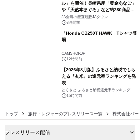
ル」を開催！長崎県産「黄金あなご」
や「天然本まぐろ」など約280商品を
4
販売！～毎月１０日の定例企画～
JA全農の産直通販JAタウン
8時間前
「Honda CB250T HAWK」Tシャツ登
場
5
CAMSHOP.JP
12時間前
【2026年8月版】ふるさと納税でもら
える『玄米』の還元率ランキングを発
表
6
とくさと-ふるさと納税還元率ランキング-
15時間前
トップ
旅行・レジャーのプレスリリース一覧
株式会社パー
プレスリリース配信