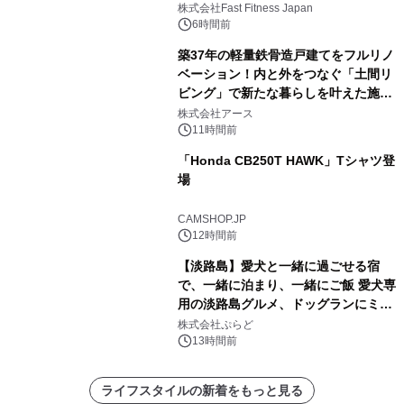
株式会社Fast Fitness Japan
6時間前
築37年の軽量鉄骨造戸建てをフルリノ
ベーション！内と外をつなぐ「土間リ
ビング」で新たな暮らしを叶えた施工
事例を株式会社アースが公開
株式会社アース
11時間前
「Honda CB250T HAWK」Tシャツ登
場
CAMSHOP.JP
12時間前
【淡路島】愛犬と一緒に過ごせる宿
で、一緒に泊まり、一緒にご飯 愛犬専
用の淡路島グルメ、ドッグランにミニ
プール グランピングとトレーラーハウ
株式会社ぷらど
スの2施設で
13時間前
ライフスタイルの新着をもっと見る