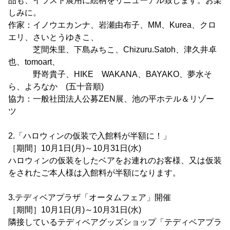
品も、イラスト展用に絵柄をリニューアル致します。お楽
しみに。
作家：イノウエカンナ、岩瀬由布子、MM、Kurea、クロ
エリ、さいとうゆきこ、
芝間朱里、下島みちこ、Chizuru.Satoh、津久井卓
也、tomoart、
野嵜貴子、HIKE WAKANA、BAYAKO、夢水そ
ら、よろなか (五十音順)
協力：一般社団法人公募ZEN展、池の平ホテル＆リゾー
ツ
2.「ハロウィンの仮装で入館料が半額に！」
［期間］10月1日(月)～10月31日(水)
ハロウィンの仮装をしたベアをお連れのお客様、又は仮装
をされたご本人様は入館料が半額になります。
3.テディベアプラザ「オータムフェア」開催
［期間］10月1日(月)～10月31日(水)
隣接しているテディベアグッズショップ「テディベアプラ