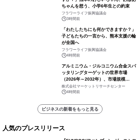
ちゃんを想う、小学6年生との約束
フラワーライフ振興協議会
3時間前
「わたしたちにも何かできますか？」
子どもたちの一言から、熊本支援の輪
が全国へ
フラワーライフ振興協議会
4時間前
アルミニウム・ジルコニウム合金スパ
ッタリングターゲットの世界市場
（2026年～2032年）、市場規模
（0.995、0.999、その他）・分析レポ
株式会社マーケットリサーチセンター
ートを発表
4時間前
ビジネスの新着をもっと見る
人気のプレスリリース