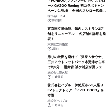
『FUNBOO(ファンブー)』が、スシロ
ーとGAZOO Racing 初コラボキャン
ペーンに登場 全国のスシロー店舗で
1
GR 4車種の FUNBOO(ミニカー)付き
株式会社JAM
メニューが展開されます
5時間前
東京国立博物館、館内レストラン3店
舗をリニューアル 各店舗の詳細を発
表！
2
東京国立博物館
1日前
帰りの渋滞を避けて「温泉＆サウナ」
三井アウトレットパーク木更津から車
で約5分 湯舞音 袖ケ浦店が夏フェア
3
メニューを提供
株式会社楽久屋
11時間前
株式会社バブル、伊勢原市へ3人乗り
EVトゥクトゥク 「VIVEL COCO」を
寄贈
4
株式会社バブル
11時間前