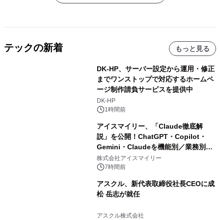
テックの新着
もっと見る
DK-HP、サーバー設定から運用・修正
までワンストップで対応するホームペ
ージ制作請負サービスを提供中
DK-HP
1時間前
アイスマイリー、「Claude徹底解
説」を公開！ChatGPT・Copilot・
Gemini・Claudeを機能別／業務別に
比較―自社に合う生成AIの選び方がわ
株式会社アイスマイリー
かる実践ガイド
7時間前
アスクル、新代表取締役社長CEOに成
松 岳志が就任
アスクル株式会社