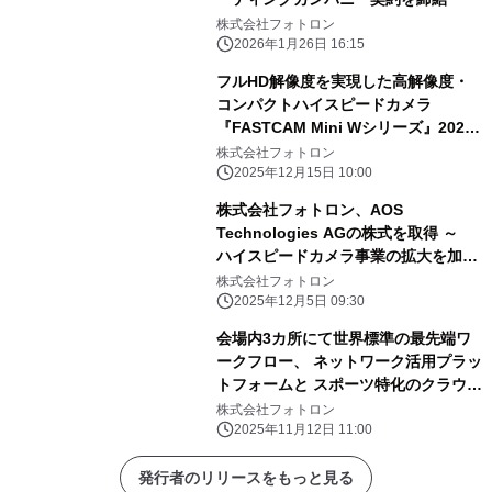
株式会社フォトロン
2026年1月26日 16:15
フルHD解像度を実現した高解像度・
コンパクトハイスピードカメラ
『FASTCAM Mini Wシリーズ』2025
年12月15日新発売
株式会社フォトロン
2025年12月15日 10:00
株式会社フォトロン、AOS
Technologies AGの株式を取得 ～
ハイスピードカメラ事業の拡大を加
速 ～
株式会社フォトロン
2025年12月5日 09:30
会場内3カ所にて世界標準の最先端ワ
ークフロー、 ネットワーク活用プラッ
トフォームと スポーツ特化のクラウド
ソリューション、AJA社製品を出展
株式会社フォトロン
11月19日(水)から3日間開催「Inter
2025年11月12日 11:00
BEE 2025」に出展
発行者のリリースをもっと見る