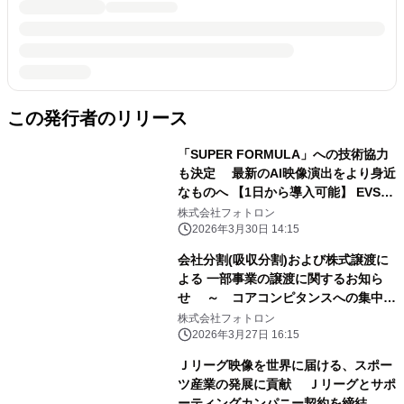
この発行者のリリース
「SUPER FORMULA」への技術協力
も決定 最新のAI映像演出をより身近
なものへ 【1日から導入可能】 EVS製
生成AIスローモーション・エフェクト
株式会社フォトロン
ツール 『XtraMotion』待望の1DAYス
2026年3月30日 14:15
ポットレンタルを開始！
会社分割(吸収分割)および株式譲渡に
よる 一部事業の譲渡に関するお知ら
せ ～ コアコンピタンスへの集中を
強化 ～
株式会社フォトロン
2026年3月27日 16:15
Ｊリーグ映像を世界に届ける、スポー
ツ産業の発展に貢献 Ｊリーグとサポ
ーティングカンパニー契約を締結