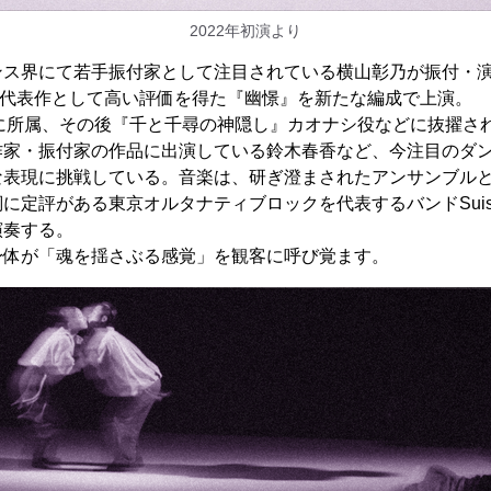
2022年初演より
界にて若手振付家として注目されている横山彰乃が振付・演出を担う
し、代表作として高い評価を得た『幽憬』を新たな編成で上演。
oism1に所属、その後『千と千尋の神隠し』カオナシ役などに抜擢
作家・振付家の作品に出演している鈴木春香など、今注目のダ
な表現に挑戦している。音楽は、研ぎ澄まされたアンサンブル
に定評がある東京オルタナティブロックを代表するバンドSuisei
演奏する。
身体が「魂を揺さぶる感覚」を観客に呼び覚ます。