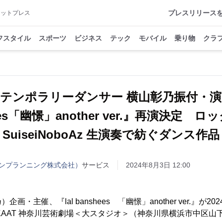
プレスリリース
アットプレス
フスタイル
スポーツ
ビジネス
テック
モバイル
乗り物
クラ
テンポラリーダンサー 横⼭彰乃振付・演出
ees「幽憬」another ver.』再演決定 
SuiseiNoboAz 生演奏で紡ぐダンス作品
ンプランニング株式会社）
サービス
2024年8月3日 12:00
・主催、『lal banshees 「幽憬」another ver.』が20
KAAT 神奈川芸術劇場＜⼤スタジオ＞（神奈川県横浜市中区⼭下