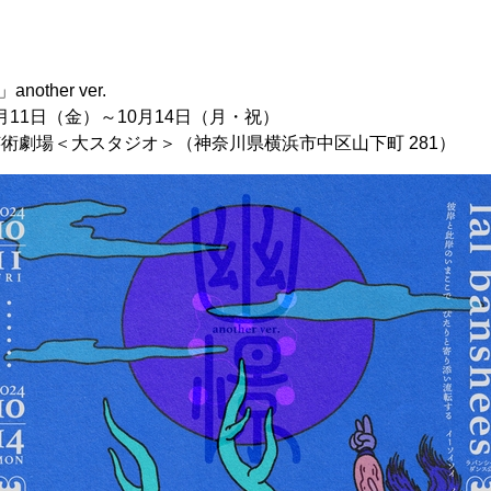
another ver.
0⽉11⽇（⾦）～10⽉14⽇（月・祝）
川芸術劇場＜⼤スタジオ＞（神奈川県横浜市中区⼭下町 281）