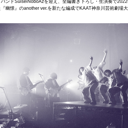
ンドSuiseiNoboAzを迎え、全編書き下ろし・生演奏で202
幽憬』のanother ver.を新たな編成でKAAT神奈川芸術劇