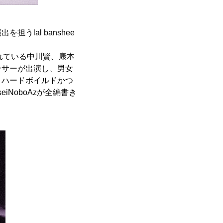
lal banshee
されている中川賢、康本
ンサーが出演し、男女
とハードボイルドかつ
NoboAzが全編書き