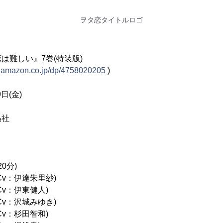
ヲタ恋タイトルロゴ
は難しい』7巻(特装版)
w.amazon.co.jp/dp/4758020205
)
日(金)
迅社
20分)
v：伊達朱里紗)
伊東健人)
沢城みゆき)
杉田智和)