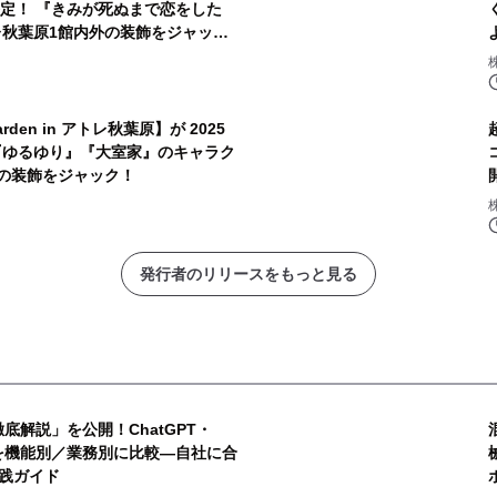
催決定！ 『きみが死ぬまで恋をした
レ秋葉原1館内外の装飾をジャッ
rden in アトレ秋葉原】が 2025
！ 『ゆるゆり』『大室家』のキャラク
外の装飾をジャック！
発行者のリリースをもっと見る
徹底解説」を公開！ChatGPT・
audeを機能別／業務別に比較―自社に合
実践ガイド