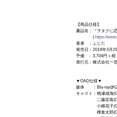
【商品仕様】
書誌名：『ヲタクに恋
(
https://ww
著者 ：ふじた
発売日：2019年3月29
予価 ：3,704円＋税
発行元：株式会社一
▼OAD仕様▼
媒体 ：Blu-ray(約
キャスト：桃瀬成海(C
二藤宏嵩(Cv：
小柳花子(Cv：
樺倉太郎(Cv：