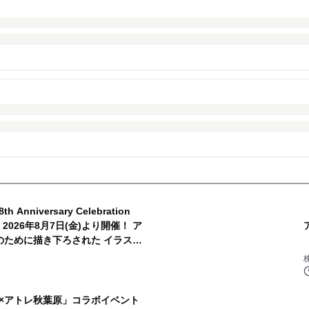
ary Celebration
ARA】 2026年8月7日(金)より開催！ ア
のために描き下ろされた イラスト
特典などの追加情報も盛りだくさ
い×アトレ秋葉原」コラボイベント