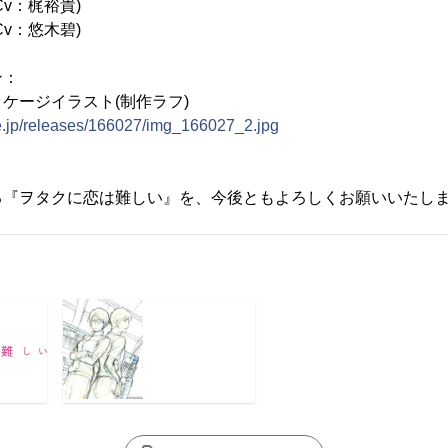
：梶裕貴)
：悠木碧)
ン：
ケージイラスト(制作ラフ)
ne.jp/releases/166027/img_166027_2.jpg
る『ヲタクに恋は難しい』を、今後ともよろしくお願いいたし