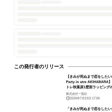
この発行者のリリース
【きみが死ぬまで恋をしたい8th Annivers
Party in atre AKIHAB
トレ秋葉原1壁面ラッピング
を公開！ 販売グッズや購入
株式会社一迅社
ん！
2026年7月23日 17:00
「きみが死ぬまで恋をした