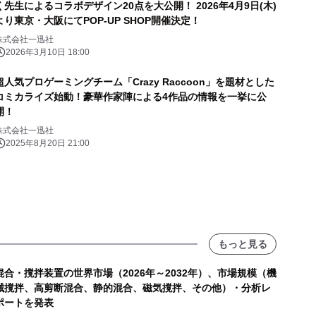
く先生によるコラボデザイン20点を大公開！ 2026年4月9日(木)
より東京・大阪にてPOP-UP SHOP開催決定！
株式会社一迅社
2026年3月10日 18:00
超人気プロゲーミングチーム「Crazy Raccoon」を題材とした
コミカライズ始動！豪華作家陣による4作品の情報を一挙に公
開！
株式会社一迅社
2025年8月20日 21:00
もっと見る
混合・撹拌装置の世界市場（2026年～2032年）、市場規模（機
械撹拌、高剪断混合、静的混合、磁気撹拌、その他）・分析レ
ポートを発表