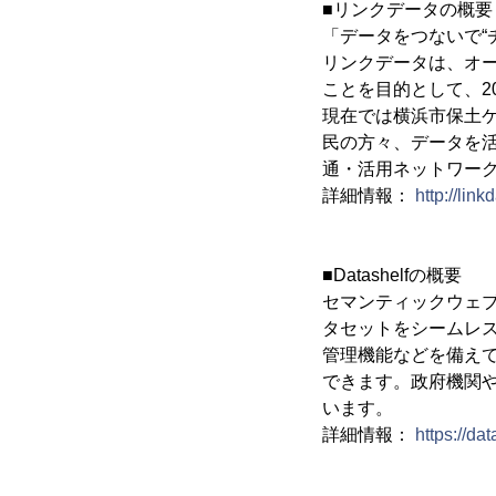
■リンクデータの概要
「データをつないで“
リンクデータは、オ
ことを目的として、2
現在では横浜市保土
民の方々、データを
通・活用ネットワー
詳細情報：
http://lin
■Datashelfの概要
セマンティックウェ
タセットをシームレ
管理機能などを備えて
できます。政府機関
います。
詳細情報：
https://dat