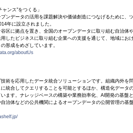
チャンス”をつくる」
ープンデータの活用を課題解決や価値創造につなげるために、
014年に設立されました。
ケ谷区に拠点を置き、全国のオープンデータに取り組む自治体
活用したビジネスに取り組む企業への支援を通じて、地域にお
クの形成をめざしています。
kdata.org/aboutUs
ブ技術を応用したデータ統合ソリューションです。組織内外を
スに統合してクエリすることを可能とするほか、構造化データ
います。ナレッジベースの構築や業務効率化、AI開発の基盤
や自治体などの公共機関によるオープンデータの公開管理の基
ashelf.jp/