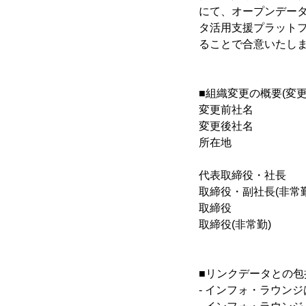
にて、オープンデー
タ活用支援プラットフォ
ることで合意いたし
■組織変更の概要(変更日
変更前社名 ：
変更後社名 ：
所在地 ：横浜
センターステ
代表取締役・社長 
取締役・副社長(非常勤
取締役 ：伊
取締役(非常勤) 
■リンクデータとの包括
- インフォ・ラウン