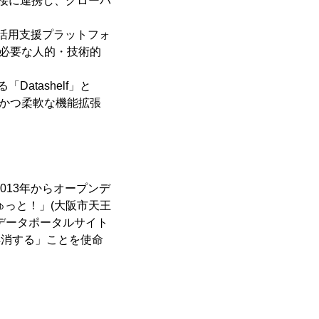
密接に連携し、グローバ
タ活用支援プラットフォ
用に必要な人的・技術的
atashelf」と
レスかつ柔軟な機能拡張
013年からオープンデ
ゅっと！」(大阪市天王
データポータルサイト
を解消する」ことを使命