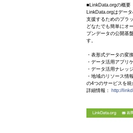
■LinkData.orgの概要
LinkData.or
支援するためのプラ
どなたでも簡単にオ
プンデータの公開基
す。
・表形式データの変換と
・データ活用アプリケー
・データ活用ナレッジの公
・地域のリソース情報
の4つのサービスを統
詳細情報：
http://link