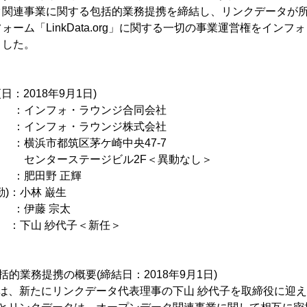
タ関連事業に関する包括的業務提携を締結し、リンクデータが
ーム「LinkData.org」に関する一切の事業運営権をイン
ました。
：2018年9月1日)
インフォ・ラウンジ合同会社
インフォ・ラウンジ株式会社
市都筑区茅ケ崎中央47-7
ージビル2F＜異動なし＞
：肥田野 正輝
)：小林 巌生
藤 宗太
：下山 紗代子＜新任＞
的業務提携の概要(締結日：2018年9月1日)
ジは、新たにリンクデータ代表理事の下山 紗代子を取締役に迎