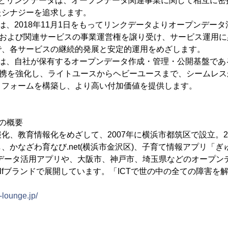
ジとリンクデータは、オープンデータ関連事業に関して相互に
たシナジーを追求します。
ジは、2018年11月1日をもってリンクデータよりオープンデー
.org」および関連サービスの事業運営権を譲り受け、サービス運
で、各サービスの継続的発展と安定的運用をめざします。
は、自社が保有するオープンデータ作成・管理・公開基盤である「D
rg」の連携を強化し、ライトユースからヘビーユースまで、シーム
トフォームを構築し、より高い付加価値を提供します。
の概要
化、教育情報化をめざして、2007年に横浜市都筑区で設立。2
、かなざわ育なび.net(横浜市金沢区)、子育て情報アプリ「ぎ
ンデータ活用アプリや、大阪市、神戸市、埼玉県などのオープン
helfブランドで展開しています。「ICTで世の中の全ての障害
o-lounge.jp/