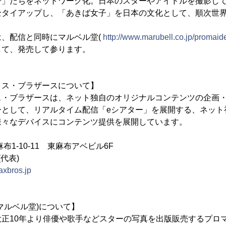
子」たちをネットワーク化。日本のスターやアイドルを撮影し
全タイアップし、「あきば女子」を日本の文化として、順次世
、配信と同時にマルベル堂(
http://www.marubell.co.jp/promaid
して、発売して参ります。
クス・ブラザースについて】
ス・ブラザースは、ネット独自のオリジナルコンテンツの企画
ーとして、リアルタイム配信「eシアター」を展開する、ネット
様々なデバイスにコンテンツ提供を展開しています。
布1-10-11 東麻布アベビル6F
1(代表)
axbros.jp
マルベル堂)について】
正10年より俳優や歌手などスターの写真を出版販売するプロマイ