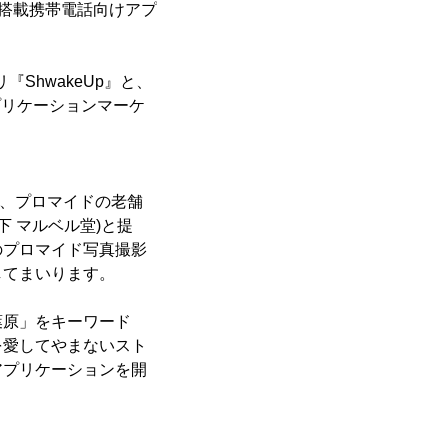
id搭載携帯電話向けアプ
。
ShwakeUp』と、
アプリケーションマーケ
たり、プロマイドの老舗
 マルベル堂)と提
のプロマイド写真撮影
してまいります。
葉原」をキーワード
を愛してやまないスト
アプリケーションを開