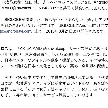
代表取締役：江口 誠、以下 ケイマックスブロス)は、Andro
 MAID 萌 shwakeup」をBIGLOBEと共同で開発いたしました
、BIGLOBEが開発した、振らないと止まらない目覚ましアプリ『
組み合わせた新しいアプリで、BIGLOBEのAndroid向け
ttp://andronavi.com/
)上で、2010年8月24日より配信されます。
スは、「AKIBA MAID 萌 shwakeup」サービス開始にあ
ベル(所在地：東京都台東区、代表取締役社長：三ツ澤 博、以下
去、日本のスターやアイドルを数多く撮影してきた、その独特
ンテンツの価値を日本の文化としてさらに高め、全世界へ配信
は、今後、今や日本の文化として世界に認知されている、「秋
ツは勿論、秋葉原でアクティブに活動するアイドルや、あきば
秋葉原に生きる「あきば女子」達をネットワーク化し、様々な
まらず、世界市場に向けてサービス展開してまいります。