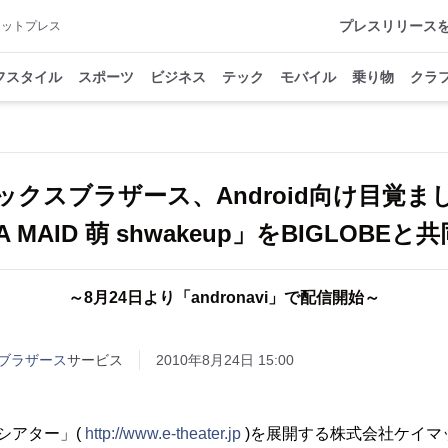
プレスリリース
アットプレス
フスタイル
スポーツ
ビジネス
テック
モバイル
乗り物
クラ
ックスブラザース、Android向け目覚ま
A MAID 萌 shwakeup」をBIGLOB
～8月24日より「andronavi」で配信開始～
ブラザース
サービス
2010年8月24日 15:00
シアター」(
http://www.e-theater.jp
)を展開する株式会社ケイマ