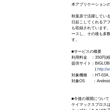
本アプリケーション
秋葉原で活躍している
日起こしてくれるア
も収録されています。そん
ースし、その後も多
す。
■サービスの概要
利用料金 ：350円(税
提供サイト：BIGLOB
(
http://
対象機種 ：HT-03A、Xp
対象OS ：Android 
■今後の展開について
ケイマックスブロス