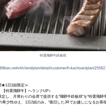
特選飛騨牛鉄板焼
89ban.net/v4/client/plan/detail/customer/h-kachoan/plan/25582
再開★1日2組限定≫
！【特選飛騨牛】へランクUP♪
限定し、月替わりの会席で提供する“飛騨牛鉄板焼”を“特選飛騨
の希少性ゆえ、1日2組のみ。“復旧したJRでお越しになるお客