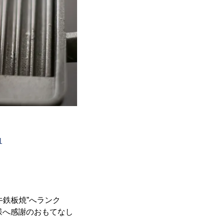
1
牛鉄板焼”へランク
様へ感謝のおもてなし