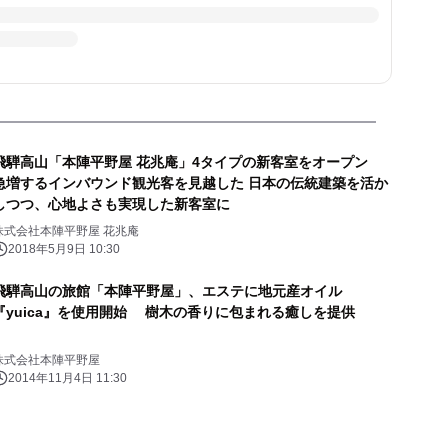
飛騨高山「本陣平野屋 花兆庵」4タイプの新客室をオープン
急増するインバウンド観光客を見越した 日本の伝統建築を活か
しつつ、心地よさも実現した新客室に
株式会社本陣平野屋 花兆庵
2018年5月9日 10:30
飛騨高山の旅館「本陣平野屋」、エステに地元産オイル
『yuica』を使用開始 樹木の香りに包まれる癒しを提供
株式会社本陣平野屋
2014年11月4日 11:30