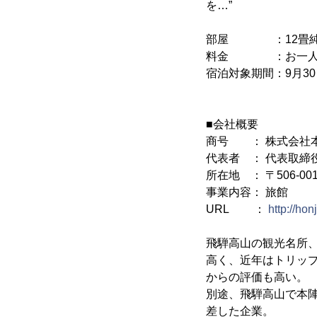
を…”
部屋 ：12畳純
料金 ：お一人様25
宿泊対象期間：9月3
■会社概要
商号 ： 株式会社
代表者 ： 代表取締
所在地 ： 〒506-0
事業内容： 旅館
URL ：
http://ho
飛騨高山の観光名所、
高く、近年はトリップ
からの評価も高い。
別途、飛騨高山で本陣
差した企業。