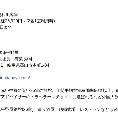
和風客室
,920円～(2名1室利用時)
0日まで
本陣平野屋
役社長 有巣 秀司
011 岐阜県高山市本町1-34
njinhiranoya.com/
赤い中橋に近い25室の旅館。年間平均客室稼働率90％以上。
アドバイザーのトラベラーズチョイスに選ばれるなど外国人観
平野屋別館(26室)、造り酒屋、結婚式場、レストランなども