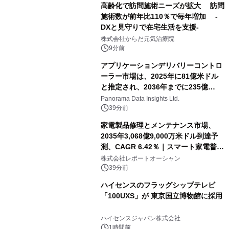
高齢化で訪問施術ニーズが拡大 訪問
施術数が前年比110％で毎年増加 -
DXと見守りで在宅生活を支援-
株式会社からだ元気治療院
9分前
アプリケーションデリバリーコントロ
ーラー市場は、2025年に81億米ドル
と推定され、2036年までに235億
8,000万米ドルに達すると予測されて
Panorama Data Insights Ltd.
おり、予測期間（2026年～2036年）
39分前
家電製品修理とメンテナンス市場、
2035年3,068億9,000万米ドル到達予
測、CAGR 6.42％｜スマート家電普
及・循環型経済・メンテナンス需要拡
株式会社レポートオーシャン
大が成長を加速
39分前
ハイセンスのフラッグシップテレビ
「100UXS」が 東京国立博物館に採用
ハイセンスジャパン株式会社
1時間前