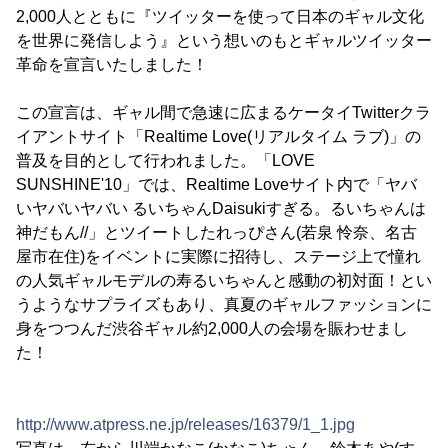
2,000人とともに『ツイッターを使って日本のギャル文化
を世界に発信しよう』という想いのもとギャルツイッター
革命を宣言いたしました！
この宣言は、ギャル間で急速に広まるケータイTwitterクラ
イアントサイト「Realtime Love(リアルタイム ラブ)」の
普及を目的として行われました。「LOVE
SUNSHINE'10」では、Realtime Loveサイト内で「ヤバ
いヤバいヤバい るいちゃんDaisukiすぎる。るいちゃんは
神だもん//」とツイートしたれっぴさん(若泉 怜奈、名古
屋市在住)をイベントに実際に招待し、ステージ上で憧れ
の人気ギャルモデルの寿るいちゃんと感動の初対面！とい
うようなサプライズもあり、真夏のギャルファッションに
身をつつんだ渋谷ギャル約2,000人の会場を賑わせまし
た！
http://www.atpress.ne.jp/releases/16379/1_1.jpg