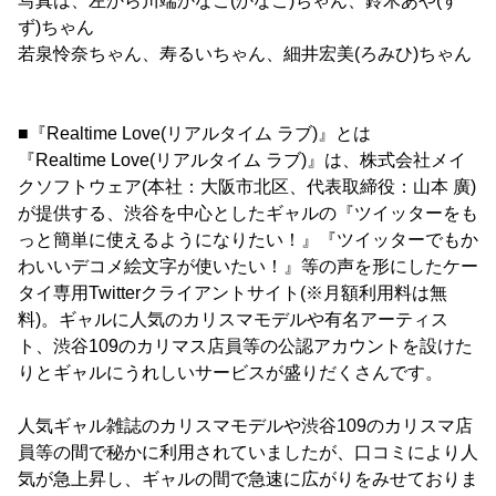
写真は、左から川端かなこ(かなこ)ちゃん、鈴木あや(す
ず)ちゃん
若泉怜奈ちゃん、寿るいちゃん、細井宏美(ろみひ)ちゃん
■『Realtime Love(リアルタイム ラブ)』とは
『Realtime Love(リアルタイム ラブ)』は、株式会社メイ
クソフトウェア(本社：大阪市北区、代表取締役：山本 廣)
が提供する、渋谷を中心としたギャルの『ツイッターをも
っと簡単に使えるようになりたい！』『ツイッターでもか
わいいデコメ絵文字が使いたい！』等の声を形にしたケー
タイ専用Twitterクライアントサイト(※月額利用料は無
料)。ギャルに人気のカリスマモデルや有名アーティス
ト、渋谷109のカリマス店員等の公認アカウントを設けた
りとギャルにうれしいサービスが盛りだくさんです。
人気ギャル雑誌のカリスマモデルや渋谷109のカリスマ店
員等の間で秘かに利用されていましたが、口コミにより人
気が急上昇し、ギャルの間で急速に広がりをみせておりま