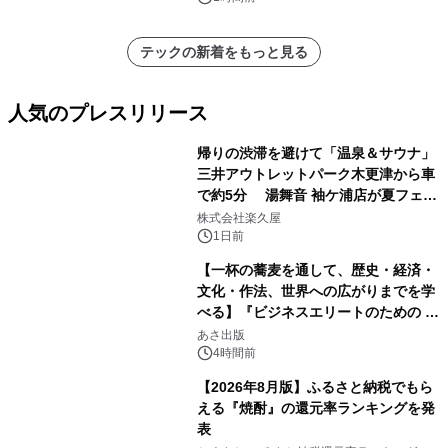
テックの新着をもっと見る
人気のプレスリリース
帰りの渋滞を避けて「温泉＆サウナ」
三井アウトレットパーク木更津から車
で約5分 湯舞音 袖ケ浦店が夏フェア
1
メニューを提供
株式会社楽久屋
1日前
【一杯の蕎麦を通して、歴史・経済・
文化・作法、世界への広がりまでを学
べる】『ビジネスエリートのための 教
2
養としての蕎麦』2026年8月25日
あさ出版
（火）発売
4時間前
【2026年8月版】ふるさと納税でもら
える『焼酎』の還元率ランキングを発
表
3