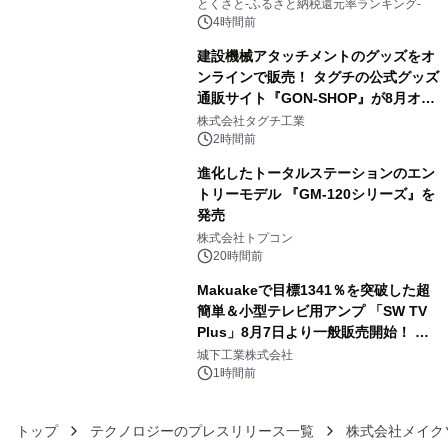
とくさと-ふるさと納税還元率ランキング-
4時間前
建設機械アタッチメントのグッズをオ
ンラインで販売！ タグチの公式グッズ
通販サイト『GON-SHOP』が8月オー
4
プン
株式会社タグチ工業
2時間前
進化したトータルステーションのエン
トリーモデル 『GM-120シリーズ』を
発売
5
株式会社トプコン
20時間前
Makuakeで目標1341％を突破した超
簡単＆小型テレビ用アンプ 「SW TV
Plus」8月7日より一般販売開始！ ケ
6
ーブル1本つなぐだけ、テレビの音が
城下工業株式会社
ぐっと豊かに
1時間前
トップ
テクノロジーのプレスリリース一覧
株式会社メイク