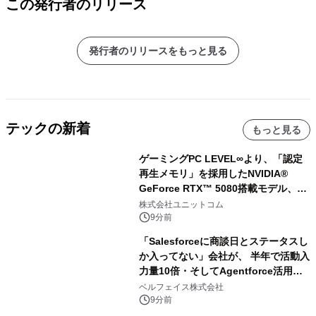
この発行者のリリース
発行者のリリースをもっと見る
テックの新着
もっと見る
ゲーミングPC LEVEL∞より、「認定
再生メモリ」を採用したNVIDIA®
GeForce RTX™ 5080搭載モデル、
NVIDIA® GeForce RTX™ 5070 Ti搭
株式会社ユニットコム
載モデルを販売開始
9分前
「Salesforceに商談日とステータスし
か入ってない」会社が、 半年で活動入
力量10倍・そしてAgentforce活用へ
── 敷島住宅×bellSalesAI事例公開
ベルフェイス株式会社
9分前