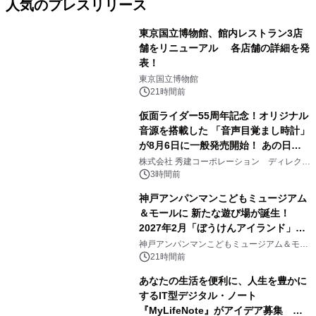
人気のプレスリリース
東京国立博物館、館内レストラン3店
舗をリニューアル 各店舗の詳細を発
表！
1
東京国立博物館
21時間前
仮面ライダー55周年記念！オリジナル
音源を搭載した 「音声目覚まし時計」
が8月6日に一般発売開始！ あの日の
2
大興奮が今甦る
株式会社 秀建コーポレーション ディレクト
アートギャラリー
3時間前
神戸アンパンマンこどもミュージアム
＆モールに 新たな遊び場が誕生！
2027年2月「ぼうけんアイランド」が
3
オープン
神戸アンパンマンこどもミュージアム＆モー
ル
21時間前
あなたの生活を便利に、人生を豊かに
するIT型デジタル・ノート
『MyLifeNote』がアイデア募集 優