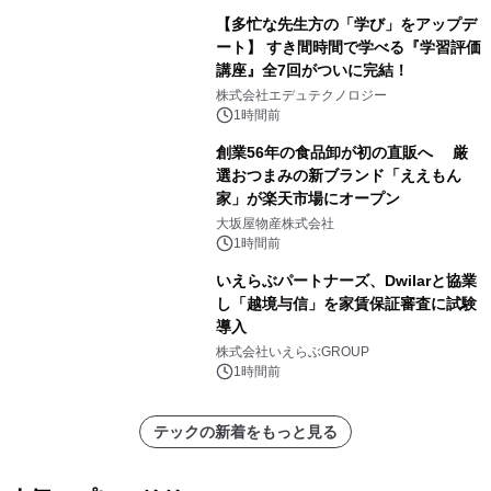
【多忙な先生方の「学び」をアップデ
ート】 すき間時間で学べる『学習評価
講座』全7回がついに完結！
株式会社エデュテクノロジー
1時間前
創業56年の食品卸が初の直販へ 厳
選おつまみの新ブランド「ええもん
家」が楽天市場にオープン
大坂屋物産株式会社
1時間前
いえらぶパートナーズ、Dwilarと協業
し「越境与信」を家賃保証審査に試験
導入
株式会社いえらぶGROUP
1時間前
テックの新着をもっと見る