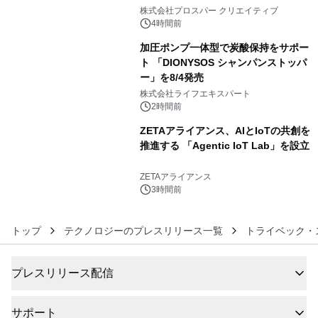
4
秀賞100名に1年間無償試用
株式会社プロスパー クリエイティブ
4時間前
加圧ポンプ一体型で炭酸保持をサポー
ト 「DIONYSOS シャンパンストッパ
ー」を8/4発売
5
株式会社ライフエキスパート
2時間前
ZETAアライアンス、AIとIoTの共創を
推進する 「Agentic IoT Lab」を設立
6
ZETAアライアンス
3時間前
トップ
テクノロジーのプレスリリース一覧
トライベック・
プレスリリース配信
サポート