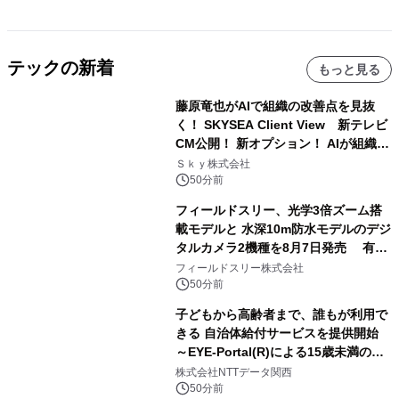
テックの新着
もっと見る
藤原竜也がAIで組織の改善点を見抜
く！ SKYSEA Client View 新テレビ
CM公開！ 新オプション！ AIが組織の
業務実態を分析し労務改善を支援。 藤
Ｓｋｙ株式会社
原竜也メイキング動画公開 「もしAIが
50分前
自分を分析したら、すぐ休めと言われ
フィールドスリー、光学3倍ズーム搭
る自信がある」「昨年の夏はカブトム
載モデルと 水深10m防水モデルのデジ
シを捕まえたり、虫と戦ったり…」
タルカメラ2機種を8月7日発売 有効
約1300万画素、用途別に選べるコンデ
フィールドスリー株式会社
ジ新登場
50分前
子どもから高齢者まで、誰もが利用で
きる 自治体給付サービスを提供開始
～EYE-Portal(R)による15歳未満の本
人認証と デジタルデバイド対策で実現
株式会社NTTデータ関西
～
50分前