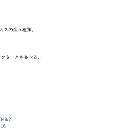
ザッカスの全５種類。
ラクターとも並べるこ
3849/?
816