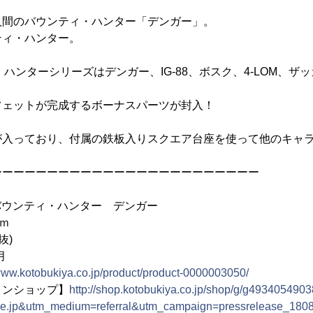
人間のバウンティ・ハンター「デンガー」。
ティ・ハンター。
ィ・ハンターシリーズはデンガー、IG-88、ボスク、4-LOM、
フェットが完成するボーナスパーツが封入！
が入っており、付属の鉄板入りスクエア台座を使って他のキャ
ーーーーーーーーーーーーーーーーーーーーーーーー
+バウンティ・ハンター デンガー
ｍ
抜)
月
/www.kotobukiya.co.jp/product/product-0000003050/
インショップ】
http://shop.kotobukiya.co.jp/shop/g/g493405490
ne.jp&utm_medium=referral&utm_campaign=pressrelease_180