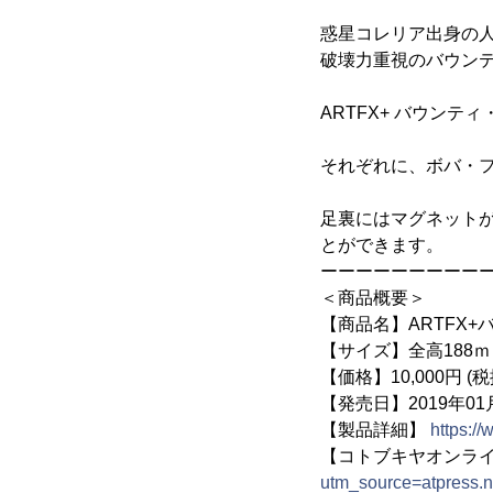
惑星コレリア出身の
破壊力重視のバウン
ARTFX+ バウンテ
それぞれに、ボバ・
足裏にはマグネット
とができます。
ーーーーーーーーー
＜商品概要＞
【商品名】ARTFX
【サイズ】全高188ｍ
【価格】10,000円 (税
【発売日】2019年01
【製品詳細】
https:/
【コトブキヤオンラ
utm_source=atpress.