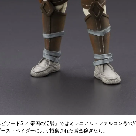
ピソード5 ／ 帝国の逆襲」ではミレニアム・ファルコン号の
ダース・ベイダーにより招集された賞金稼ぎたち。