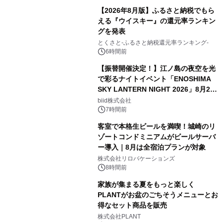
【2026年8月版】ふるさと納税でもら
える『ウイスキー』の還元率ランキン
グを発表
とくさと-ふるさと納税還元率ランキング-
6時間前
【振替開催決定！】江ノ島の夜空を光
で彩るナイトイベント「ENOSHIMA
SKY LANTERN NIGHT 2026」8月22
日(土)振替開催＆受付スタート！
biid株式会社
7時間前
客室で本格生ビールを満喫！城崎のリ
ゾートコンドミニアムがビールサーバ
ー導入｜8月は全宿泊プランが対象
株式会社リロバケーションズ
8時間前
家族が集まる夏をもっと楽しく
PLANTがお盆のごちそうメニューとお
得なセット商品を販売
株式会社PLANT