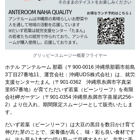
グリッピースムージー概要フライヤー
ホテル アンテルーム 那覇（〒900-0016 沖縄県那覇市前島
3丁目27番地11、運営会社：沖縄UDS株式会社）は、就労
支援センターたまん（〒901-0362 沖縄県糸満市字真栄
里857番地）が育てただいず若葉（ビーンリーフ）を有限
会社岬ガーデン（〒901-0354 沖縄県糸満市字喜屋武256−
2）より仕入れ、期間限定スムージーとして販売いたしま
す。
だいず若葉（ビーンリーフ）は大豆の黒目を数日かけ育て
伸びた芽のことで、栄養価が高く、味・彩も良い食材です
が、出た芽を1本ずつ切り取って収穫するなど、非常に手