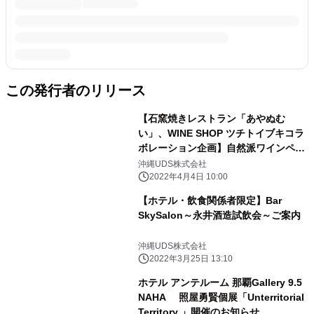
この発行者のリリース
【石窯焼きレストラン「あやぬむ
い」、WINE SHOP ツチトイブキコラ
ボレーション企画】自然派ワインペア
リングディナー開催のお知らせ
沖縄UDS株式会社
2022年4月4日 10:00
【ホテル・飲食関係者限定】Bar
SkySalon～永井酒造試飲会～ご案内
沖縄UDS株式会社
2022年3月25日 13:10
ホテル アンテルーム 那覇Gallery 9.5
NAHA 照屋勇賢個展「Unterritorial
Territory 」開催のお知らせ