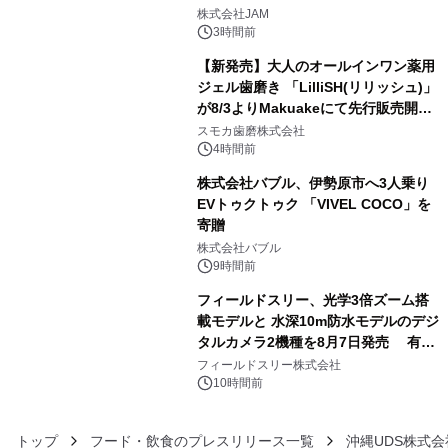
3
GR 4車種の FUNBOO(ミニカー)付き
株式会社JAM
メニューが展開されます
3時間前
【新発売】大人のオールインワン薬用
ジェル歯磨き 「LilliSH(リリッシュ)」
が8/3よりMakuakeにて先行販売開
4
始！
スモカ歯磨株式会社
4時間前
株式会社バブル、伊勢原市へ3人乗り
EVトゥクトゥク 「VIVEL COCO」を
寄贈
5
株式会社バブル
9時間前
フィールドスリー、光学3倍ズーム搭
載モデルと 水深10m防水モデルのデジ
タルカメラ2機種を8月7日発売 有効
6
約1300万画素、用途別に選べるコンデ
フィールドスリー株式会社
ジ新登場
10時間前
トップ
フード・飲食のプレスリリース一覧
沖縄UDS株式会