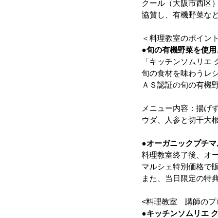
クール（大阪市西区
協賛し、有機野菜な
＜料理教室のポイン
●旬の有機野菜を使用
「キッチンソムリエ
旬の食材を味わうレ
ＡＳ認証の旬の有機
メニュー内容：揚げ
ウダ、人参と切干大
●オーガニックプチマ
料理教室終了後、オ
マルシェ特別価格で
また、当日限定の特
<料理教室 講師のプ
●キッチンソムリエ 