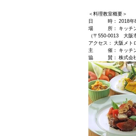
＜料理教室概要＞
日 時： 2018年8
場 所： キッチン
（〒550-0013 大
アクセス： 大阪メト
主 催： キッチン
協 賛： 株式会社