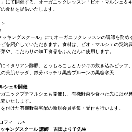
）」にて開催する、オーガニックレッスン『ビオ・マルシェ＆
どの食材を提供いたします。
ト＞
♪
 クッキングスクール」にてオーガニックレッスンの講師を務め
シピを紹介していただきます。食材は、ビオ・マルシェの契約
野菜や、こだわりの加工食品をふんだんに使用します。
ずにイタリアン酢豚、とうもろこしとカジキの炊き込みピラフ
根の美肌サラダ、鉄分バッチリ黒蜜プルーンの黒糖寒天
ルシェを開催
ーガニックプチマルシェも開催し、有機野菜や食べた先に畑が
販売いたします。
典を付けた有機野菜宅配の新規会員募集・受付も行います。
ロフィール>
クッキングスクール 講師 吉田より子先生