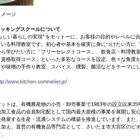
ージ
クッキングスクールについて
らしい暮らしの実現” をモットーに、お客様の目的やレベルに
ている料理教室です。初心者や基本を確実に身につけたい方に
から学びたい方に「フリーセレクトコース」、飲食店・料理教
・資格取得コース」といった多彩なコースを設定。色々な角度
しや味噌の手作り教室、スパイス、燻製、菌活などをテーマに
。
ttp://www.kitchen-sommelier.jp/
ットは、有機農産物の小売・卸売事業で1983年の設立以来3
機加工食品の会員制宅配として国内最大規模の事業を展開し安
続発展する生産・流通システムの構築を推進しています。また
に加え、直営の有機食品専門店として、さいたま市大宮区のビ
す。