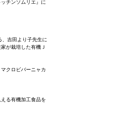
キッチンソムリエ』に
る、吉田より子先生に
農家が栽培した有機Ｊ
、マクロビバーニャカ
見える有機加工食品を