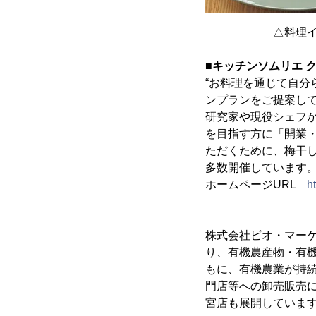
△料理イメ
■キッチンソムリエ 
“お料理を通じて自分
ンプランをご提案し
研究家や現役シェフ
を目指す方に「開業
ただくために、梅干
多数開催しています
ホームページURL
h
株式会社ビオ・マーケ
り、有機農産物・有
もに、有機農業が持
門店等への卸売販売
宮店も展開していま