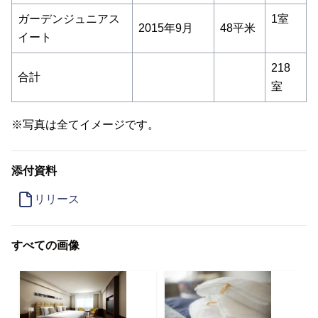
ガーデンジュニアス
1室
2015年9月
48平米
イート
218
合計
室
※写真は全てイメージです。
添付資料
リリース
すべての画像