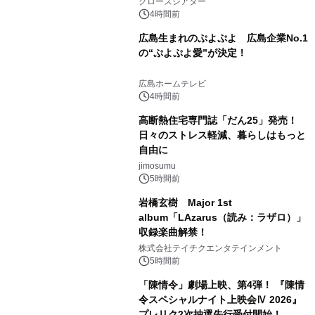
クローズシアター
4時間前
広島生まれのぷよぷよ 広島企業No.1
の“ぷよぷよ愛”が決定！
広島ホームテレビ
4時間前
高断熱住宅専門誌「だん25」発売！
日々のストレス軽減、暮らしはもっと
自由に
jimosumu
5時間前
岩橋玄樹 Major 1st
album「LAzarus（読み：ラザロ）」
収録楽曲解禁！
株式会社テイチクエンタテインメント
5時間前
「陳情令」劇場上映、第4弾！ 『陳情
令スペシャルナイト上映会Ⅳ 2026』
プレリク2次抽選先行受付開始！