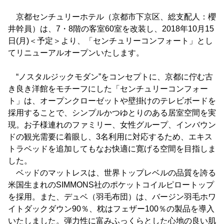
京都センチュリーホテル（京都市下京区、総支配人：櫻
井幹員）は、7・8階の客室60室を改装し、2018年10月15
日(月)＜予定＞より、「センチュリーコンフォート」とし
てリニューアルオープンいたします。
“ノスタルジックモダン”をコンセプトに、京都に佇む古
き良き洋館をモチーフにした「センチュリーコンフォー
ト」は、オープンクローゼットや壁掛けのテレビボードを
採用することで、シンプルかつゆとりのある居室空間を実
現。お子様連れのファミリー、女性グループ、インバウン
ドの観光需要に着眼し、3名利用に対応するため、エキス
トラベッドを追加してもなお快適に寛げる空間を目指しま
した。
ベッドのマットレスは、世界トップレベルの品質を誇る
米国生まれのSIMMONS社のポケットコイルピロートップ
を採用。また、デュベ（羽毛布団）は、バージン羽毛ホワ
イトダックダウン90％、枕はフェザー100％の製品を導入
いたしました。弾力性に富みふっくらとした心地の良い肌