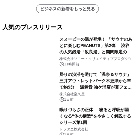
ビジネスの新着をもっと見る
人気のプレスリリース
スヌーピーの湯が登場！ 「サウナのあ
とに楽しむPEANUTS」第2弾 渋谷
の人気銭湯「改良湯」と期間限定のコ
1
ラボレーション サウナイキタイコラ
株式会社ソニー・クリエイティブプロダクツ
ボグッズも発売決定！
11時間前
帰りの渋滞を避けて「温泉＆サウナ」
三井アウトレットパーク木更津から車
で約5分 湯舞音 袖ケ浦店が夏フェア
2
メニューを提供
株式会社楽久屋
1日前
眠りづらさの正体──寝ると呼吸が弱
くなる"体の構造"をやさしく解説する
シリーズ第1回
3
トラタニ株式会社
1日前