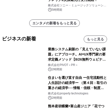
株式会社ソニー・ミュージックソリューショ
ンズ
5時間前
エンタメの新着をもっと見る
ビジネスの新着
もっと見る
業務システム刷新の「見えていない課
題」にアプローチ。AI×UX専門家の要
求定義メソッド【8/26無料ウェビナ
ー】株式会社PIVOT
株式会社PIVOT＜PR＞
2時間前
住まいを選び直す自由 ー住宅流動性と
人生設計の経済学ー （第４回：取引の
重さの経済学──情報・信頼・制度を
PropTechはどう組み替えるか）｜
株式会社property technologies
PropTech-Lab
2時間前
熊本産胡蝶蘭×富山産ジニア「花でつ