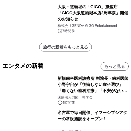
大阪・道頓堀の「GiGO」旗艦店
「GiGO大阪道頓堀本店2周年祭」開催
のお知らせ
株式会社GENDA GiGO Entertainment
7時間前
旅行の新着をもっと見る
エンタメの新着
もっと見る
新橋歯科医科診療所 副院長・歯科医師
小野宇宙が「後悔しない歯科選び」
「痛くない歯科治療」「不安がない治
療計画」をテーマに専門監修
医療法人財団 興学会
4時間前
名古屋で毎日開催、イマーシブシアタ
ーの常設施設をオープン！