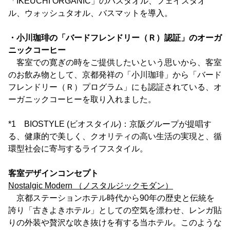
「IKEUCHI ORGANIC」のバスタオル、フェイスタオ
ル、ウォッシュタオル、バスマットを導入。
・小川珈琲の「バードフレンドリー（Ｒ）認証」のオーガ
ニックコーヒー
客室での寛ぎの時をご提供したいという思いから、客室
のお飲み物として、京都発祥の「小川珈琲」から「バード
フレンドリー（Ｒ）プログラム」にも認証されている、オ
ーガニックコーヒーを取り入れました。
*1 BIOSTYLE (ビオスタイル)：京阪グループが提唱す
る、健康的で美しく、クオリティの高い生活の実現と、循
環型社会に寄与するライフスタイル。
客室デザインコンセプト
Nostalgic Modern （ノスタルジックモダン）
京都ステーションホテル時代から90年の歴史と伝統を
誇り「古きよきホテル」としての空気を漂わせ、レンガ貼
りの外装や贅沢な吹き抜けを有する当ホテル。このような