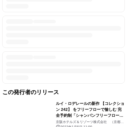
この発行者のリリース
ルイ・ロデレールの新作 【コレクショ
ン 242】 をフリーフローで愉しむ 完
全予約制「シャンパンフリーフロープ
ラン」販売
京阪ホテルズ＆リゾーツ株式会社 （京都セ
ンチュリーホテル）