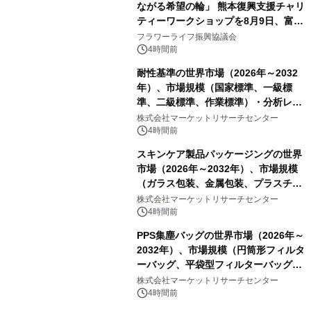
ながる希望の輪」 熊本復興支援チャリ
ティーワークショップを8月9日、富
山・射水で開催
フラワーライフ振興協議会
4時間前
耐性基準の世界市場（2026年～2032
年）、市場規模（国家標準、一級標
準、二級標準、作業標準）・分析レポ
ートを発表
株式会社マーケットリサーチセンター
4時間前
スキンケア製品パッケージングの世界
市場（2026年～2032年）、市場規模
（ガラス包装、金属包装、プラスチッ
ク包装、その他）・分析レポートを発
株式会社マーケットリサーチセンター
表
4時間前
PPS集塵バッグの世界市場（2026年～
2032年）、市場規模（円筒形フィルタ
ーバッグ、平袋型フィルターバッグ、
プリーツフィルターバッグ、その
株式会社マーケットリサーチセンター
他）・分析レポートを発表
4時間前