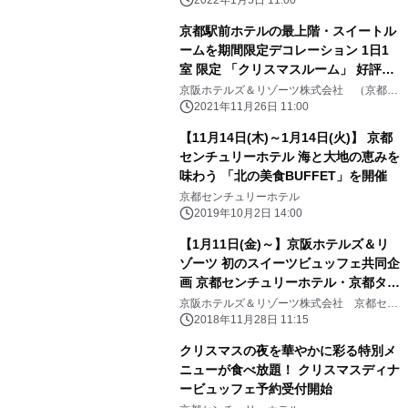
2022年1月5日 11:00
京都駅前ホテルの最上階・スイートル
ームを期間限定デコレーション 1日1
室 限定 「クリスマスルーム」 好評販
売中
京阪ホテルズ＆リゾーツ株式会社 （京都セ
ンチュリーホテル）
2021年11月26日 11:00
【11月14日(木)～1月14日(火)】 京都
センチュリーホテル 海と大地の恵みを
味わう 「北の美食BUFFET」を開催
京都センチュリーホテル
2019年10月2日 14:00
【1月11日(金)～】京阪ホテルズ＆リ
ゾーツ 初のスイーツビュッフェ共同企
画 京都センチュリーホテル・京都タワ
ーホテル ・琵琶湖ホテルが贈るストロ
京阪ホテルズ＆リゾーツ株式会社 京都セン
チュリーホテル／京都タワーホテル／琵琶湖
ベリースイーツビュッフェ
2018年11月28日 11:15
ホテル
「Strawberry Theme Park」
クリスマスの夜を華やかに彩る特別メ
ニューが食べ放題！ クリスマスディナ
ービュッフェ予約受付開始