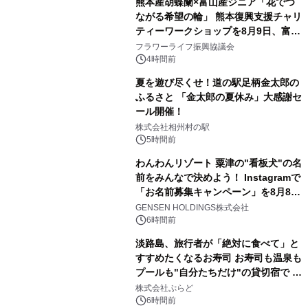
熊本産胡蝶蘭×富山産ジニア「花でつ
ながる希望の輪」 熊本復興支援チャリ
ティーワークショップを8月9日、富
山・射水で開催
フラワーライフ振興協議会
4時間前
夏を遊び尽くせ！道の駅足柄金太郎の
ふるさと 「金太郎の夏休み」大感謝セ
ール開催！
株式会社相州村の駅
5時間前
わんわんリゾート 粟津の"看板犬"の名
前をみんなで決めよう！ Instagramで
「お名前募集キャンペーン」を8月8日
(土)より開催
GENSEN HOLDINGS株式会社
6時間前
淡路島、旅行者が「絶対に食べて」と
すすめたくなるお寿司 お寿司も温泉も
プールも"自分たちだけ"の貸切宿で 1
日1組限定「岩屋温泉 絵島別庭 海と
株式会社ぷらど
森」の握り寿司プラン
6時間前