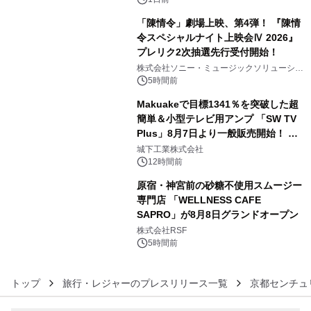
「陳情令」劇場上映、第4弾！ 『陳情
令スペシャルナイト上映会Ⅳ 2026』
プレリク2次抽選先行受付開始！
4
株式会社ソニー・ミュージックソリューショ
ンズ
5時間前
Makuakeで目標1341％を突破した超
簡単＆小型テレビ用アンプ 「SW TV
Plus」8月7日より一般販売開始！ ケ
5
ーブル1本つなぐだけ、テレビの音が
城下工業株式会社
ぐっと豊かに
12時間前
原宿・神宮前の砂糖不使用スムージー
専門店 「WELLNESS CAFE
SAPRO」が8月8日グランドオープン
6
株式会社RSF
5時間前
トップ
旅行・レジャーのプレスリリース一覧
京都センチュ