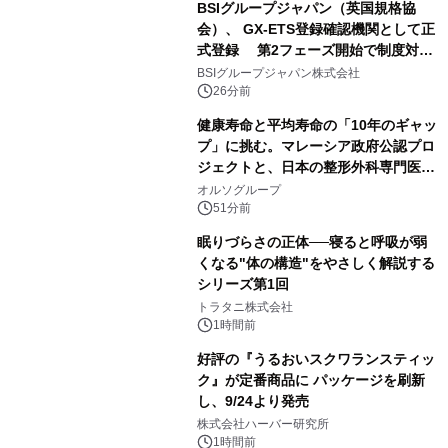
BSIグループジャパン（英国規格協
会）、 GX-ETS登録確認機関として正
式登録 第2フェーズ開始で制度対応
が義務化、 企業の対応はどう変わるの
BSIグループジャパン株式会社
か？ 法的拘束力をもつGX-ETSの実
26分前
務ポイント解説セミナーの アーカイブ
健康寿命と平均寿命の「10年のギャッ
動画を公開中
プ」に挑む。マレーシア政府公認プロ
ジェクトと、日本の整形外科専門医が
サステナブルな「エシカル・ツバメの
オルソグループ
巣」の共同臨床検証を開始
51分前
眠りづらさの正体──寝ると呼吸が弱
くなる"体の構造"をやさしく解説する
シリーズ第1回
トラタニ株式会社
1時間前
好評の『うるおいスクワランスティッ
ク』が定番商品に パッケージを刷新
し、9/24より発売
株式会社ハーバー研究所
1時間前