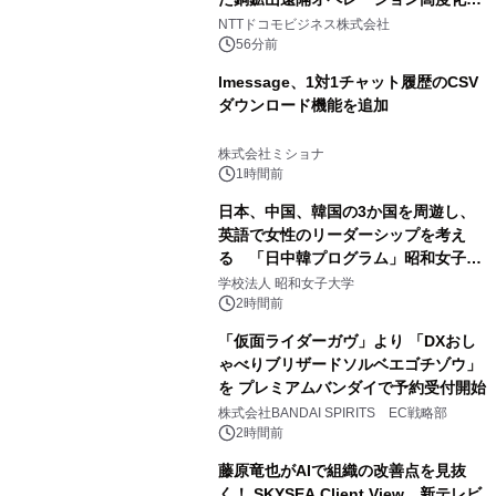
向けた調査・実証を開始
NTTドコモビジネス株式会社
56分前
lmessage、1対1チャット履歴のCSV
ダウンロード機能を追加
株式会社ミショナ
1時間前
日本、中国、韓国の3か国を周遊し、
英語で女性のリーダーシップを考え
る 「日中韓プログラム」昭和女子大
学で開催
学校法人 昭和女子大学
2時間前
「仮面ライダーガヴ」より 「DXおし
ゃべりブリザードソルベエゴチゾウ」
を プレミアムバンダイで予約受付開始
株式会社BANDAI SPIRITS EC戦略部
2時間前
藤原竜也がAIで組織の改善点を見抜
く！ SKYSEA Client View 新テレビ