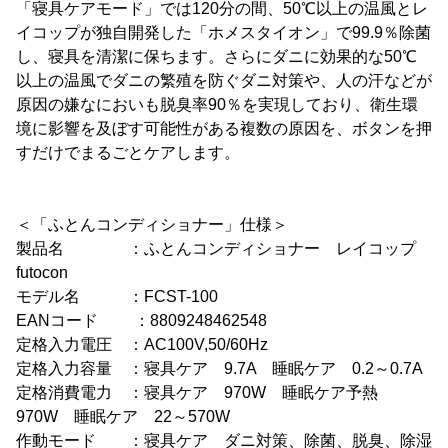
「寝具ケアモード」では120分の間、50℃以上の温風とレ
イコップが独自開発した「ホメスタイオン」で99.9％除菌
し、寝具を清潔に保ちます。さらにダニに効果的な50℃
以上の温風でダニの繁殖を防ぐダニ対策や、人の汗などが
原因の嫌なにおいも脱臭率90％を実現しており、衛生環
境に影響を及ぼす可能性がある複数の原因を、ボタンを押
すだけでまるごとケアします。
＜「ふとんコンディショナー」仕様＞
製品名 ：ふとんコンディショナー レイコップ
futocon
モデル名 ：FCST-100
EANコード ：8809248462548
定格入力電圧 ：AC100V,50/60Hz
定格入力容量 ：寝具ケア 9.7A 睡眠ケア 0.2～0.7A
定格消費電力 ：寝具ケア 970W 睡眠ケア予熱
970W 睡眠ケア 22～570W
作動モード ：寝具ケア ダニ対策、除菌、脱臭、除湿