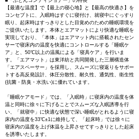
■「ふとんコンディショナー」の特長
【最適な温度】で【最上の寝心地】と【最高の快適さ】を
コンセプトに、入眠時はすぐに寝付け、就寝中にぐっすり
眠り、起床時はすっきりとした目覚めのための睡眠環境を
ご提供いたします。本体とエアマットにより快適な睡眠を
実現しており、「本体」はエアマット内に搭載されたセン
サーで寝床内の温度を快適にコントロールする「睡眠ケ
ア」と、50℃以上の温風による「寝具ケア」を行いま
す。「エアマット」は東洋紡と共同開発した三層構造体
「エアスペーサー」を採用し、スムーズに寝返りをサポー
トする高反発設計、体圧分散性、耐久性、通気性、衛生性
(抗菌・防臭・水洗い)に優れています。
「睡眠ケアモード」では、「入眠時」に寝床内の温度を体
温と同時に徐々に下げることでスムーズな入眠誘導を行
い、「就寝中」に快適な状態で深い睡眠がとれるように寝
床内の温度を33℃±1に維持して、「起床時」では徐々に
寝床内の温度を上げ体温を上昇させてすっきりとした起床
を誘導いたします。