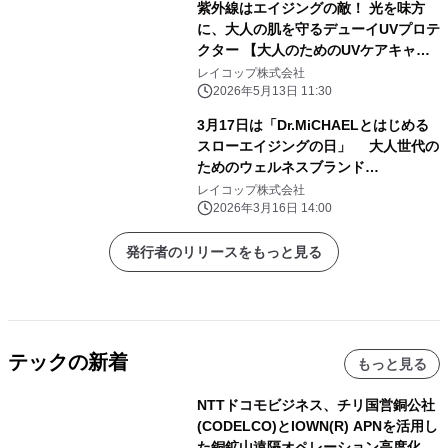
紫外線はエイジングの敵！ 光を味方
に、大人の肌を守るデューイUVプロテ
クター 【大人のためのUVケアキャン
ペーン】を実施
レイコップ株式会社
2026年5月13日 11:30
3月17日は「Dr.MiCHAELとはじめる
スローエイジングの日」 大人世代の
ためのウェルネスブランド
【Dr.MiCHAEL】 -ドクターマイケル-
レイコップ株式会社
2026年3月16日 14:00
発行者のリリースをもっと見る
テックの新着
もっと見る
NTTドコモビジネス、チリ国営銅公社
(CODELCO)とIOWN(R) APNを活用し
た銅鉱山遠隔オペレーション高度化に