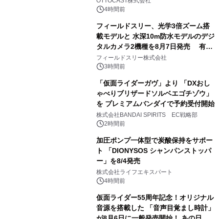
OTTOCAST株式会社
4時間前
フィールドスリー、光学3倍ズーム搭
載モデルと 水深10m防水モデルのデジ
タルカメラ2機種を8月7日発売 有効
3
約1300万画素、用途別に選べるコンデ
フィールドスリー株式会社
ジ新登場
3時間前
「仮面ライダーガヴ」より 「DXおし
ゃべりブリザードソルベエゴチゾウ」
を プレミアムバンダイで予約受付開始
4
株式会社BANDAI SPIRITS EC戦略部
2時間前
加圧ポンプ一体型で炭酸保持をサポー
ト 「DIONYSOS シャンパンストッパ
ー」を8/4発売
5
株式会社ライフエキスパート
4時間前
仮面ライダー55周年記念！オリジナル
音源を搭載した 「音声目覚まし時計」
が8月6日に一般発売開始！ あの日の