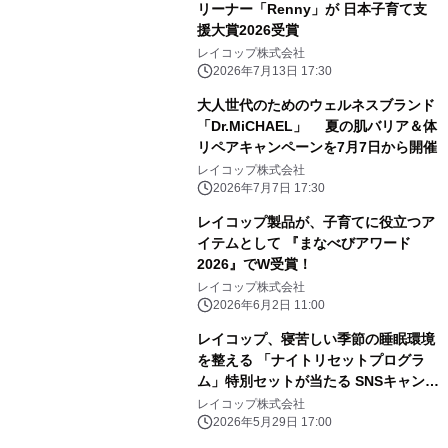
リーナー「Renny」が 日本子育て支
援大賞2026受賞
レイコップ株式会社
2026年7月13日 17:30
大人世代のためのウェルネスブランド
「Dr.MiCHAEL」 夏の肌バリア＆体
リペアキャンペーンを7月7日から開催
レイコップ株式会社
2026年7月7日 17:30
レイコップ製品が、子育てに役立つア
イテムとして 『まなべびアワード
2026』でW受賞！
レイコップ株式会社
2026年6月2日 11:00
レイコップ、寝苦しい季節の睡眠環境
を整える 「ナイトリセットプログラ
ム」特別セットが当たる SNSキャンペ
ーン開催
レイコップ株式会社
2026年5月29日 17:00