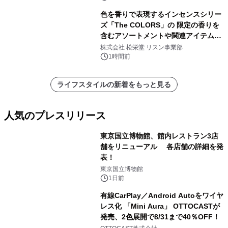
色を香りで表現するインセンスシリー
ズ「The COLORS」の 限定の香りを
含むアソートメントや関連アイテムを
8月6日発売
株式会社 松栄堂 リスン事業部
1時間前
ライフスタイルの新着をもっと見る
人気のプレスリリース
東京国立博物館、館内レストラン3店
舗をリニューアル 各店舗の詳細を発
表！
1
東京国立博物館
1日前
有線CarPlay／Android Autoをワイヤ
レス化 「Mini Aura」 OTTOCASTが
発売、2色展開で8/31まで40％OFF！
2