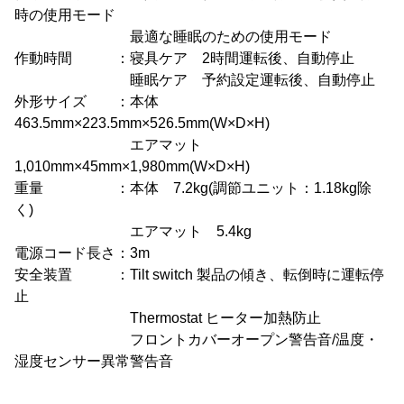
時の使用モード
最適な睡眠のための使用モード
作動時間 ：寝具ケア 2時間運転後、自動停止
睡眠ケア 予約設定運転後、自動停止
外形サイズ ：本体
463.5mm×223.5mm×526.5mm(W×D×H)
エアマット
1,010mm×45mm×1,980mm(W×D×H)
重量 ：本体 7.2kg(調節ユニット：1.18kg除
く)
エアマット 5.4kg
電源コード長さ：3m
安全装置 ：Tilt switch 製品の傾き、転倒時に運転停
止
Thermostat ヒーター加熱防止
フロントカバーオープン警告音/温度・
湿度センサー異常警告音