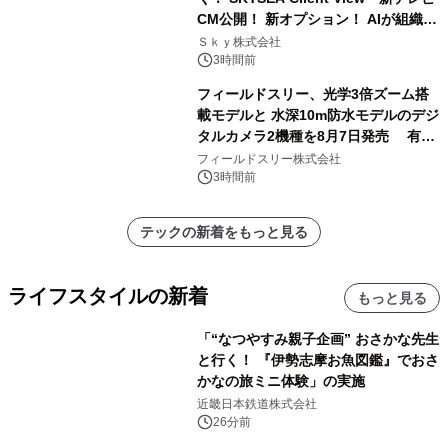
CM公開！ 新オプション！ AIが組織の
業務実態を分析し労務改善を支援。 藤
Ｓｋｙ株式会社
原竜也メイキング動画公開 「もしAIが
3時間前
自分を分析したら、すぐ休めと言われ
フィールドスリー、光学3倍ズーム搭
る自信がある」「昨年の夏はカブトム
載モデルと 水深10m防水モデルのデジ
シを捕まえたり、虫と戦ったり…」
タルカメラ2機種を8月7日発売 有効
約1300万画素、用途別に選べるコンデ
フィールドスリー株式会社
ジ新登場
3時間前
テックの新着をもっと見る
ライフスタイルの新着
もっと見る
「“なつやすみ親子企画” おさかな先生
と行く！ 『伊勢志摩お魚図鑑』でおさ
かなの旅ミニ体験」の実施
近畿日本鉄道株式会社
26分前