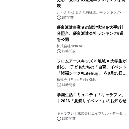
表
とくさと-ふるさと納税還元率ランキング-
1時間前
優良派遣事業者の認定状況を大手8社
分照合、優良派遣会社ランキング6選
を公開
株式会社cielo azul
12時間前
フロムアースキッズ × 地域 × 大学生が
創る、 子どもたちの「自育」イベント
「諸福ジーク×Lifehug」 を8月23日
(日)開催
株式会社From Earth Kids
14時間前
学園生活コミュニティ「キャラフレ」
｜2026『夏祭りイベント』のお知らせ
キャラフレ｜株式会社エイプリル・データ・
デザインズ
15時間前