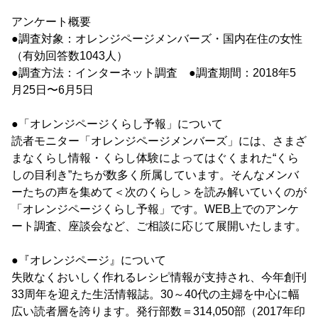
アンケート概要
●調査対象：オレンジページメンバーズ・国内在住の女性
（有効回答数1043人）
●調査方法：インターネット調査 ●調査期間：2018年5
月25日〜6月5日
●「オレンジページくらし予報」について
読者モニター「オレンジページメンバーズ」には、さまざ
まなくらし情報・くらし体験によってはぐくまれた“くら
しの目利き”たちが数多く所属しています。そんなメンバ
ーたちの声を集めて＜次のくらし＞を読み解いていくのが
「オレンジページくらし予報」です。WEB上でのアンケ
ート調査、座談会など、ご相談に応じて展開いたします。
●『オレンジページ』について
失敗なくおいしく作れるレシピ情報が支持され、今年創刊
33周年を迎えた生活情報誌。30～40代の主婦を中心に幅
広い読者層を誇ります。発行部数＝314,050部（2017年印