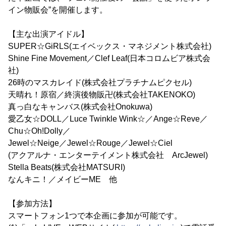
イン物販会”を開催します。
【主な出演アイドル】
SUPER☆GiRLS(エイベックス・マネジメント株式会社)
Shine Fine Movement／Clef Leaf(日本コロムビア株式会
社)
26時のマスカレイド(株式会社プラチナムピクセル)
天晴れ！原宿／終演後物販卍(株式会社TAKENOKO)
真っ白なキャンバス(株式会社Onokuwa)
愛乙女☆DOLL／Luce Twinkle Wink☆／Ange☆Reve／
Chu☆Oh!Dolly／
Jewel☆Neige／Jewel☆Rouge／Jewel☆Ciel
(アクアルナ・エンターテイメント株式会社 ArcJewel)
Stella Beats(株式会社MATSURI)
なんキニ！／メイビーME 他
【参加方法】
スマートフォン1つで本企画に参加が可能です。