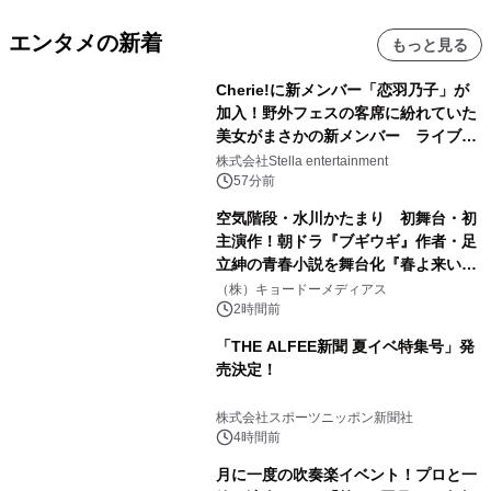
エンタメの新着
もっと見る
Cherie!に新メンバー「恋羽乃子」が
加入！野外フェスの客席に紛れていた
美女がまさかの新メンバー ライブ中
のサプライズ発表に会場騒然
株式会社Stella entertainment
57分前
空気階段・水川かたまり 初舞台・初
主演作！朝ドラ『ブギウギ』作者・足
立紳の青春小説を舞台化『春よ来い、
マジで来い』キービジュアル解禁！
（株）キョードーメディアス
2時間前
「THE ALFEE新聞 夏イベ特集号」発
売決定！
株式会社スポーツニッポン新聞社
4時間前
月に一度の吹奏楽イベント！プロと一