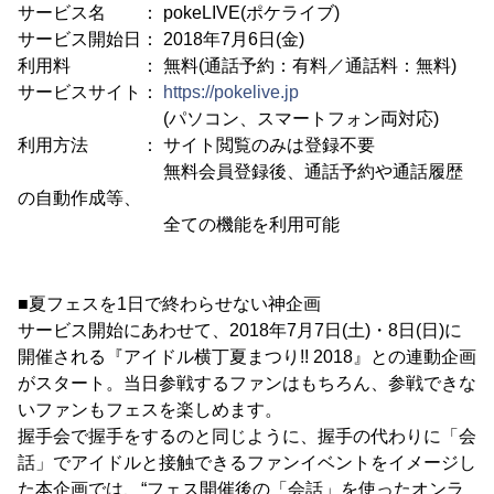
サービス名 ： pokeLIVE(ポケライブ)
サービス開始日： 2018年7月6日(金)
利用料 ： 無料(通話予約：有料／通話料：無料)
サービスサイト：
https://pokelive.jp
(パソコン、スマートフォン両対応)
利用方法 ： サイト閲覧のみは登録不要
無料会員登録後、通話予約や通話履歴
の自動作成等、
全ての機能を利用可能
■夏フェスを1日で終わらせない神企画
サービス開始にあわせて、2018年7月7日(土)・8日(日)に
開催される『アイドル横丁夏まつり!! 2018』との連動企画
がスタート。当日参戦するファンはもちろん、参戦できな
いファンもフェスを楽しめます。
握手会で握手をするのと同じように、握手の代わりに「会
話」でアイドルと接触できるファンイベントをイメージし
た本企画では、“フェス開催後の「会話」を使ったオンラ