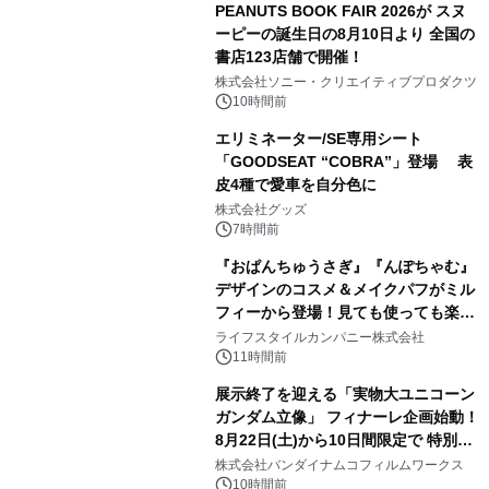
PEANUTS BOOK FAIR 2026が スヌ
ーピーの誕生日の8月10日より 全国の
書店123店舗で開催！
1
株式会社ソニー・クリエイティブプロダクツ
10時間前
エリミネーター/SE専用シート
「GOODSEAT “COBRA”」登場 表
皮4種で愛車を自分色に
2
株式会社グッズ
7時間前
『おぱんちゅうさぎ』『んぽちゃむ』
デザインのコスメ＆メイクパフがミル
フィーから登場！見ても使っても楽し
3
い、ポップでキュートなコレクショ
ライフスタイルカンパニー株式会社
ン。
11時間前
展示終了を迎える「実物大ユニコーン
ガンダム立像」 フィナーレ企画始動！
8月22日(土)から10日間限定で 特別映
4
像『UNICORN GUNDAM Statue ―
株式会社バンダイナムコフィルムワークス
BEYOND POSSIBILITY ―』を上映！
10時間前