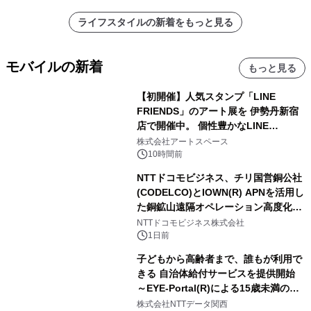
ライフスタイルの新着をもっと見る
モバイルの新着
もっと見る
【初開催】人気スタンプ「LINE
FRIENDS」のアート展を 伊勢丹新宿
店で開催中。 個性豊かなLINE
FRIENDSの仲間たちが インテリアア
株式会社アートスペース
ートとして新たな魅力を発信。
10時間前
NTTドコモビジネス、チリ国営銅公社
(CODELCO)とIOWN(R) APNを活用し
た銅鉱山遠隔オペレーション高度化に
向けた調査・実証を開始
NTTドコモビジネス株式会社
1日前
子どもから高齢者まで、誰もが利用で
きる 自治体給付サービスを提供開始
～EYE-Portal(R)による15歳未満の本
人認証と デジタルデバイド対策で実現
株式会社NTTデータ関西