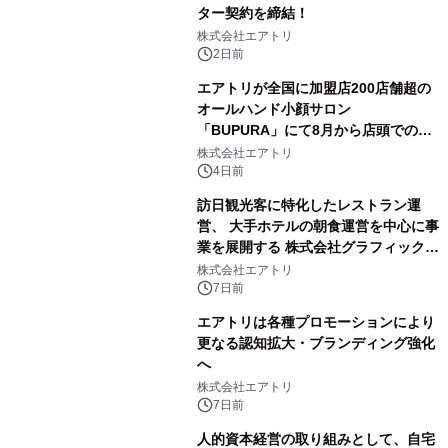
ター契約を締結！
株式会社エアトリ
2日前
エアトリが全国に加盟店200店舗超の
オールハンド小顔サロン
「BUPURA」にて8月から店頭でのプ
レゼント企画を開始！
株式会社エアトリ
4日前
訪日観光客に特化したレストラン運
営、 大手ホテルの朝食運営を中心に事
業を展開する 株式会社グラフィックホ
ールディングスと資本業務提携
株式会社エアトリ
7日前
エアトリは各種プロモーションにより
更なる認知拡大・ブランディング強化
へ
株式会社エアトリ
7日前
人的資本経営の取り組みとして、自宅