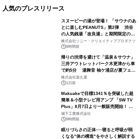
人気のプレスリリース
スヌーピーの湯が登場！ 「サウナのあ
とに楽しむPEANUTS」第2弾 渋谷
の人気銭湯「改良湯」と期間限定のコ
1
ラボレーション サウナイキタイコラ
株式会社ソニー・クリエイティブプロダクツ
ボグッズも発売決定！
8時間前
帰りの渋滞を避けて「温泉＆サウナ」
三井アウトレットパーク木更津から車
で約5分 湯舞音 袖ケ浦店が夏フェア
2
メニューを提供
株式会社楽久屋
1日前
Makuakeで目標1341％を突破した超
簡単＆小型テレビ用アンプ 「SW TV
Plus」8月7日より一般販売開始！ ケ
3
ーブル1本つなぐだけ、テレビの音が
城下工業株式会社
ぐっと豊かに
9時間前
眠りづらさの正体──寝ると呼吸が弱
くなる"体の構造"をやさしく解説する