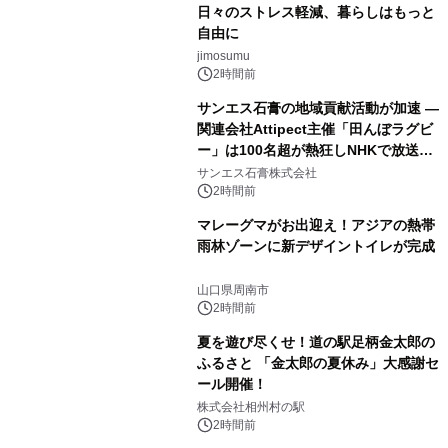
日々のストレス軽減、暮らしはもっと
自由に
jimosumu
2時間前
サンエス石膏の地域貢献活動が加速 ―
関連会社Attipect主催「田んぼラグビ
ー」は100名超が熱狂しNHKで放送さ
れました。
サンエス石膏株式会社
2時間前
マレーグマがお出迎え！アジアの熱帯
雨林ゾーンに新デザイントイレが完成
山口県周南市
2時間前
夏を遊び尽くせ！道の駅足柄金太郎の
ふるさと 「金太郎の夏休み」大感謝セ
ール開催！
株式会社相州村の駅
2時間前