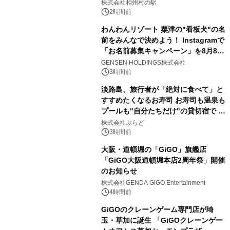
株式会社相州村の駅
2時間前
わんわんリゾート 粟津の"看板犬"の名
前をみんなで決めよう！ Instagramで
「お名前募集キャンペーン」を8月8日
(土)より開催
GENSEN HOLDINGS株式会社
3時間前
淡路島、旅行者が「絶対に食べて」と
すすめたくなるお寿司 お寿司も温泉も
プールも"自分たちだけ"の貸切宿で 1
日1組限定「岩屋温泉 絵島別庭 海と
株式会社ぷらど
森」の握り寿司プラン
3時間前
大阪・道頓堀の「GiGO」旗艦店
「GiGO大阪道頓堀本店2周年祭」開催
のお知らせ
株式会社GENDA GiGO Entertainment
4時間前
GiGOのクレーンゲーム専門店が埼
玉・草加に誕生 「GiGOクレーンゲー