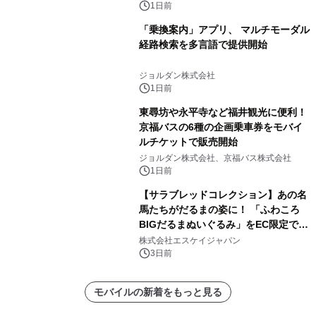
～
1日前
「乗換案内」アプリ、 マルチモーダル
経路検索を多言語で提供開始
ジョルダン株式会社
1日前
東尋坊や永平寺など福井観光に便利！
京福バスの6種の企画乗車券をモバイ
ルチケットで販売開始
ジョルダン株式会社、京福バス株式会社
1日前
【サラブレッドコレクション】あの名
馬たちがだるまの姿に！ 「ふわころ
BIGだるまぬいぐるみ」をEC限定で受
注販売開始
株式会社エスケイジャパン
3日前
モバイルの新着をもっと見る