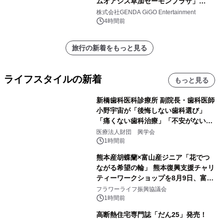
ムオアシス草加セーモンプラザ」
2026年8月7日(金)10時グランドオープ
株式会社GENDA GiGO Entertainment
ン
4時間前
旅行の新着をもっと見る
ライフスタイルの新着
もっと見る
新橋歯科医科診療所 副院長・歯科医師
小野宇宙が「後悔しない歯科選び」
「痛くない歯科治療」「不安がない治
療計画」をテーマに専門監修
医療法人財団 興学会
1時間前
熊本産胡蝶蘭×富山産ジニア「花でつ
ながる希望の輪」 熊本復興支援チャリ
ティーワークショップを8月9日、富
山・射水で開催
フラワーライフ振興協議会
1時間前
高断熱住宅専門誌「だん25」発売！