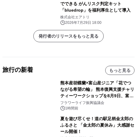
でできる がんリスク判定キット
「bluedrop」を福利厚生として導入
株式会社エアトリ
2026年7月29日 18:00
発行者のリリースをもっと見る
旅行の新着
もっと見る
熊本産胡蝶蘭×富山産ジニア「花でつ
ながる希望の輪」 熊本復興支援チャリ
ティーワークショップを8月9日、富
山・射水で開催
フラワーライフ振興協議会
1時間前
夏を遊び尽くせ！道の駅足柄金太郎の
ふるさと 「金太郎の夏休み」大感謝セ
ール開催！