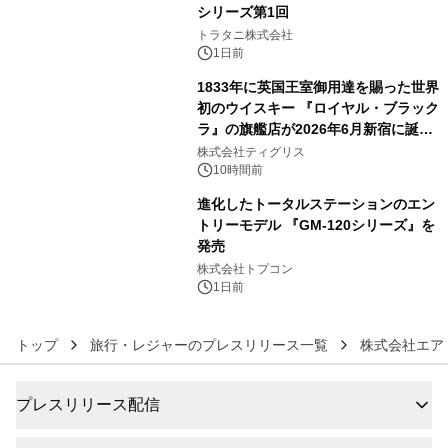
シリーズ第1回
4
トラタニ株式会社
1日前
1833年に英国王室御用達を賜った世界
初のウイスキー 『ロイヤル・ブラック
ラ』の旗艦店が2026年6月新宿に誕
5
生 バカルディ ジャパンと連携した
株式会社ティグリス
没入型バー「BAR Arca」
10時間前
進化したトータルステーションのエン
トリーモデル 『GM-120シリーズ』を
発売
6
株式会社トプコン
1日前
トップ
旅行・レジャーのプレスリリース一覧
株式会社エア
プレスリリース配信