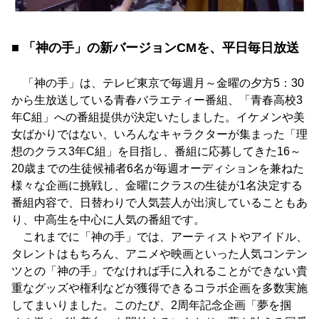
■ 「神の手」の新バージョンCMを、平日毎日放送
「神の手」は、テレビ東京で毎週月～金曜の夕方5：30
から生放送している青春バラエティー番組、「青春高校3
年C組」への番組提供が決定いたしました。イケメンや美
女ばかりではない、いろんなキャラクターが集まった「理
想のクラス3年C組」を目指し、番組に応募してきた16～
20歳までの生徒候補者6名が毎週オーディションを兼ねた
様々な企画に挑戦し、金曜にクラスの生徒が1名決定する
番組内容で、日替わりで人気芸人が出演していることもあ
り、中高生を中心に人気の番組です。
これまでに「神の手」では、アーティストやアイドル、
タレントはもちろん、アニメや映画といった人気コンテン
ツとの「神の手」でなければ手に入れることができない貴
重なグッズや権利などが獲得できるコラボ企画を多数実施
してまいりました。このたび、2周年記念企画「夢を掴