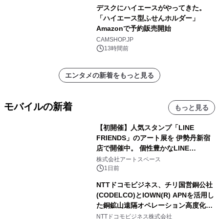
デスクにハイエースがやってきた。
「ハイエース型ふせんホルダー」
Amazonで予約販売開始
CAMSHOP.JP
13時間前
エンタメの新着をもっと見る
モバイルの新着
もっと見る
【初開催】人気スタンプ「LINE
FRIENDS」のアート展を 伊勢丹新宿
店で開催中。 個性豊かなLINE
FRIENDSの仲間たちが インテリアア
株式会社アートスペース
ートとして新たな魅力を発信。
1日前
NTTドコモビジネス、チリ国営銅公社
(CODELCO)とIOWN(R) APNを活用し
た銅鉱山遠隔オペレーション高度化に
向けた調査・実証を開始
NTTドコモビジネス株式会社