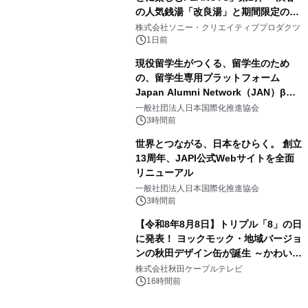
の人気銭湯「改良湯」と期間限定のコ
3
ラボレーション サウナイキタイコラ
株式会社ソニー・クリエイティブプロダクツ
ボグッズも発売決定！
1日前
現役留学生がつくる、留学生のため
の、留学生専用プラットフォーム
Japan Alumni Network（JAN）β版
4
をリリース
一般社団法人日本国際化推進協会
3時間前
世界とつながる、日本をひらく。 創立
13周年、JAPI公式Webサイトを全面
リニューアル
5
一般社団法人日本国際化推進協会
3時間前
【令和8年8月8日】トリプル「8」の日
に発表！ ヨックモック・地域バージョ
ンの秋田デザイン缶が誕生 ～かわいい
6
秋田犬の子犬と秋田の四季と名所を巡
株式会社秋田ケーブルテレビ
るパッケージ～ 9月1日(火)秋田県内で
16時間前
販売開始