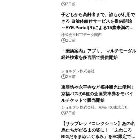
2日前
子どもから高齢者まで、誰もが利用で
きる 自治体給付サービスを提供開始
～EYE-Portal(R)による15歳未満の本
人認証と デジタルデバイド対策で実現
株式会社NTTデータ関西
～
2日前
「乗換案内」アプリ、 マルチモーダル
経路検索を多言語で提供開始
ジョルダン株式会社
2日前
東尋坊や永平寺など福井観光に便利！
京福バスの6種の企画乗車券をモバイ
ルチケットで販売開始
ジョルダン株式会社、京福バス株式会社
2日前
【サラブレッドコレクション】あの名
馬たちがだるまの姿に！ 「ふわころ
BIGだるまぬいぐるみ」をEC限定で受