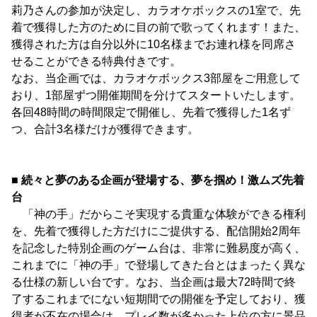
莉乃さんの参加が決定し、カラオケボックスの1室で、先
着で獲得した方のために目の前で歌ってくれます！また、
獲得された方は自分以外に10名様までお連れ様を同席さ
せることができる特典付きです。
なお、当企画では、カラオケボックス3部屋をご用意して
おり、1部屋ずつ開催期間を分けてスタートいたします。
各回48時間の時間限定で開催し、先着で獲得した1名ず
つ、合計3名様だけが獲得できます。
■ 続々と夢のある企画が登場する、夢を掴め！激ムズ先着
台
「神の手」だからこそ実現する貴重な体験ができる権利
を、先着で獲得した方だけにご提供する、配信開始2周年
を記念した特別企画のゲーム台は、非常に難易度が高く、
これまでに「神の手」で登場してきた台とはまったく異な
る仕様の新しい台です。なお、当企画は最大72時間で終
了するこれまでにない短期間での開催を予定しており、獲
得者が不在の場合は、プレイ数が多かった上位の方に景品