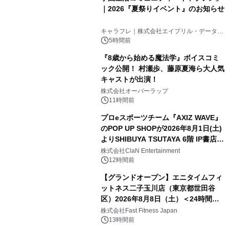
｜2026『夏祭りイベント』のお知らせ
キャラフレ｜株式会社エイプリル・データ・
デザインズ
5時間前
『8歳から始める魔法学』ボイスコミ
ック公開！ 村瀬歩、藤原夏海ら大人気
キャストが出演！
株式会社オーバーラップ
11時間前
プロeスポーツチーム『AXIZ WAVE』
のPOP UP SHOPが2026年8月1日(土)
よりSHIBUYA TSUTAYA 6階 IP書店で
開催決定！！
株式会社ClaN Entertainment
12時間前
【グランドオープン】エニタイムフィ
ットネス二子玉川店（東京都世田谷
区）2026年8月8日（土）＜24時間年
中無休のフィットネスジム＞
株式会社Fast Fitness Japan
13時間前