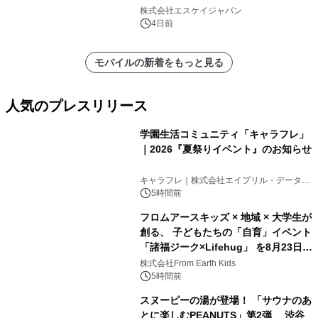
注販売開始
株式会社エスケイジャパン
4日前
モバイルの新着をもっと見る
人気のプレスリリース
学園生活コミュニティ「キャラフレ」
｜2026『夏祭りイベント』のお知らせ
1
キャラフレ｜株式会社エイプリル・データ・
デザインズ
5時間前
フロムアースキッズ × 地域 × 大学生が
創る、 子どもたちの「自育」イベント
「諸福ジーク×Lifehug」 を8月23日
2
(日)開催
株式会社From Earth Kids
5時間前
スヌーピーの湯が登場！ 「サウナのあ
とに楽しむPEANUTS」第2弾 渋谷