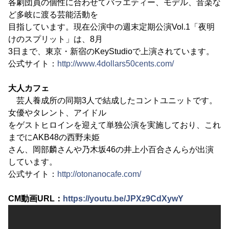
各劇団員の個性に合わせてバラエティー、モデル、音楽な
ど多岐に渡る芸能活動を
目指しています。現在公演中の週末定期公演Vol.1「夜明
けのスプリット」は、8月
3日まで、東京・新宿のKeyStudioで上演されています。
公式サイト：
http://www.4dollars50cents.com/
大人カフェ
芸人養成所の同期3人で結成したコントユニットです。
女優やタレント、アイドル
をゲストヒロインを迎えて単独公演を実施しており、これ
までにAKB48の西野未姫
さん、岡部麟さんや乃木坂46の井上小百合さんらが出演
しています。
公式サイト：
http://otonanocafe.com/
CM動画URL：
https://youtu.be/JPXz9CdXywY