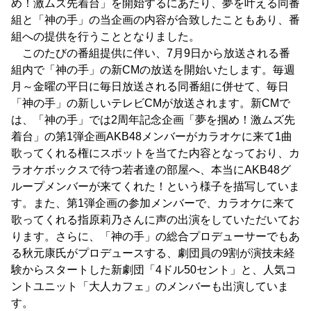
め！激ムズ先着台」を開始するにあたり、夢を叶える同番
組と「神の手」の当企画の内容が合致したこともあり、番
組への提供を行うこととなりました。
このたびの番組提供に伴い、7月9日から放送される番
組内で「神の手」の新CMの放送を開始いたします。毎週
月～金曜の平日に毎日放送される同番組に併せて、毎日
「神の手」の新しいテレビCMが放送されます。新CMで
は、「神の手」では2周年記念企画「夢を掴め！激ムズ先
着台」の第1弾企画AKB48メンバーがカラオケに来て1曲
歌ってくれる権にスポットを当てた内容となっており、カ
ラオケボックスで待つ若者達の部屋へ、本当にAKB48グ
ループメンバーが来てくれた！という様子を描写していま
す。また、第1弾企画の参加メンバーで、カラオケに来て
歌ってくれる指原莉乃さんに声の出演をしていただいてお
ります。さらに、「神の手」の総合プロデューサーでもあ
る秋元康氏がプロデュースする、劇団員の9割が演技未経
験からスタートした新劇団「4ドル50セント」と、人気コ
ントユニット「大人カフェ」のメンバーも出演していま
す。