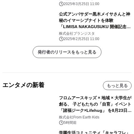
2025年3月25日 11:00
公式アンバサダー黒木メイサさんと神
秘のイマーシブナイトを体験
「LIMISA NAKAGUSUKU 開催記念レ
セプション」実施レポート
株式会社ブランジスタ
2025年2月25日 11:00
発行者のリリースをもっと見る
エンタメの新着
もっと見る
フロムアースキッズ × 地域 × 大学生が
創る、 子どもたちの「自育」イベント
「諸福ジーク×Lifehug」 を8月23日
(日)開催
株式会社From Earth Kids
5時間前
学園生活コミュニティ「キャラフレ」