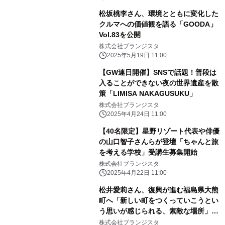
松坂桃李さん、環境とともに変化した
クルマへの価値観を語る「GOODA」
Vol.83を公開
株式会社ブランジスタ
2025年5月19日 11:00
【GW連日開催】SNSで話題！普段は
入ることができない夜の世界遺産を散
策「LIMISA NAKAGUSUKU」
株式会社ブランジスタ
2025年4月24日 11:00
【40名限定】星野リゾート代表や俳優
の山口智子さんらが登壇「ちゃんと旅
を考える学校」受講生募集開始
株式会社ブランジスタ
2025年4月22日 11:00
松井愛莉さん、復興が進む福島県大熊
町へ「新しい町をつくっていこうとい
う思いが感じられる、素敵な場所」
「月刊 旅色」4月号公開
株式会社ブランジスタ