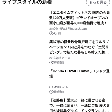
ライフスタイルの新着
もっと見る
【エニタイムフィットネス 国内の会員
数120万人突破】グランドオープンの
西小山店が世界6,000店舗目で達成！
株式会社Fast Fitness Japan
4分前
築37年の軽量鉄骨造戸建てをフルリノ
ベーション！内と外をつなぐ「土間リ
ビング」で新たな暮らしを叶えた施工
事例を株式会社アースが公開
株式会社アース
5時間前
「Honda CB250T HAWK」Tシャツ登
場
CAMSHOP.JP
6時間前
【淡路島】愛犬と一緒に過ごせる宿
で、一緒に泊まり、一緒にご飯 愛犬専
用の淡路島グルメ、ドッグランにミニ