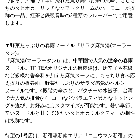
できる、店舗で丁寧に淹れた薫り高いお茶の風味、もちも
ちのタピオカ、リッチなソフトクリームのハーモニーが抜
群の一品。紅茶と鉄観音味の2種類のフレーバーでご用意
します。
▼野菜たっぷりの春雨ヌードル『サラダ麻辣湯(マーラー
タン)』
『麻辣湯(マーラータン)』は、中華圏で人気の激辛の春雨
ヌードル。TP TEAオリジナルの麻辣湯は、唐辛子や花椒
など多様な香辛料を加えた麻辣スープに、もっちり食べ応
え抜群の板春雨、野菜たっぷりのサラダ感覚のヘルシー・
ヌードルです。4段階の辛さと、パクチーや水餃子、台湾
で大人気の排骨(パーコー)などバラエティ豊かなトッピン
グを選び、お好みにカスタマイズが可能です。暑い季節、
辛いヌードルと甘くて冷たいタピオカミルクティーの相性
は抜群です。
待望の1号店は、新宿駅新南エリア『ニュウマン新宿』の