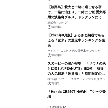
【淡路島】愛犬と一緒に過ごせる宿
で、一緒に泊まり、一緒にご飯 愛犬専
用の淡路島グルメ、ドッグランにミニ
2
プール グランピングとトレーラーハウ
株式会社ぷらど
スの2施設で
6時間前
【2026年8月版】ふるさと納税でもら
える『玄米』の還元率ランキングを発
表
3
とくさと-ふるさと納税還元率ランキング-
9時間前
スヌーピーの湯が登場！ 「サウナのあ
とに楽しむPEANUTS」第2弾 渋谷
の人気銭湯「改良湯」と期間限定のコ
4
ラボレーション サウナイキタイコラ
株式会社ソニー・クリエイティブプロダクツ
ボグッズも発売決定！
2日前
「Honda CB250T HAWK」Tシャツ登
場
5
CAMSHOP.JP