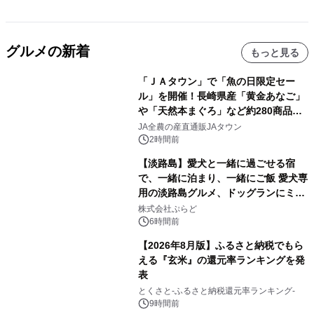
グルメの新着
もっと見る
「ＪＡタウン」で「魚の日限定セー
ル」を開催！長崎県産「黄金あなご」
や「天然本まぐろ」など約280商品を
販売！～毎月１０日の定例企画～
JA全農の産直通販JAタウン
2時間前
【淡路島】愛犬と一緒に過ごせる宿
で、一緒に泊まり、一緒にご飯 愛犬専
用の淡路島グルメ、ドッグランにミニ
プール グランピングとトレーラーハウ
株式会社ぷらど
スの2施設で
6時間前
【2026年8月版】ふるさと納税でもら
える『玄米』の還元率ランキングを発
表
とくさと-ふるさと納税還元率ランキング-
9時間前