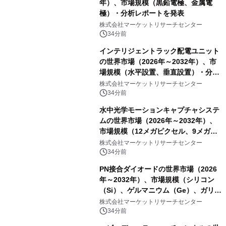
年）、市場規模（黒鉛電極、金属電
極）・分析レポートを発表
株式会社マーケットリサーチセンター
34分前
インテリジェントラック配電ユニット
の世界市場（2026年～2032年）、市
場規模（水平設置、垂直設置）・分析
レポートを発表
株式会社マーケットリサーチセンター
34分前
水中光学モーションキャプチャシステ
ムの世界市場（2026年～2032年）、
市場規模（12メガピクセル、9メガピ
クセル、4メガピクセル、2メガピクセ
株式会社マーケットリサーチセンター
ル、その他）・分析レポートを発表
34分前
PN接合ダイオードの世界市場（2026
年～2032年）、市場規模（シリコン
（Si）、ゲルマニウム（Ge）、ガリウ
ムヒ素（GaAs）、炭化ケイ素
株式会社マーケットリサーチセンター
（SiC）、窒化ガリウム（GaN））・
34分前
分析レポートを発表