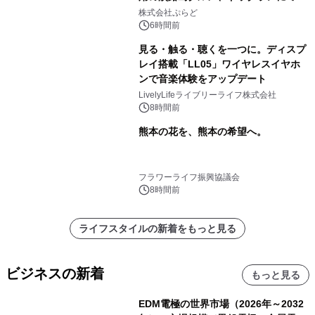
プール グランピングとトレーラーハウ
株式会社ぷらど
スの2施設で
6時間前
見る・触る・聴くを一つに。ディスプ
レイ搭載「LL05」ワイヤレスイヤホ
ンで音楽体験をアップデート
LivelyLifeライブリーライフ株式会社
8時間前
熊本の花を、熊本の希望へ。
フラワーライフ振興協議会
8時間前
ライフスタイルの新着をもっと見る
ビジネスの新着
もっと見る
EDM電極の世界市場（2026年～2032