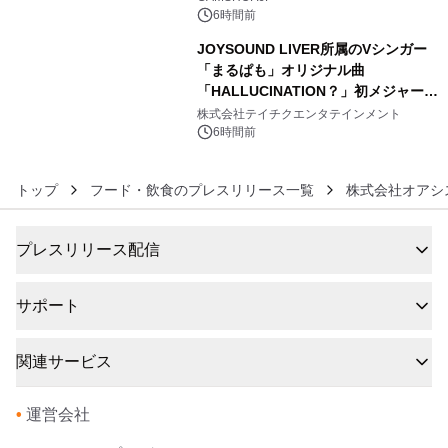
6時間前
JOYSOUND LIVER所属のVシンガー
「まるぱも」オリジナル曲
「HALLUCINATION？」初メジャー配
6
信リリース決定！
株式会社テイチクエンタテインメント
6時間前
トップ
フード・飲食のプレスリリース一覧
株式会社オアシ
プレスリリース配信
サポート
関連サービス
•
運営会社