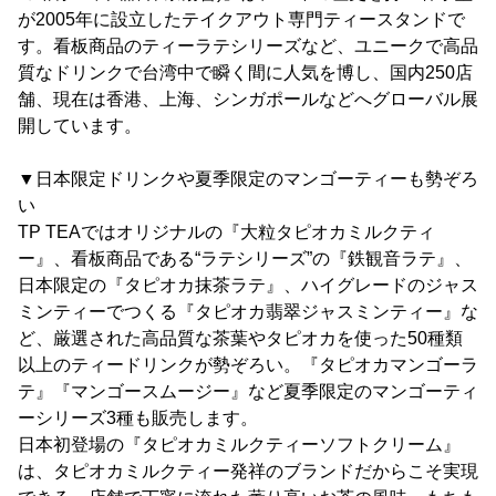
が2005年に設立したテイクアウト専門ティースタンドで
す。看板商品のティーラテシリーズなど、ユニークで高品
質なドリンクで台湾中で瞬く間に人気を博し、国内250店
舗、現在は香港、上海、シンガポールなどへグローバル展
開しています。
▼日本限定ドリンクや夏季限定のマンゴーティーも勢ぞろ
い
TP TEAではオリジナルの『大粒タピオカミルクティ
ー』、看板商品である“ラテシリーズ”の『鉄観音ラテ』、
日本限定の『タピオカ抹茶ラテ』、ハイグレードのジャス
ミンティーでつくる『タピオカ翡翠ジャスミンティー』な
ど、厳選された高品質な茶葉やタピオカを使った50種類
以上のティードリンクが勢ぞろい。『タピオカマンゴーラ
テ』『マンゴースムージー』など夏季限定のマンゴーティ
ーシリーズ3種も販売します。
日本初登場の『タピオカミルクティーソフトクリーム』
は、タピオカミルクティー発祥のブランドだからこそ実現