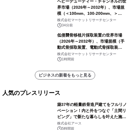
ヘビーデューティー・チャンネルの世
界市場（2026年～2032年）、市場規
模（＜100mm、100-200mm、＞
200mm）・分析レポートを発表
株式会社マーケットリサーチセンター
34分前
低侵襲骨移植片採取装置の世界市場
（2026年～2032年）、市場規模（手
動式骨採取装置、電動式骨採取装
置）・分析レポートを発表
株式会社マーケットリサーチセンター
1時間前
ビジネスの新着をもっと見る
人気のプレスリリース
築37年の軽量鉄骨造戸建てをフルリノ
ベーション！内と外をつなぐ「土間リ
ビング」で新たな暮らしを叶えた施工
1
事例を株式会社アースが公開
株式会社アース
5時間前