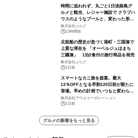
時間に追われず、丸ごと1日淡路島グ
ルメと観光、レジャー施設で クラブハ
ウスのようなプールと、変わった形の
サウナも 「THE BOXY AWAJI」のお
株式会社ぷらど
得な素泊まり連泊プランで
23時間前
北前船の歴史が息づく港町・三国湊で
上質な滞在を 「オーベルジュほまち
三國湊」 1泊2食付の旅行商品を発売
株式会社ぷらど
1日前
スマートなカニ旅を提案。最大
13％OFFとなる早割120日前が新たに
登場。早めの計画でいつもと変わらぬ
大人の冬旅を。ー夕日ヶ浦温泉「佳松
株式会社アウルコーポレーション
苑 別邸ふうか」ー
1日前
グルメの新着をもっと見る