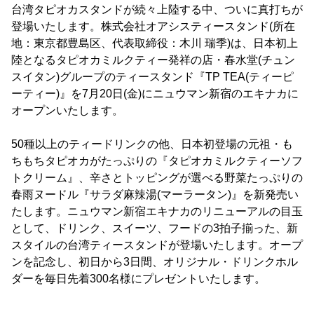
台湾タピオカスタンドが続々上陸する中、ついに真打ちが
登場いたします。株式会社オアシスティースタンド(所在
地：東京都豊島区、代表取締役：木川 瑞季)は、日本初上
陸となるタピオカミルクティー発祥の店・春水堂(チュン
スイタン)グループのティースタンド『TP TEA(ティーピ
ーティー)』を7月20日(金)にニュウマン新宿のエキナカに
オープンいたします。
50種以上のティードリンクの他、日本初登場の元祖・も
ちもちタピオカがたっぷりの『タピオカミルクティーソフ
トクリーム』、辛さとトッピングが選べる野菜たっぷりの
春雨ヌードル『サラダ麻辣湯(マーラータン)』を新発売い
たします。ニュウマン新宿エキナカのリニューアルの目玉
として、ドリンク、スイーツ、フードの3拍子揃った、新
スタイルの台湾ティースタンドが登場いたします。オープ
ンを記念し、初日から3日間、オリジナル・ドリンクホル
ダーを毎日先着300名様にプレゼントいたします。