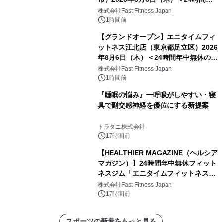
中無休のフィットネスジム＞
株式会社Fast Fitness Japan
1時間前
【グランドオープン】エニタイムフィ
ットネス江北店（東京都足立区）2026
年8月6日（木）＜24時間年中無休のフ
ィットネスジム＞
株式会社Fast Fitness Japan
1時間前
『睡眠の悩み』━呼吸がしやすい・寝
具で副交感神経を優位にする新提案
トラタニ株式会社
17時間前
【HEALTHIER MAGAZINE（ヘルシア
マガジン）】24時間年中無休フィット
ネスジム「エニタイムフィットネス」
のウェブマガジン更新中！ ＜世界
株式会社Fast Fitness Japan
6,000店舗目は、東京・西小山に。エ
17時間前
ニタイムフィットネスの「これから」
を聞きました。＞
スポーツの新着をもっと見る