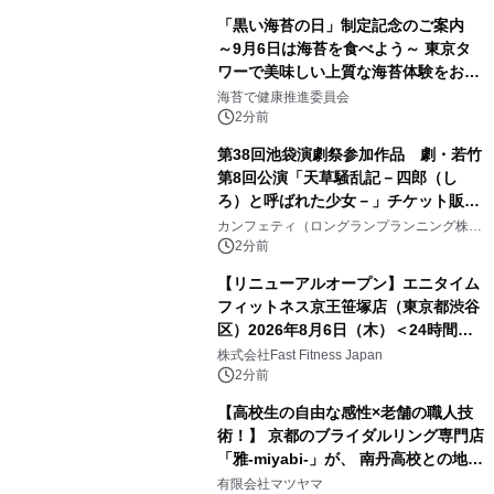
「黒い海苔の日」制定記念のご案内
～9月6日は海苔を食べよう～ 東京タ
ワーで美味しい上質な海苔体験をお届
けします！
海苔で健康推進委員会
2分前
第38回池袋演劇祭参加作品 劇・若竹
第8回公演「天草騒乱記－四郎（し
ろ）と呼ばれた少女－」チケット販売
開始
カンフェティ（ロングランプランニング株式
会社）
2分前
【リニューアルオープン】エニタイム
フィットネス京王笹塚店（東京都渋谷
区）2026年8月6日（木）＜24時間年
中無休のフィットネスジム＞
株式会社Fast Fitness Japan
2分前
【高校生の自由な感性×老舗の職人技
術！】 京都のブライダルリング専門店
「雅-miyabi-」が、 南丹高校との地域
共創から生まれた 特別な結婚指輪・婚
有限会社マツヤマ