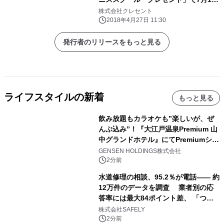
から導入
株式会社クレセント
2018年4月27日 11:30
発行者のリリースをもっと見る
ライフスタイルの新着
もっと見る
飲み放題もカラオケも”楽しいが、ぜ
んぶ込み”！『大江戸温泉Premium 山
中グランドホテル』にてPremiumシリ
ーズ初のオールインクルーシブ導入
GENSEN HOLDINGS株式会社
2分前
水道修理の相談、95.2％が電話―― 約
12万件のデータを調査 業者別の応
答率には最大84ポイント差、 「つな
がりやすさ」も選定基準に
株式会社SAFELY
2分前