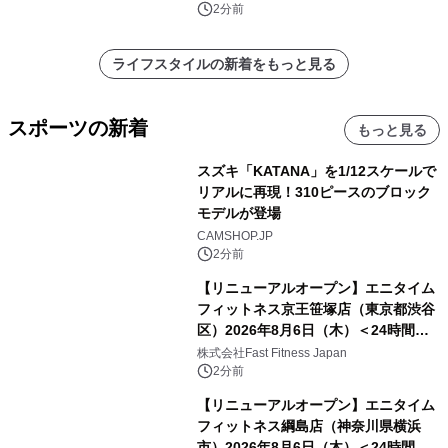
約指輪「幾重 -ikue-」「宮美 -
2分前
miyabi-」を 令和8年8月8日に新発
売！
ライフスタイルの新着をもっと見る
スポーツの新着
もっと見る
スズキ「KATANA」を1/12スケールで
リアルに再現！310ピースのブロック
モデルが登場
CAMSHOP.JP
2分前
【リニューアルオープン】エニタイム
フィットネス京王笹塚店（東京都渋谷
区）2026年8月6日（木）＜24時間年
中無休のフィットネスジム＞
株式会社Fast Fitness Japan
2分前
【リニューアルオープン】エニタイム
フィットネス綱島店（神奈川県横浜
市）2026年8月6日（木）＜24時間年