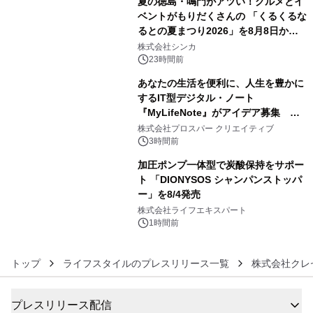
夏の徳島・鳴門がアツい！グルメとイ
ベントがもりだくさんの 「くるくるな
るとの夏まつり2026」を8月8日から9
4
日間開催 ～夏限定メニューや大抽選
株式会社シンカ
会、大学芋スティックの振る舞いも～
23時間前
あなたの生活を便利に、人生を豊かに
するIT型デジタル・ノート
『MyLifeNote』がアイデア募集 優
5
秀賞100名に1年間無償試用
株式会社プロスパー クリエイティブ
3時間前
加圧ポンプ一体型で炭酸保持をサポー
ト 「DIONYSOS シャンパンストッパ
ー」を8/4発売
6
株式会社ライフエキスパート
1時間前
トップ
ライフスタイルのプレスリリース一覧
株式会社クレ
プレスリリース配信