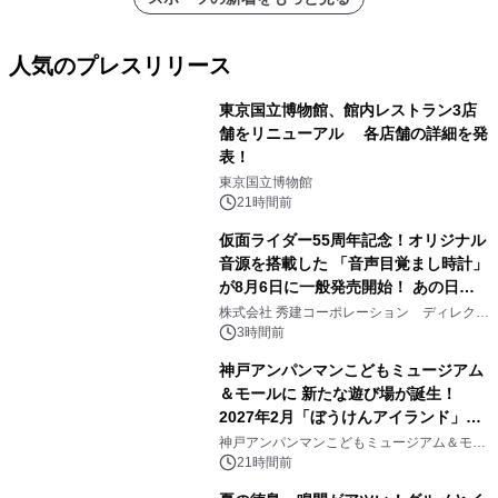
人気のプレスリリース
東京国立博物館、館内レストラン3店
舗をリニューアル 各店舗の詳細を発
表！
1
東京国立博物館
21時間前
仮面ライダー55周年記念！オリジナル
音源を搭載した 「音声目覚まし時計」
が8月6日に一般発売開始！ あの日の
2
大興奮が今甦る
株式会社 秀建コーポレーション ディレクト
アートギャラリー
3時間前
神戸アンパンマンこどもミュージアム
＆モールに 新たな遊び場が誕生！
2027年2月「ぼうけんアイランド」が
3
オープン
神戸アンパンマンこどもミュージアム＆モー
ル
21時間前