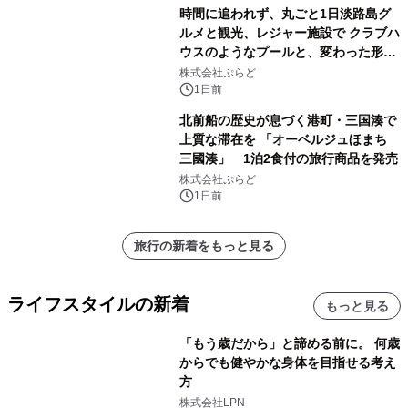
時間に追われず、丸ごと1日淡路島グ
ルメと観光、レジャー施設で クラブハ
ウスのようなプールと、変わった形の
サウナも 「THE BOXY AWAJI」のお
株式会社ぷらど
得な素泊まり連泊プランで
1日前
北前船の歴史が息づく港町・三国湊で
上質な滞在を 「オーベルジュほまち
三國湊」 1泊2食付の旅行商品を発売
株式会社ぷらど
1日前
旅行の新着をもっと見る
ライフスタイルの新着
もっと見る
「もう歳だから」と諦める前に。 何歳
からでも健やかな身体を目指せる考え
方
株式会社LPN