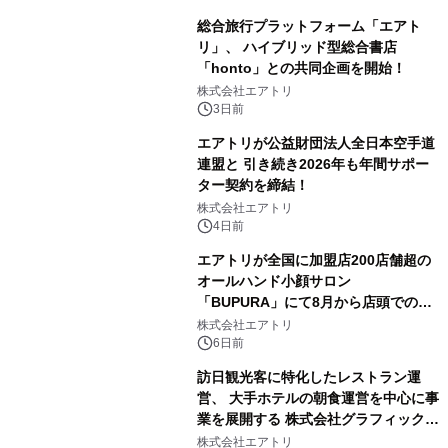
総合旅行プラットフォーム「エアト
リ」、 ハイブリッド型総合書店
「honto」との共同企画を開始！
株式会社エアトリ
3日前
エアトリが公益財団法人全日本空手道
連盟と 引き続き2026年も年間サポー
ター契約を締結！
株式会社エアトリ
4日前
エアトリが全国に加盟店200店舗超の
オールハンド小顔サロン
「BUPURA」にて8月から店頭でのプ
レゼント企画を開始！
株式会社エアトリ
6日前
訪日観光客に特化したレストラン運
営、 大手ホテルの朝食運営を中心に事
業を展開する 株式会社グラフィックホ
ールディングスと資本業務提携
株式会社エアトリ