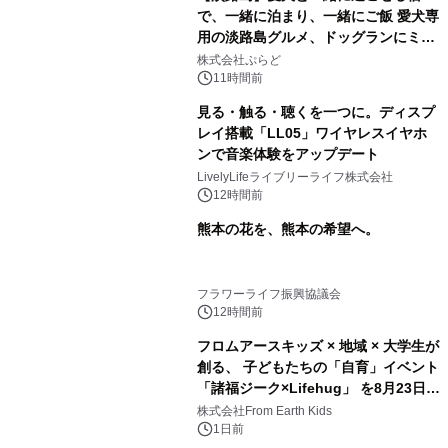
で、一緒に泊まり、一緒にご飯 愛犬専
用の淡路島グルメ、ドッグランにミニ
プール グランピングとトレーラーハウ
株式会社ぷらど
スの2施設で
11時間前
見る・触る・聴くを一つに。ディスプ
レイ搭載「LL05」ワイヤレスイヤホ
ンで音楽体験をアップデート
LivelyLifeライブリーライフ株式会社
12時間前
熊本の花を、熊本の希望へ。
フラワーライフ振興協議会
12時間前
フロムアースキッズ × 地域 × 大学生が
創る、 子どもたちの「自育」イベント
「諸福ジーク×Lifehug」 を8月23日
(日)開催
株式会社From Earth Kids
1日前