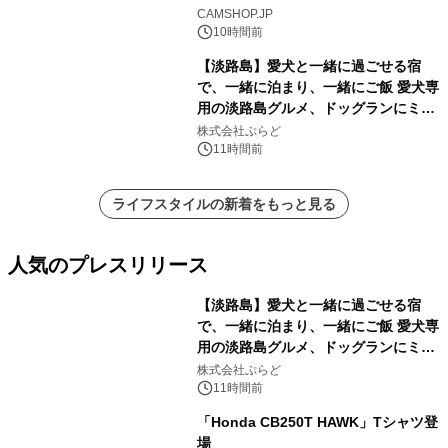
CAMSHOP.JP
10時間前
【淡路島】愛犬と一緒に過ごせる宿
で、一緒に泊まり、一緒にご飯 愛犬専
用の淡路島グルメ、ドッグランにミニ
プール グランピングとトレーラーハウ
株式会社ぷらど
スの2施設で
11時間前
ライフスタイルの新着をもっと見る
人気のプレスリリース
【淡路島】愛犬と一緒に過ごせる宿
で、一緒に泊まり、一緒にご飯 愛犬専
用の淡路島グルメ、ドッグランにミニ
1
プール グランピングとトレーラーハウ
株式会社ぷらど
スの2施設で
11時間前
「Honda CB250T HAWK」Tシャツ登
場