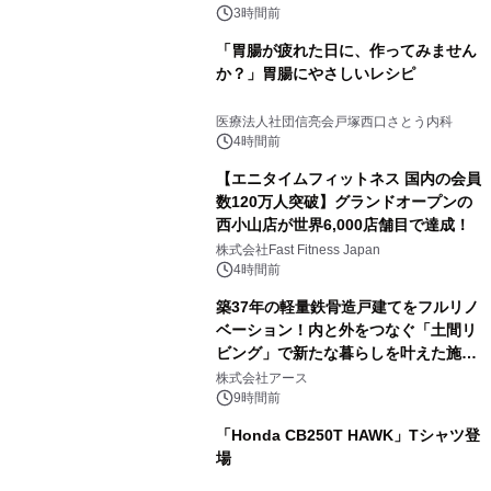
3時間前
「胃腸が疲れた日に、作ってみません
か？」胃腸にやさしいレシピ
医療法人社団信亮会戸塚西口さとう内科
4時間前
【エニタイムフィットネス 国内の会員
数120万人突破】グランドオープンの
西小山店が世界6,000店舗目で達成！
株式会社Fast Fitness Japan
4時間前
築37年の軽量鉄骨造戸建てをフルリノ
ベーション！内と外をつなぐ「土間リ
ビング」で新たな暮らしを叶えた施工
事例を株式会社アースが公開
株式会社アース
9時間前
「Honda CB250T HAWK」Tシャツ登
場