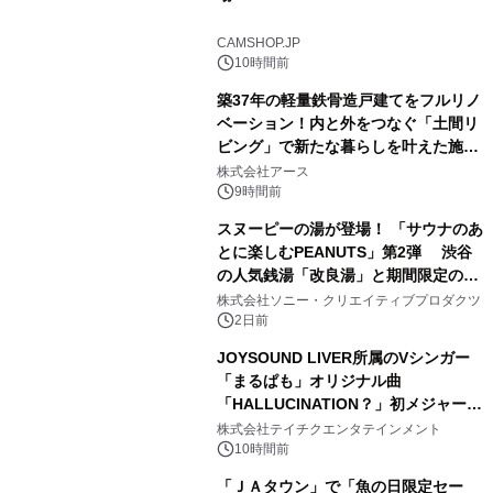
2
CAMSHOP.JP
10時間前
築37年の軽量鉄骨造戸建てをフルリノ
ベーション！内と外をつなぐ「土間リ
ビング」で新たな暮らしを叶えた施工
3
事例を株式会社アースが公開
株式会社アース
9時間前
スヌーピーの湯が登場！ 「サウナのあ
とに楽しむPEANUTS」第2弾 渋谷
の人気銭湯「改良湯」と期間限定のコ
4
ラボレーション サウナイキタイコラ
株式会社ソニー・クリエイティブプロダクツ
ボグッズも発売決定！
2日前
JOYSOUND LIVER所属のVシンガー
「まるぱも」オリジナル曲
「HALLUCINATION？」初メジャー配
5
信リリース決定！
株式会社テイチクエンタテインメント
10時間前
「ＪＡタウン」で「魚の日限定セー