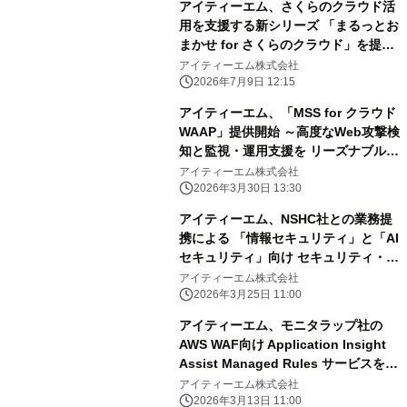
アイティーエム、さくらのクラウド活
用を支援する新シリーズ 「まるっとお
まかせ for さくらのクラウド」を提供
開始
アイティーエム株式会社
2026年7月9日 12:15
アイティーエム、「MSS for クラウド
WAAP」提供開始 ～高度なWeb攻撃検
知と監視・運用支援を リーズナブルな
価格で提供～
アイティーエム株式会社
2026年3月30日 13:30
アイティーエム、NSHC社との業務提
携による 「情報セキュリティ」と「AI
セキュリティ」向け セキュリティ・ト
レーニング・サービスを提供開始
アイティーエム株式会社
2026年3月25日 11:00
アイティーエム、モニタラップ社の
AWS WAF向け Application Insight
Assist Managed Rules サービスを提
供開始
アイティーエム株式会社
2026年3月13日 11:00