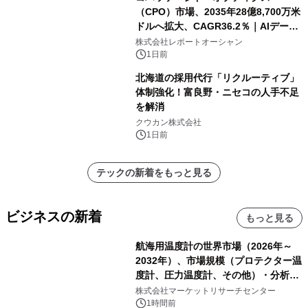
（CPO）市場、2035年28億8,700万米
ドルへ拡大、CAGR36.2％｜AIデータ
センター・高速光通信需要が成長を加
株式会社レポートオーシャン
速
1日前
北海道の採用代行「リクルーティブ」
体制強化！富良野・ニセコの人手不足
を解消
クウカン株式会社
1日前
テックの新着をもっと見る
ビジネスの新着
もっと見る
航海用温度計の世界市場（2026年～
2032年）、市場規模（プロテクター温
度計、圧力温度計、その他）・分析レ
ポートを発表
株式会社マーケットリサーチセンター
1時間前