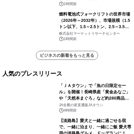
1時間前
燃料電池式フォークリフトの世界市場
（2026年～2032年）、市場規模（1.5
トン以下、1.5～2.5トン、2.5～3.5ト
ン、3.5～5.0トン、その他）・分析レ
株式会社マーケットリサーチセンター
ポートを発表
1時間前
ビジネスの新着をもっと見る
人気のプレスリリース
「ＪＡタウン」で「魚の日限定セー
ル」を開催！長崎県産「黄金あなご」
や「天然本まぐろ」など約280商品を
1
販売！～毎月１０日の定例企画～
JA全農の産直通販JAタウン
4時間前
【淡路島】愛犬と一緒に過ごせる宿
で、一緒に泊まり、一緒にご飯 愛犬専
用の淡路島グルメ、ドッグランにミニ