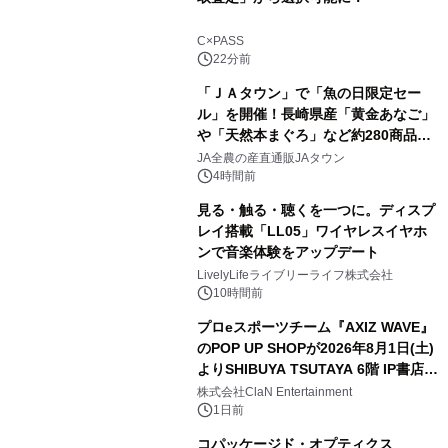
C×PASS
22分前
「ＪＡタウン」で「魚の日限定セー
ル」を開催！長崎県産「黄金あなご」
や「天然本まぐろ」など約280商品を
販売！～毎月１０日の定例企画～
JA全農の産直通販JAタウン
4時間前
見る・触る・聴くを一つに。ディスプ
レイ搭載「LL05」ワイヤレスイヤホ
ンで音楽体験をアップデート
LivelyLifeライブリーライフ株式会社
10時間前
プロeスポーツチーム『AXIZ WAVE』
のPOP UP SHOPが2026年8月1日(土)
よりSHIBUYA TSUTAYA 6階 IP書店で
開催決定！！
株式会社ClaN Entertainment
1日前
コパッケージド・オプティクス