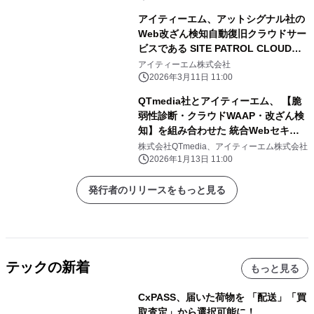
アイティーエム、アットシグナル社の
Web改ざん検知自動復旧クラウドサー
ビスである SITE PATROL CLOUDを
提供開始
アイティーエム株式会社
2026年3月11日 11:00
QTmedia社とアイティーエム、 【脆
弱性診断・クラウドWAAP・改ざん検
知】を組み合わせた 統合Webセキュ
リティソリューションを提供開始
株式会社QTmedia、アイティーエム株式会社
2026年1月13日 11:00
発行者のリリースをもっと見る
テックの新着
もっと見る
CxPASS、届いた荷物を 「配送」「買
取査定」から選択可能に！