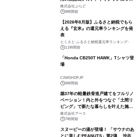
2
プール グランピングとトレーラーハウ
株式会社ぷらど
スの2施設で
9時間前
【2026年8月版】ふるさと納税でもら
える『玄米』の還元率ランキングを発
表
3
とくさと-ふるさと納税還元率ランキング-
11時間前
「Honda CB250T HAWK」Tシャツ登
場
4
CAMSHOP.JP
8時間前
築37年の軽量鉄骨造戸建てをフルリノ
ベーション！内と外をつなぐ「土間リ
ビング」で新たな暮らしを叶えた施工
5
事例を株式会社アースが公開
株式会社アース
7時間前
スヌーピーの湯が登場！ 「サウナのあ
とに楽しむPEANUTS」第2弾 渋谷