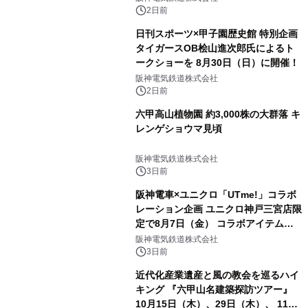
2日前
日刊スポーツ×甲子園歴史館 特別企画
タイガースOB桧山進次郎氏によるト
ークショーを 8月30日（日）に開催！
阪神電気鉄道株式会社
2日前
六甲高山植物園 約3,000株の大群落 キ
レンゲショウマ見頃
阪神電気鉄道株式会社
3日前
阪神電車×ユニクロ「UTme!」コラボ
レーション企画 ユニクロ神戸三宮店限
定で8月7日（金） コラボアイテムが
発売決定！
阪神電気鉄道株式会社
3日前
近代化産業遺産と風の教会を巡るハイ
キング 『六甲山名建築探訪ツアー』
10月15日（木）、29日（木）、 11月