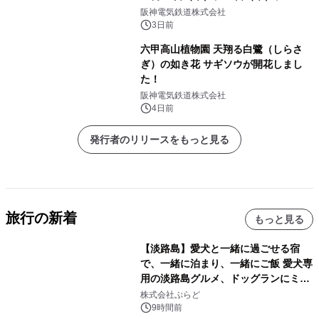
5日（木）、12日（木）に開催！
阪神電気鉄道株式会社
3日前
六甲高山植物園 天翔る白鷺（しらさ
ぎ）の如き花 サギソウが開花しまし
た！
阪神電気鉄道株式会社
4日前
発行者のリリースをもっと見る
旅行の新着
もっと見る
【淡路島】愛犬と一緒に過ごせる宿
で、一緒に泊まり、一緒にご飯 愛犬専
用の淡路島グルメ、ドッグランにミニ
プール グランピングとトレーラーハウ
株式会社ぷらど
スの2施設で
9時間前