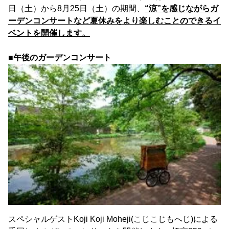
日（土）から8月25日（土）の期間、
“涼”を感じながらガ
ーデンコンサートなど夏休みをより楽しむことのできるイ
ベントを開催します。
■午後のガーデンコンサート
スペシャルゲストKoji Koji Moheji(こじこじもへじ)による