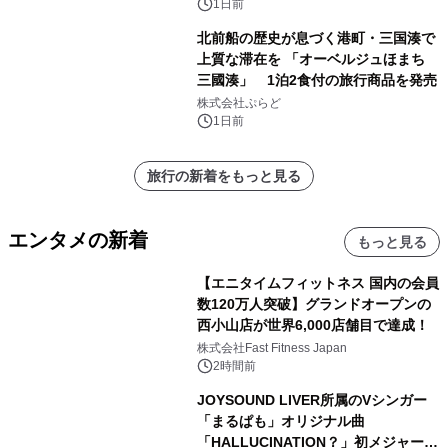
得な素泊まり連泊プランで
1日前
北前船の歴史が息づく港町・三国湊で
上質な滞在を 「オーベルジュほまち
三國湊」 1泊2食付の旅行商品を発売
株式会社ぷらど
1日前
旅行の新着をもっと見る
エンタメの新着
もっと見る
【エニタイムフィットネス 国内の会員
数120万人突破】グランドオープンの
西小山店が世界6,000店舗目で達成！
株式会社Fast Fitness Japan
2時間前
JOYSOUND LIVER所属のVシンガー
「まるぱも」オリジナル曲
「HALLUCINATION？」初メジャー配