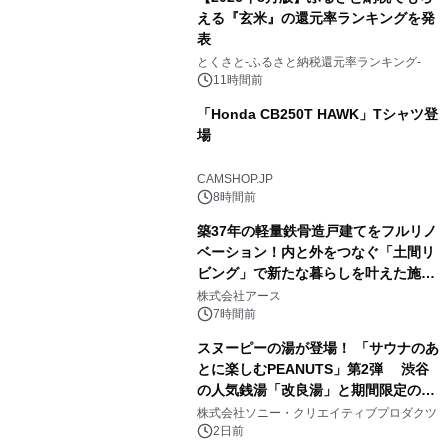
える『玄米』の還元率ランキングを発
表
3
とくさと-ふるさと納税還元率ランキング-
11時間前
「Honda CB250T HAWK」Tシャツ登
場
4
CAMSHOP.JP
8時間前
築37年の軽量鉄骨造戸建てをフルリノ
ベーション！内と外をつなぐ「土間リ
ビング」で新たな暮らしを叶えた施工
5
事例を株式会社アースが公開
株式会社アース
7時間前
スヌーピーの湯が登場！ 「サウナのあ
とに楽しむPEANUTS」第2弾 渋谷
の人気銭湯「改良湯」と期間限定のコ
6
ラボレーション サウナイキタイコラ
株式会社ソニー・クリエイティブプロダクツ
ボグッズも発売決定！
2日前