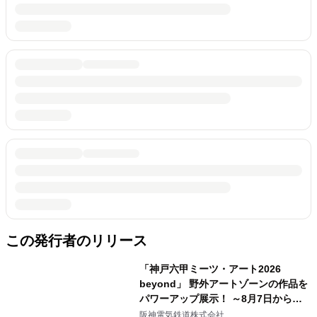
この発行者のリリース
「神戸六甲ミーツ・アート2026
beyond」 野外アートゾーンの作品を
パワーアップ展示！ ～8月7日からは
直前割パスポートを販売～
阪神電気鉄道株式会社