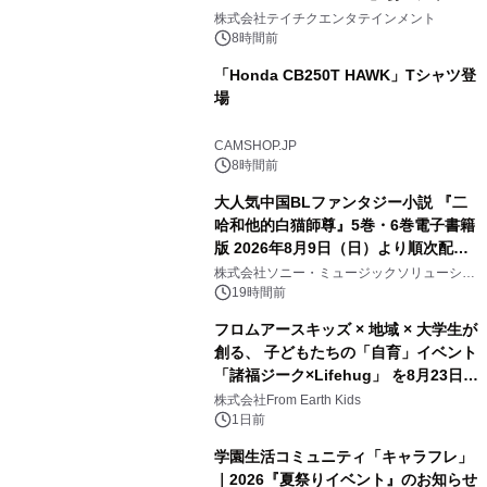
信リリース決定！
株式会社テイチクエンタテインメント
8時間前
「Honda CB250T HAWK」Tシャツ登
場
CAMSHOP.JP
8時間前
大人気中国BLファンタジー小説 『二
哈和他的白猫師尊』5巻・6巻電子書籍
版 2026年8月9日（日）より順次配信
開始
株式会社ソニー・ミュージックソリューショ
ンズ
19時間前
フロムアースキッズ × 地域 × 大学生が
創る、 子どもたちの「自育」イベント
「諸福ジーク×Lifehug」 を8月23日
(日)開催
株式会社From Earth Kids
1日前
学園生活コミュニティ「キャラフレ」
｜2026『夏祭りイベント』のお知らせ