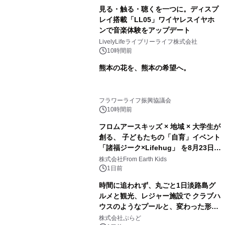
見る・触る・聴くを一つに。ディスプ
レイ搭載「LL05」ワイヤレスイヤホ
ンで音楽体験をアップデート
LivelyLifeライブリーライフ株式会社
10時間前
熊本の花を、熊本の希望へ。
フラワーライフ振興協議会
10時間前
フロムアースキッズ × 地域 × 大学生が
創る、 子どもたちの「自育」イベント
「諸福ジーク×Lifehug」 を8月23日
(日)開催
株式会社From Earth Kids
1日前
時間に追われず、丸ごと1日淡路島グ
ルメと観光、レジャー施設で クラブハ
ウスのようなプールと、変わった形の
サウナも 「THE BOXY AWAJI」のお
株式会社ぷらど