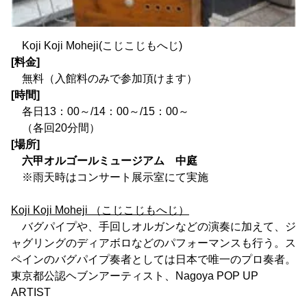
Koji Koji Moheji(こじこじもへじ)
[料金]
無料（入館料のみで参加頂けます）
[時間]
各日13：00～/14：00～/15：00～
（各回20分間）
[場所]
六甲オルゴールミュージアム 中庭
※雨天時はコンサート展示室にて実施
Koji Koji Moheji （こじこじもへじ）
バグパイプや、手回しオルガンなどの演奏に加えて、ジ
ャグリングのディアボロなどのパフォーマンスも行う。ス
ペインのバグパイプ奏者としては日本で唯一のプロ奏者。
東京都公認ヘブンアーティスト、Nagoya POP UP
ARTIST