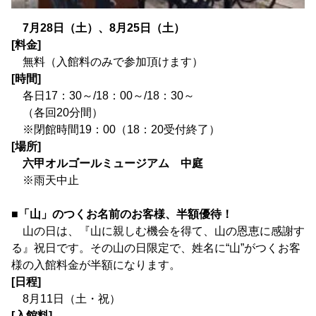
7月28日（土）、8月25日（土）
[料金]
無料（入館料のみで参加頂けます）
[時間]
各日17：30～/18：00～/18：30～
（各回20分間）
※閉館時間19：00（18：20受付終了）
[場所]
六甲オルゴールミュージアム 中庭
※雨天中止
■「山」のつくお名前のお客様、半額優待！
山の日は、『山に親しむ機会を得て、山の恩恵に感謝す
る』祝日です。その山の日限定で、姓名に“山”がつくお客
様の入館料金が半額になります。
[日程]
8月11日（土・祝）
[入館料]