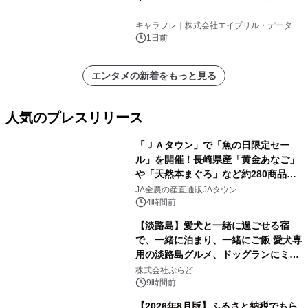
キャラフレ｜株式会社エイプリル・データ・
デザインズ
1日前
エンタメの新着をもっと見る
人気のプレスリリース
「ＪＡタウン」で「魚の日限定セー
ル」を開催！長崎県産「黄金あなご」
や「天然本まぐろ」など約280商品を
1
販売！～毎月１０日の定例企画～
JA全農の産直通販JAタウン
4時間前
【淡路島】愛犬と一緒に過ごせる宿
で、一緒に泊まり、一緒にご飯 愛犬専
用の淡路島グルメ、ドッグランにミニ
2
プール グランピングとトレーラーハウ
株式会社ぷらど
スの2施設で
9時間前
【2026年8月版】ふるさと納税でもら