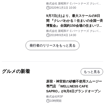
株式会社 新昭和ＦＣパートナーズ クレバリ
ーホームＦＣ本部
2020年1月1日 10:00
9月7日(土)より、最大スケールの8日
間 『クレバわかる！住まいの全国一斉
博覧会』 全国約150会場の住まいづく
り現場で同時開催！
株式会社 新昭和ＦＣパートナーズ クレバリ
ーホームＦＣ本部
2019年9月4日 14:00
発行者のリリースをもっと見る
グルメの新着
もっと見る
原宿・神宮前の砂糖不使用スムージー
専門店 「WELLNESS CAFE
SAPRO」が8月8日グランドオープン
株式会社RSF
10時間前