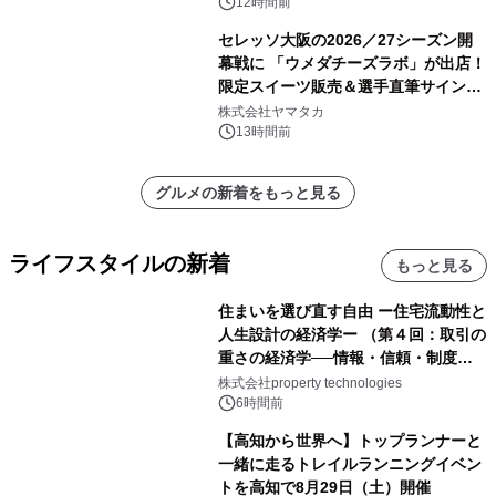
12時間前
セレッソ大阪の2026／27シーズン開
幕戦に 「ウメダチーズラボ」が出店！
限定スイーツ販売＆選手直筆サイング
ッズが当たる抽選会を 8月8日に開催
株式会社ヤマタカ
13時間前
グルメの新着をもっと見る
ライフスタイルの新着
もっと見る
住まいを選び直す自由 ー住宅流動性と
人生設計の経済学ー （第４回：取引の
重さの経済学──情報・信頼・制度を
PropTechはどう組み替えるか）｜
株式会社property technologies
PropTech-Lab
6時間前
【高知から世界へ】トップランナーと
一緒に走るトレイルランニングイベン
トを高知で8月29日（土）開催