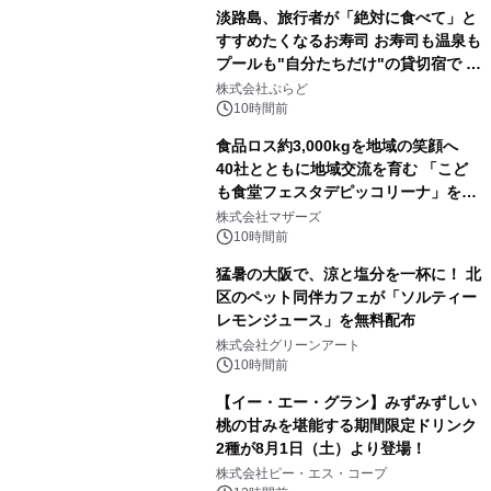
淡路島、旅行者が「絶対に食べて」と
すすめたくなるお寿司 お寿司も温泉も
プールも"自分たちだけ"の貸切宿で 1
日1組限定「岩屋温泉 絵島別庭 海と
株式会社ぷらど
森」の握り寿司プラン
10時間前
食品ロス約3,000kgを地域の笑顔へ
40社とともに地域交流を育む 「こど
も食堂フェスタデピッコリーナ」を9
月5日(土)開催
株式会社マザーズ
10時間前
猛暑の大阪で、涼と塩分を一杯に！ 北
区のペット同伴カフェが「ソルティー
レモンジュース」を無料配布
株式会社グリーンアート
10時間前
【イー・エー・グラン】みずみずしい
桃の甘みを堪能する期間限定ドリンク
2種が8月1日（土）より登場！
株式会社ピー・エス・コープ