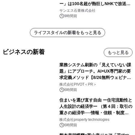
ー」は100名超が熱狂しNHKで放送さ
れました。
サンエス石膏株式会社
9時間前
ライフスタイルの新着をもっと見る
ビジネスの新着
もっと見る
業務システム刷新の「見えていない課
題」にアプローチ。AI×UX専門家の要
求定義メソッド【8/26無料ウェビナ
ー】株式会社PIVOT
株式会社PIVOT＜PR＞
6時間前
住まいを選び直す自由 ー住宅流動性と
人生設計の経済学ー （第４回：取引の
重さの経済学──情報・信頼・制度を
PropTechはどう組み替えるか）｜
株式会社property technologies
PropTech-Lab
6時間前