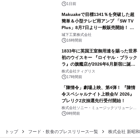
1日前
Makuakeで目標1341％を突破した超
簡単＆小型テレビ用アンプ 「SW TV
Plus」8月7日より一般販売開始！ ケ
4
ーブル1本つなぐだけ、テレビの音が
城下工業株式会社
ぐっと豊かに
16時間前
1833年に英国王室御用達を賜った世界
初のウイスキー 『ロイヤル・ブラック
ラ』の旗艦店が2026年6月新宿に誕
5
生 バカルディ ジャパンと連携した
株式会社ティグリス
没入型バー「BAR Arca」
17時間前
「陳情令」劇場上映、第4弾！ 『陳情
令スペシャルナイト上映会Ⅳ 2026』
プレリク2次抽選先行受付開始！
6
株式会社ソニー・ミュージックソリューショ
ンズ
9時間前
トップ
フード・飲食のプレスリリース一覧
株式会社 新昭