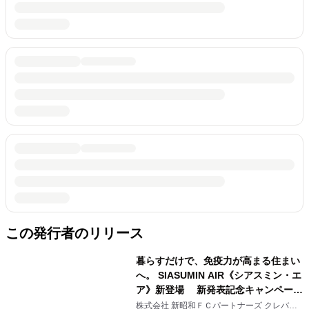
この発行者のリリース
暮らすだけで、免疫力が高まる住まい
へ。 SIASUMIN AIR《シアスミン・エ
ア》新登場 新発表記念キャンペーン
開催〔全国先着200棟〕
株式会社 新昭和ＦＣパートナーズ クレバリ