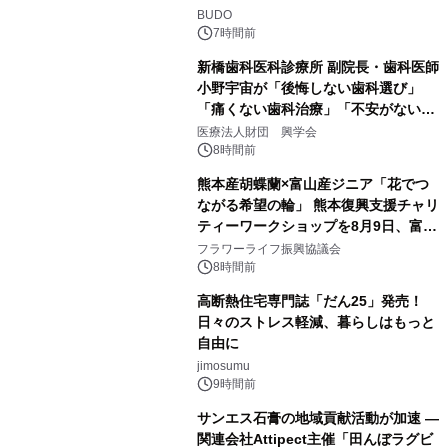
BUDO
7時間前
新橋歯科医科診療所 副院長・歯科医師
小野宇宙が「後悔しない歯科選び」
「痛くない歯科治療」「不安がない治
療計画」をテーマに専門監修
医療法人財団 興学会
8時間前
熊本産胡蝶蘭×富山産ジニア「花でつ
ながる希望の輪」 熊本復興支援チャリ
ティーワークショップを8月9日、富
山・射水で開催
フラワーライフ振興協議会
8時間前
高断熱住宅専門誌「だん25」発売！
日々のストレス軽減、暮らしはもっと
自由に
jimosumu
9時間前
サンエス石膏の地域貢献活動が加速 ―
関連会社Attipect主催「田んぼラグビ