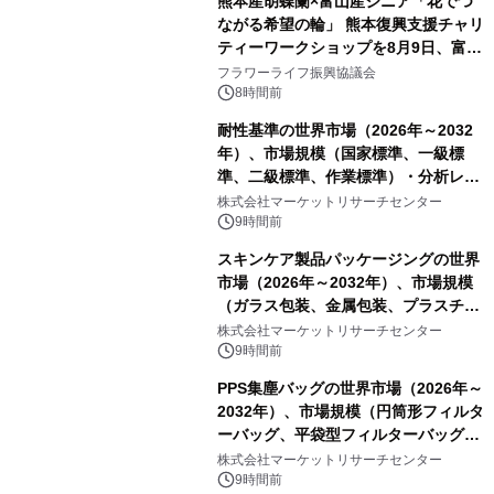
熊本産胡蝶蘭×富山産ジニア「花でつ
ながる希望の輪」 熊本復興支援チャリ
ティーワークショップを8月9日、富
山・射水で開催
フラワーライフ振興協議会
8時間前
耐性基準の世界市場（2026年～2032
年）、市場規模（国家標準、一級標
準、二級標準、作業標準）・分析レポ
ートを発表
株式会社マーケットリサーチセンター
9時間前
スキンケア製品パッケージングの世界
市場（2026年～2032年）、市場規模
（ガラス包装、金属包装、プラスチッ
ク包装、その他）・分析レポートを発
株式会社マーケットリサーチセンター
表
9時間前
PPS集塵バッグの世界市場（2026年～
2032年）、市場規模（円筒形フィルタ
ーバッグ、平袋型フィルターバッグ、
プリーツフィルターバッグ、その
株式会社マーケットリサーチセンター
他）・分析レポートを発表
9時間前