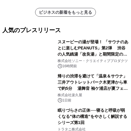
ビジネスの新着をもっと見る
人気のプレスリリース
スヌーピーの湯が登場！ 「サウナのあ
とに楽しむPEANUTS」第2弾 渋谷
の人気銭湯「改良湯」と期間限定のコ
1
ラボレーション サウナイキタイコラ
株式会社ソニー・クリエイティブプロダクツ
ボグッズも発売決定！
16時間前
帰りの渋滞を避けて「温泉＆サウナ」
三井アウトレットパーク木更津から車
で約5分 湯舞音 袖ケ浦店が夏フェア
2
メニューを提供
株式会社楽久屋
1日前
眠りづらさの正体──寝ると呼吸が弱
くなる"体の構造"をやさしく解説する
シリーズ第1回
3
トラタニ株式会社