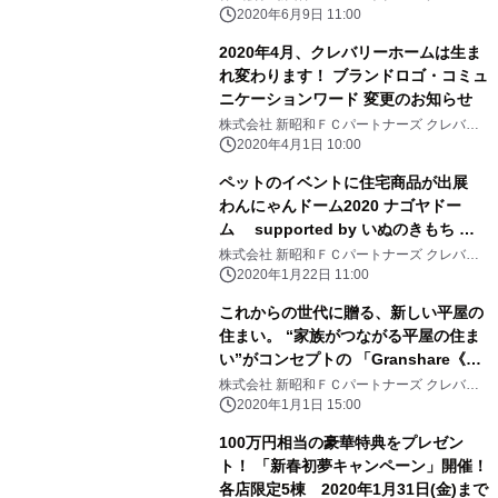
ーホームＦＣ本部
2020年6月9日 11:00
2020年4月、クレバリーホームは生ま
れ変わります！ ブランドロゴ・コミュ
ニケーションワード 変更のお知らせ
株式会社 新昭和ＦＣパートナーズ クレバリ
ーホームＦＣ本部
2020年4月1日 10:00
ペットのイベントに住宅商品が出展
わんにゃんドーム2020 ナゴヤドー
ム supported by いぬのきもち ね
このきもち ペット共生住宅
株式会社 新昭和ＦＣパートナーズ クレバリ
ーホームＦＣ本部
「inumo(イヌモ)」出展！ 開催期
2020年1月22日 11:00
間：1月25日(土)・26日(日)
これからの世代に贈る、新しい平屋の
住まい。 “家族がつながる平屋の住ま
い”がコンセプトの 「Granshare《グ
ランシェア》」誕生！
株式会社 新昭和ＦＣパートナーズ クレバリ
ーホームＦＣ本部
2020年1月1日 15:00
100万円相当の豪華特典をプレゼン
ト！ 「新春初夢キャンペーン」開催！
各店限定5棟 2020年1月31日(金)まで