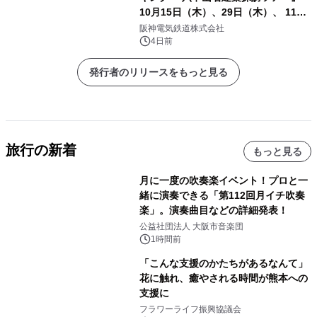
10月15日（木）、29日（木）、 11月
5日（木）、12日（木）に開催！
阪神電気鉄道株式会社
4日前
発行者のリリースをもっと見る
旅行の新着
もっと見る
月に一度の吹奏楽イベント！プロと一
緒に演奏できる「第112回月イチ吹奏
楽」。演奏曲目などの詳細発表！
公益社団法人 大阪市音楽団
1時間前
「こんな支援のかたちがあるなんて」
花に触れ、癒やされる時間が熊本への
支援に
フラワーライフ振興協議会