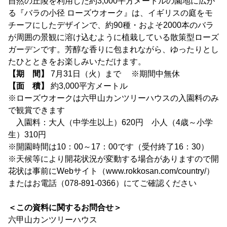
自然の丘陵を利用した約3,000平方メートルの園地に広が
る『バラの小径 ローズウオーク』は、イギリスの庭をモ
チーフにしたデザインで、約90種・およそ2000本のバラ
が周囲の景観に溶け込むように植栽している散策型ローズ
ガーデンです。芳醇な香りに包まれながら、ゆったりとし
たひとときをお楽しみいただけます。
【期 間】
7月31日（火）まで ※期間中無休
【面 積】
約3,000平方メートル
※ローズウオークは六甲山カンツリーハウスの入園料のみ
で観賞できます
入園料：大人（中学生以上）620円 小人（4歳～小学
生）310円
※開園時間は10：00～17：00です（受付終了16：30）
※天候等により開花状況が変動する場合がありますので開
花状は事前にWebサイト（www.rokkosan.com/country/）
またはお電話（078-891-0366）にてご確認ください
＜この資料に関するお問合せ＞
六甲山カンツリーハウス