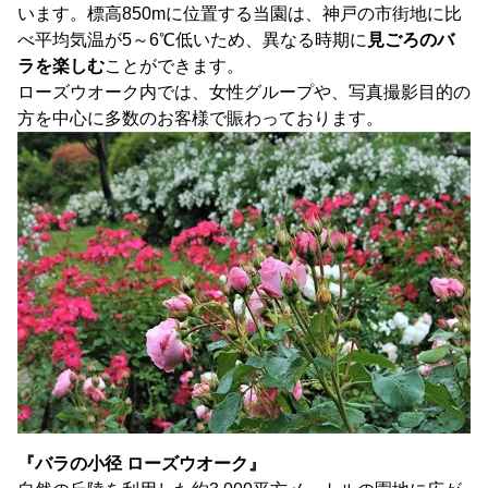
います。標高850mに位置する当園は、神戸の市街地に比
べ平均気温が5～6℃低いため、異なる時期に
見ごろのバ
ラを楽しむ
ことができます。
ローズウオーク内では、女性グループや、写真撮影目的の
方を中心に多数のお客様で賑わっております。
『バラの小径 ローズウオーク』