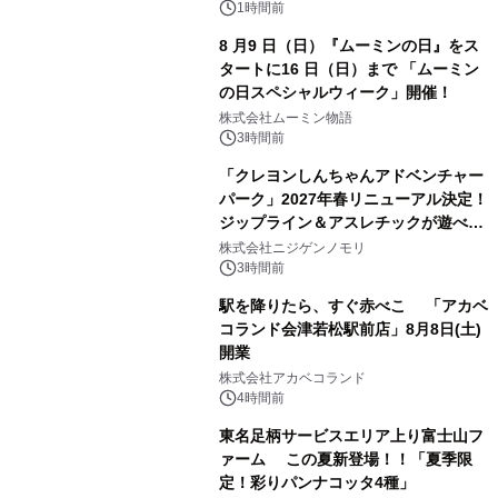
1時間前
8 月9 日（日）『ムーミンの日』をス
タートに16 日（日）まで 「ムーミン
の日スペシャルウィーク」開催！
株式会社ムーミン物語
3時間前
「クレヨンしんちゃんアドベンチャー
パーク」2027年春リニューアル決定！
ジップライン＆アスレチックが遊べる
のは今年が最後！ 「ラスト！ドキがム
株式会社ニジゲンノモリ
ネムネ～大作戦！」始動
3時間前
駅を降りたら、すぐ赤べこ 「アカベ
コランド会津若松駅前店」8月8日(土)
開業
株式会社アカベコランド
4時間前
東名足柄サービスエリア上り富士山フ
ァーム この夏新登場！！「夏季限
定！彩りパンナコッタ4種」