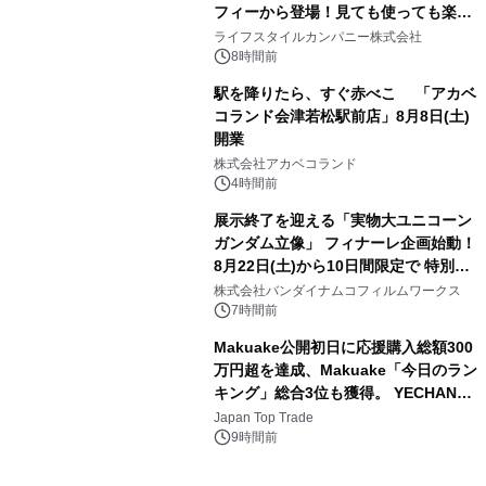
フィーから登場！見ても使っても楽し
3
い、ポップでキュートなコレクショ
ライフスタイルカンパニー株式会社
ン。
8時間前
駅を降りたら、すぐ赤べこ 「アカベ
コランド会津若松駅前店」8月8日(土)
開業
4
株式会社アカベコランド
4時間前
展示終了を迎える「実物大ユニコーン
ガンダム立像」 フィナーレ企画始動！
8月22日(土)から10日間限定で 特別映
5
像『UNICORN GUNDAM Statue ―
株式会社バンダイナムコフィルムワークス
BEYOND POSSIBILITY ―』を上映！
7時間前
Makuake公開初日に応援購入総額300
万円超を達成、Makuake「今日のラン
キング」総合3位も獲得。 YECHAN音
6
浴シンギングボウル第2弾の大型サイ
Japan Top Trade
ズ（XL・2XL・3XL）を先行販売中
9時間前