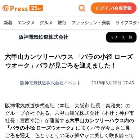
ログイン/会員登録
新着
エンタメ
グルメ
旅行
ファッション・美容
ライフスタ
阪神電気鉄道株式会社
リリース一覧
六甲山カンツリーハウス 「バラの小径 ローズ
ウオーク」バラが見ごろを迎えました！
阪神電気鉄道株式会社
イベント
2018年6月26日 17:45
阪神電気鉄道株式会社（本社：大阪市 社長：秦雅夫）の
グループ会社である、六甲山観光株式会社（本社：神戸市
社長：宮西幸治）が運営する
六甲山カンツリーハウス
内の
『バラの小径 ローズウオーク』
に咲くバラが今まさに
見
ごろを迎え
、色とりどりの花が鮮やかに美しく咲き誇って