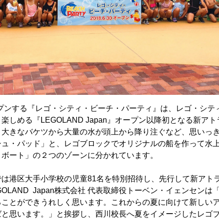
オープンする『レゴ・シティ・ビーチ・パーティ』は、レゴ・シ
楽しめる『LEGOLAND Japan』オープン以降初となる新ア
、大きなバケツから大量の水が頭上から降り注ぐなど、思いっ
シュ・パッド」と、レゴブロックでオリジナルの船を作って水
・ボート」の２つのゾーンに分かれています。
では港区大手小学校の児童81名を特別招待し、先行して新アト
OLAND Japan株式会社 代表取締役トーベン・イェンセン
ることができうれしく思います。これからの夏に向けて新しい
ばと思います。」と挨拶し、西川校長へ夏をイメージしたレゴ