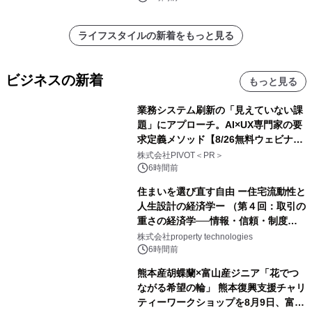
ライフスタイルの新着をもっと見る
ビジネスの新着
もっと見る
業務システム刷新の「見えていない課
題」にアプローチ。AI×UX専門家の要
求定義メソッド【8/26無料ウェビナ
ー】株式会社PIVOT
株式会社PIVOT＜PR＞
6時間前
住まいを選び直す自由 ー住宅流動性と
人生設計の経済学ー （第４回：取引の
重さの経済学──情報・信頼・制度を
PropTechはどう組み替えるか）｜
株式会社property technologies
PropTech-Lab
6時間前
熊本産胡蝶蘭×富山産ジニア「花でつ
ながる希望の輪」 熊本復興支援チャリ
ティーワークショップを8月9日、富