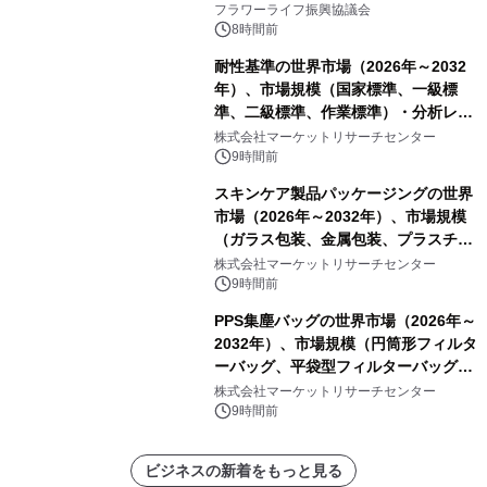
山・射水で開催
フラワーライフ振興協議会
8時間前
耐性基準の世界市場（2026年～2032
年）、市場規模（国家標準、一級標
準、二級標準、作業標準）・分析レポ
ートを発表
株式会社マーケットリサーチセンター
9時間前
スキンケア製品パッケージングの世界
市場（2026年～2032年）、市場規模
（ガラス包装、金属包装、プラスチッ
ク包装、その他）・分析レポートを発
株式会社マーケットリサーチセンター
表
9時間前
PPS集塵バッグの世界市場（2026年～
2032年）、市場規模（円筒形フィルタ
ーバッグ、平袋型フィルターバッグ、
プリーツフィルターバッグ、その
株式会社マーケットリサーチセンター
他）・分析レポートを発表
9時間前
ビジネスの新着をもっと見る