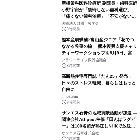
新橋歯科医科診療所 副院長・歯科医師
小野宇宙が「後悔しない歯科選び」
「痛くない歯科治療」「不安がない治
療計画」をテーマに専門監修
医療法人財団 興学会
8時間前
熊本産胡蝶蘭×富山産ジニア「花でつ
ながる希望の輪」 熊本復興支援チャリ
ティーワークショップを8月9日、富
山・射水で開催
フラワーライフ振興協議会
8時間前
高断熱住宅専門誌「だん25」発売！
日々のストレス軽減、暮らしはもっと
自由に
jimosumu
9時間前
サンエス石膏の地域貢献活動が加速 ―
関連会社Attipect主催「田んぼラグビ
ー」は100名超が熱狂しNHKで放送さ
れました。
サンエス石膏株式会社
9時間前