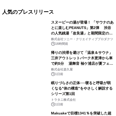
人気のプレスリリース
スヌーピーの湯が登場！ 「サウナのあ
とに楽しむPEANUTS」第2弾 渋谷
の人気銭湯「改良湯」と期間限定のコ
1
ラボレーション サウナイキタイコラ
株式会社ソニー・クリエイティブプロダクツ
ボグッズも発売決定！
16時間前
帰りの渋滞を避けて「温泉＆サウナ」
三井アウトレットパーク木更津から車
で約5分 湯舞音 袖ケ浦店が夏フェア
2
メニューを提供
株式会社楽久屋
1日前
眠りづらさの正体──寝ると呼吸が弱
くなる"体の構造"をやさしく解説する
シリーズ第1回
3
トラタニ株式会社
1日前
Makuakeで目標1341％を突破した超