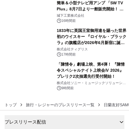
簡単＆小型テレビ用アンプ 「SW TV
Plus」8月7日より一般販売開始！ ケ
4
ーブル1本つなぐだけ、テレビの音が
城下工業株式会社
ぐっと豊かに
16時間前
1833年に英国王室御用達を賜った世界
初のウイスキー 『ロイヤル・ブラック
ラ』の旗艦店が2026年6月新宿に誕
5
生 バカルディ ジャパンと連携した
株式会社ティグリス
没入型バー「BAR Arca」
17時間前
「陳情令」劇場上映、第4弾！ 『陳情
令スペシャルナイト上映会Ⅳ 2026』
プレリク2次抽選先行受付開始！
6
株式会社ソニー・ミュージックソリューショ
ンズ
9時間前
トップ
旅行・レジャーのプレスリリース一覧
日蘭友好SAM
プレスリリース配信