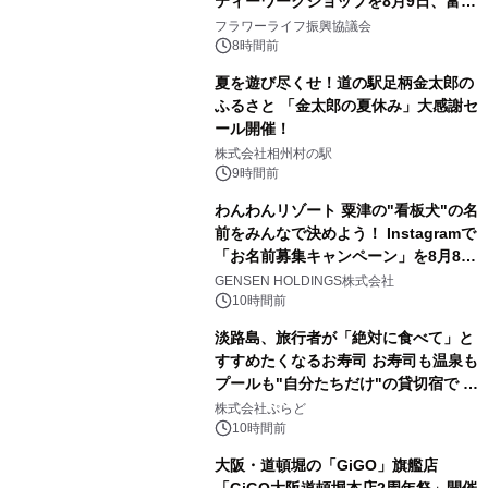
ティーワークショップを8月9日、富
山・射水で開催
フラワーライフ振興協議会
8時間前
夏を遊び尽くせ！道の駅足柄金太郎の
ふるさと 「金太郎の夏休み」大感謝セ
ール開催！
株式会社相州村の駅
9時間前
わんわんリゾート 粟津の"看板犬"の名
前をみんなで決めよう！ Instagramで
「お名前募集キャンペーン」を8月8日
(土)より開催
GENSEN HOLDINGS株式会社
10時間前
淡路島、旅行者が「絶対に食べて」と
すすめたくなるお寿司 お寿司も温泉も
プールも"自分たちだけ"の貸切宿で 1
日1組限定「岩屋温泉 絵島別庭 海と
株式会社ぷらど
森」の握り寿司プラン
10時間前
大阪・道頓堀の「GiGO」旗艦店