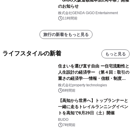
「GiGO大阪道頓堀本店2周年祭」開催
のお知らせ
株式会社GENDA GiGO Entertainment
11時間前
旅行の新着をもっと見る
ライフスタイルの新着
もっと見る
住まいを選び直す自由 ー住宅流動性と
人生設計の経済学ー （第４回：取引の
重さの経済学──情報・信頼・制度を
PropTechはどう組み替えるか）｜
株式会社property technologies
PropTech-Lab
6時間前
【高知から世界へ】トップランナーと
一緒に走るトレイルランニングイベン
トを高知で8月29日（土）開催
BUDO
7時間前