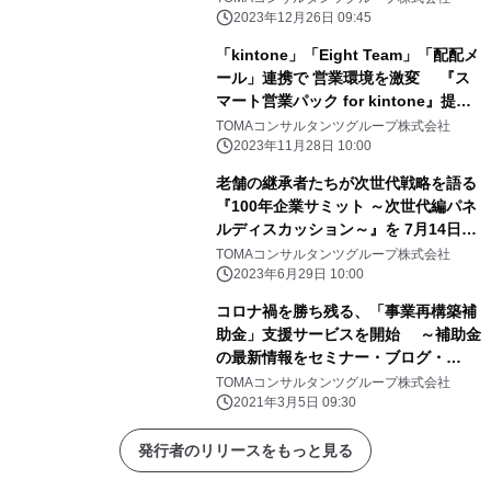
12/25(月)より開始
2023年12月26日 09:45
「kintone」「Eight Team」「配配メ
ール」連携で 営業環境を激変 『ス
マート営業パック for kintone』提供
開始 ～SFA・CRM・MAツールの機
TOMAコンサルタンツグループ株式会社
能をワンストップで実現～
2023年11月28日 10:00
老舗の継承者たちが次世代戦略を語る
『100年企業サミット ～次世代編パネ
ルディスカッション～』を 7月14日に
オンライン・参加費無料で開催
TOMAコンサルタンツグループ株式会社
2023年6月29日 10:00
コロナ禍を勝ち残る、「事業再構築補
助金」支援サービスを開始 ～補助金
の最新情報をセミナー・ブログ・
YouTubeで発信～
TOMAコンサルタンツグループ株式会社
2021年3月5日 09:30
発行者のリリースをもっと見る