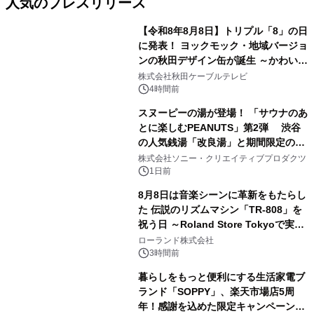
人気のプレスリリース
【令和8年8月8日】トリプル「8」の日
に発表！ ヨックモック・地域バージョ
ンの秋田デザイン缶が誕生 ～かわいい
1
秋田犬の子犬と秋田の四季と名所を巡
株式会社秋田ケーブルテレビ
るパッケージ～ 9月1日(火)秋田県内で
4時間前
販売開始
スヌーピーの湯が登場！ 「サウナのあ
とに楽しむPEANUTS」第2弾 渋谷
の人気銭湯「改良湯」と期間限定のコ
2
ラボレーション サウナイキタイコラ
株式会社ソニー・クリエイティブプロダクツ
ボグッズも発売決定！
1日前
8月8日は音楽シーンに革新をもたらし
た 伝説のリズムマシン「TR-808」を
祝う日 ～Roland Store Tokyoで実機
3
を展示しての 記念キャンペーンを開
ローランド株式会社
催 英国ラジオ「NTS」の 特別プログ
3時間前
ラムや、「TR-808」を愛する伝説的
暮らしをもっと便利にする生活家電ブ
アーティストを フィーチャーしたアニ
ランド「SOPPY」、楽天市場店5周
メーションを公開～
年！感謝を込めた限定キャンペーンを