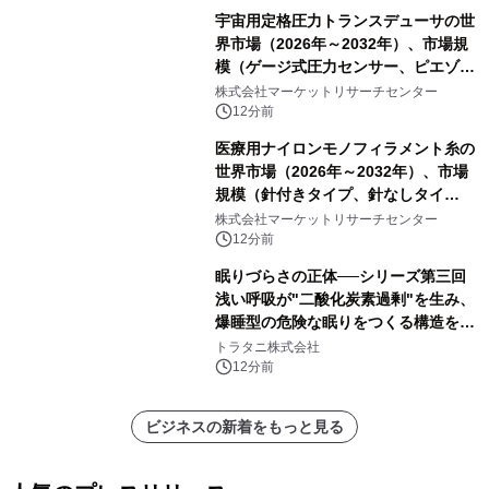
宇宙用定格圧力トランスデューサの世
界市場（2026年～2032年）、市場規
模（ゲージ式圧力センサー、ピエゾ抵
抗式圧力センサー、航空宇宙用差圧ト
株式会社マーケットリサーチセンター
ランスデューサ、その他）・分析レポ
12分前
ートを発表
医療用ナイロンモノフィラメント糸の
世界市場（2026年～2032年）、市場
規模（針付きタイプ、針なしタイ
プ）・分析レポートを発表
株式会社マーケットリサーチセンター
12分前
眠りづらさの正体──シリーズ第三回
浅い呼吸が"二酸化炭素過剰"を生み、
爆睡型の危険な眠りをつくる構造を解
説
トラタニ株式会社
12分前
ビジネスの新着をもっと見る