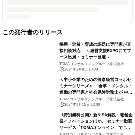
この発行者のリリース
採用・定着・育成の課題に専門家が直
接相談対応 ～経営支援EXPOにてブ
ース出展・セミナー登壇～
TOMAコンサルタンツグループ株式会社
2024年2月8日 13:00
＜中小企業のための健康経営コラボセ
ミナーシリーズ＞ 食事・メンタル・
運動の専門家と社会保険労務士が 中小
企業こそ取り組むべき健康経営を徹底
TOMAコンサルタンツグループ株式会社
解説
2024年1月15日 13:00
《特別無料公開》新NISA解説・老舗企
業イノベーションほか、 セミナー動画
サービス「TOMAオンライン」で “フ
リー視聴拡大キャンペーン”が
TOMAコンサルタンツグループ株式会社