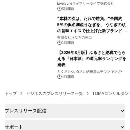
4
8月10日より開催
LivelyLifeライブリーライフ株式会社
3時間前
“素材の次は、たれで勝負。”全国約
5％の浜名湖産うなぎを、 うなぎの頭
の旨味エキスで仕上げた新ブランド
5
「井口の誉」誕生
有限会社うなぎの井口
1時間前
【2026年8月版】ふるさと納税でもら
える『日本酒』の還元率ランキングを
発表
6
とくさと-ふるさと納税還元率ランキング-
4時間前
トップ
ビジネスのプレスリリース一覧
TOMAコンサルタ
プレスリリース配信
サポート