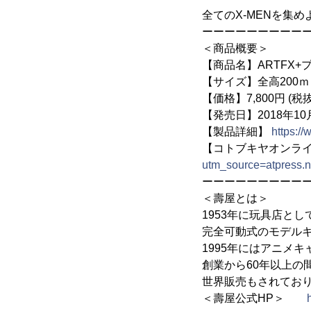
全てのX-MENを集め
ーーーーーーーーー
＜商品概要＞
【商品名】ARTFX+
【サイズ】全高200ｍ
【価格】7,800円 (税抜
【発売日】2018年10
【製品詳細】
https:/
【コトブキヤオンラ
utm_source=atpress.
ーーーーーーーーー
＜壽屋とは＞
1953年に玩具店と
完全可動式のモデル
1995年にはアニメ
創業から60年以上の
世界販売もされてお
＜壽屋公式HP＞