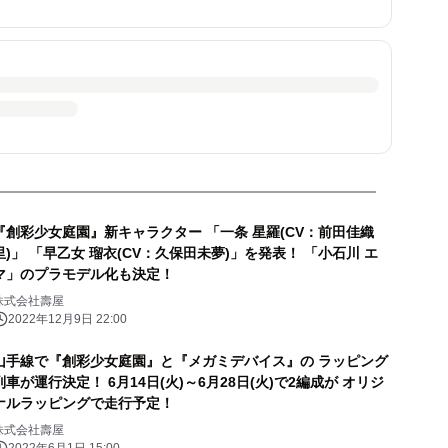
『創彩少女庭園』新キャラクター 「一条 星羅(CV：前田佳織
里)」 「早乙女 瑠衣(CV：久保田未夢)」を発表！ 「小石川 エ
マ」のプラモデル化も決定！
株式会社壽屋
2022年12月9日 22:00
山手線で『創彩少女庭園』と『メガミデバイス』の ラッピング
列車が運行決定！ 6月14日(火)～6月28日(火)で2編成が オリジ
ナルラッピングで走行予定！
株式会社壽屋
2022年6月1日 15:00