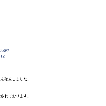
3656/?
612
置を確立しました。
愛されております。