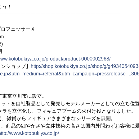
よう！
ーーーーーーーーーーーーーーーーーーーーーーーーー
プロフェッサーＸ
ｍ
)
月
/www.kotobukiya.co.jp/product/product-0000002968/
インショップ】
http://shop.kotobukiya.co.jp/shop/g/g493405409
ne.jp&utm_medium=referral&utm_campaign=pressrelease_180
ーーーーーーーーーーーーーーーーーーーーーーーーー
して東京立川市に設立。
キットを自社製品として発売しモデルメーカーとしての立ち位
キャラを立体化し、フィギュアブームの火付け役となりました。
間、雑貨からフィギュアさまざまなシリーズを展開。
り、商品の細やかさや立体技術の高さは国内外問わずお客様に
http://www.kotobukiya.co.jp/