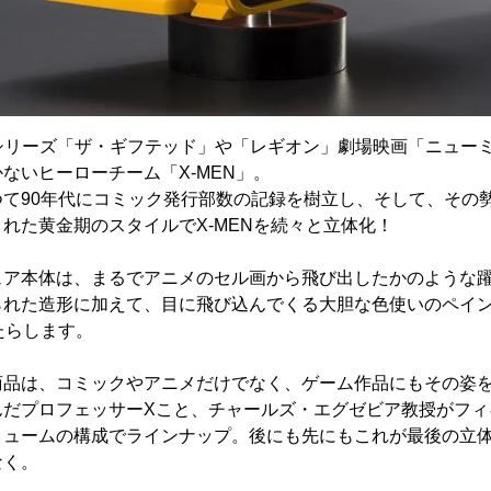
シリーズ「ザ・ギフテッド」や「レギオン」劇場映画「ニュー
ないヒーローチーム「X-MEN」。
つて90年代にコミック発行部数の記録を樹立し、そして、その
れた黄金期のスタイルでX-MENを続々と立体化！
ュア本体は、まるでアニメのセル画から飛び出したかのような
られた造形に加えて、目に飛び込んでくる大胆な色使いのペイ
たらします。
商品は、コミックやアニメだけでなく、ゲーム作品にもその姿
んだプロフェッサーXこと、チャールズ・エグゼビア教授がフィ
ュームの構成でラインナップ。後にも先にもこれが最後の立体
なく。