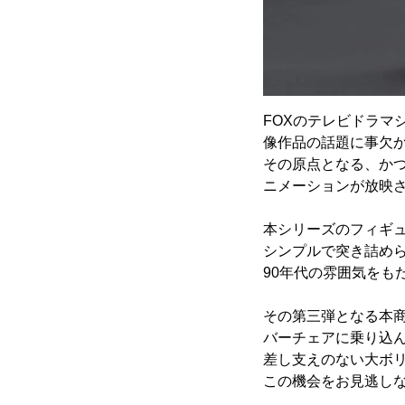
FOXのテレビドラマ
像作品の話題に事欠か
その原点となる、か
ニメーションが放映さ
本シリーズのフィギ
シンプルで突き詰め
90年代の雰囲気をも
その第三弾となる本
バーチェアに乗り込
差し支えのない大ボリ
この機会をお見逃し