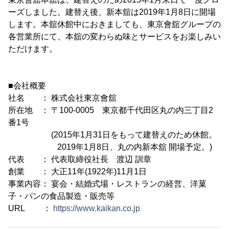
ーズしました。建替え後、新本舘は2019年1月8日に開場
します。本舘休館中におきましても、東京會舘グループの
各営業所にて、本舘の変わらぬ味とサービスをお楽しみい
ただけます。
■会社概要
社名 ： 株式会社東京會舘
所在地 ： 〒100-0005 東京都千代田区丸の内三丁目2
番1号
(2015年1月31日をもって建替えのため休館。
2019年1月8日、丸の内新本舘 開場予定。)
代表 ： 代表取締役社長 渡辺 訓章
創業 ： 大正11年(1922年)11月1日
事業内容： 宴会・結婚式場・レストランの経営、洋菓
子・パンの食品製造・販売等
URL ：
https://www.kaikan.co.jp