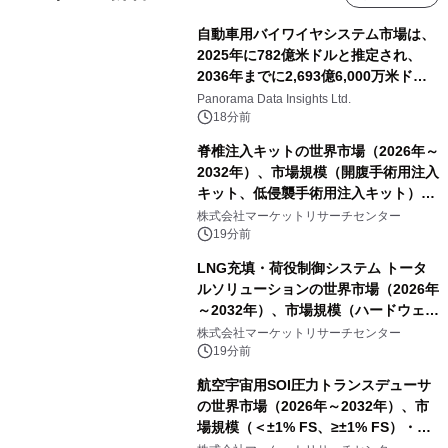
自動車用バイワイヤシステム市場は、
2025年に782億米ドルと推定され、
2036年までに2,693億6,000万米ドル
に達すると予測されており、予測期間
Panorama Data Insights Ltd.
（2026年～2036年）
18分前
脊椎注入キットの世界市場（2026年～
2032年）、市場規模（開腹手術用注入
キット、低侵襲手術用注入キット）・
分析レポートを発表
株式会社マーケットリサーチセンター
19分前
LNG充填・荷役制御システム トータ
ルソリューションの世界市場（2026年
～2032年）、市場規模（ハードウェ
ア、ソフトウェア、サービス）・分析
株式会社マーケットリサーチセンター
レポートを発表
19分前
航空宇宙用SOI圧力トランスデューサ
の世界市場（2026年～2032年）、市
場規模（＜±1% FS、≥±1% FS）・分