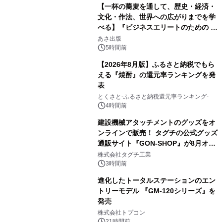
【一杯の蕎麦を通して、歴史・経済・
文化・作法、世界への広がりまでを学
べる】『ビジネスエリートのための 教
2
養としての蕎麦』2026年8月25日
あさ出版
（火）発売
5時間前
【2026年8月版】ふるさと納税でもら
える『焼酎』の還元率ランキングを発
表
3
とくさと-ふるさと納税還元率ランキング-
4時間前
建設機械アタッチメントのグッズをオ
ンラインで販売！ タグチの公式グッズ
通販サイト『GON-SHOP』が8月オー
4
プン
株式会社タグチ工業
3時間前
進化したトータルステーションのエン
トリーモデル 『GM-120シリーズ』を
発売
5
株式会社トプコン
21時間前