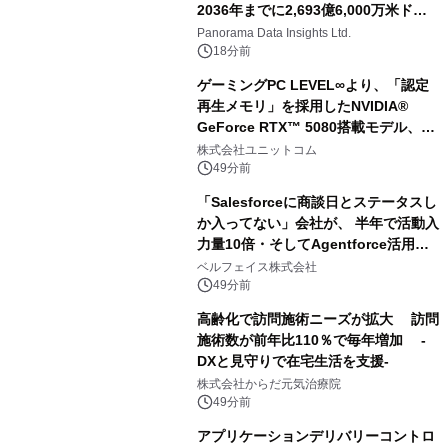
2036年までに2,693億6,000万米ドル
に達すると予測されており、予測期間
Panorama Data Insights Ltd.
（2026年～2036年）
18分前
ゲーミングPC LEVEL∞より、「認定
再生メモリ」を採用したNVIDIA®
GeForce RTX™ 5080搭載モデル、
NVIDIA® GeForce RTX™ 5070 Ti搭
株式会社ユニットコム
載モデルを販売開始
49分前
「Salesforceに商談日とステータスし
か入ってない」会社が、 半年で活動入
力量10倍・そしてAgentforce活用へ
── 敷島住宅×bellSalesAI事例公開
ベルフェイス株式会社
49分前
高齢化で訪問施術ニーズが拡大 訪問
施術数が前年比110％で毎年増加 -
DXと見守りで在宅生活を支援-
株式会社からだ元気治療院
49分前
アプリケーションデリバリーコントロ