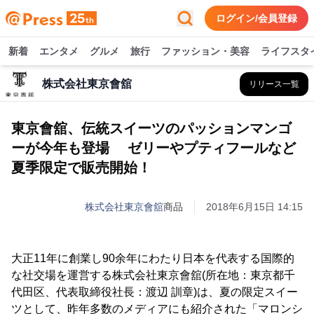
ログイン/会員登録
新着
エンタメ
グルメ
旅行
ファッション・美容
ライフスタ
株式会社東京會舘
リリース一覧
東京會舘、伝統スイーツのパッションマンゴ
ーが今年も登場 ゼリーやプティフールなど
夏季限定で販売開始！
株式会社東京會舘
商品
2018年6月15日 14:15
大正11年に創業し90余年にわたり日本を代表する国際的
な社交場を運営する株式会社東京會舘(所在地：東京都千
代田区、代表取締役社長：渡辺 訓章)は、夏の限定スイー
ツとして、昨年多数のメディアにも紹介された「マロンシ