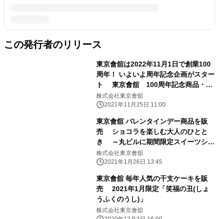
この発行者のリリース
東京會舘は2022年11月1日で創業100
周年！ いよいよ周年記念企画がスター
ト 東京會舘 100周年記念商品・記
念イベント第1弾 ご紹介
株式会社東京會舘
2021年11月25日 11:00
東京會舘 バレンタインデー商品を販
売 ショコラを楽しむ大人のひとと
き ～丸ビルに期間限定スイーツショ
ップもオープン～
株式会社東京會舘
2021年1月26日 13:45
東京會舘 毎年人気の干支ケーキを販
売 2021年1月限定「笑福の丑(しょ
うふくのうし)」
株式会社東京會舘