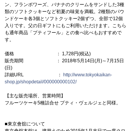
ン、フランボワーズ、バナナのクリームをサンドした3種
類のソフトクッキーなど初夏の味覚を満載。2種類のパウ
ンドケーキ各3個とソフトクッキー2個ずつ、全部で12個
入りです。父の日ギフトにもご利用いただけます。こちら
も通年商品「プティフール」との食べ比べもおすすめで
す。
価格 ： 1,728円(税込)
販売期間 ： 2018年5月14日(月)～7月15日
(日)
詳細URL ：
http://www.tokyokaikan-
shop.jp/shopdetail/000000000102/
【主な販売場所、営業時間】
フルーツケーキ5種詰合せ プティ・ヴェルジェと同様。
■東京會舘について
東京會舘本舘は、建替えのため2015年1月末日で一度クロ