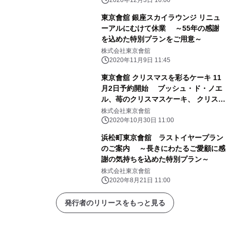
2020年12月3日 16:00
東京會舘 銀座スカイラウンジ リニュ
ーアルにむけて休業 ～55年の感謝
を込めた特別プランをご用意～
株式会社東京會舘
2020年11月9日 11:45
東京會舘 クリスマスを彩るケーキ 11
月2日予約開始 ブッシュ・ド・ノエ
ル、苺のクリスマスケーキ、 クリスマ
スマロンシャンテリー
株式会社東京會舘
2020年10月30日 11:00
浜松町東京會舘 ラストイヤープラン
のご案内 ～長きにわたるご愛顧に感
謝の気持ちを込めた特別プラン～
株式会社東京會舘
2020年8月21日 11:00
発行者のリリースをもっと見る