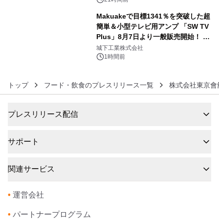
Makuakeで目標1341％を突破した超
簡単＆小型テレビ用アンプ 「SW TV
Plus」8月7日より一般販売開始！ ケ
6
ーブル1本つなぐだけ、テレビの音が
城下工業株式会社
ぐっと豊かに
1時間前
トップ
フード・飲食のプレスリリース一覧
株式会社東京會
プレスリリース配信
サポート
関連サービス
•
運営会社
•
パートナープログラム