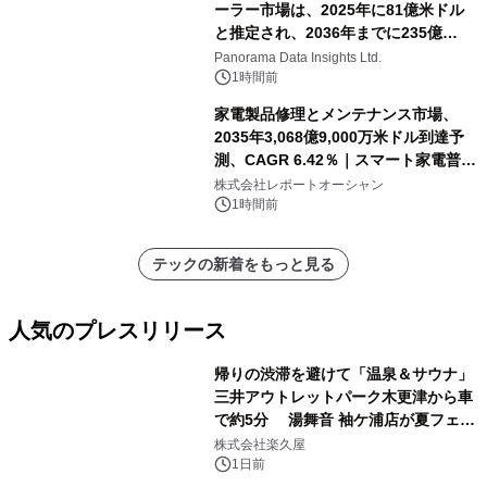
ーラー市場は、2025年に81億米ドル
と推定され、2036年までに235億
8,000万米ドルに達すると予測されて
Panorama Data Insights Ltd.
おり、予測期間（2026年～2036年）
1時間前
家電製品修理とメンテナンス市場、
2035年3,068億9,000万米ドル到達予
測、CAGR 6.42％｜スマート家電普
及・循環型経済・メンテナンス需要拡
株式会社レポートオーシャン
大が成長を加速
1時間前
テックの新着をもっと見る
人気のプレスリリース
帰りの渋滞を避けて「温泉＆サウナ」
三井アウトレットパーク木更津から車
で約5分 湯舞音 袖ケ浦店が夏フェア
1
メニューを提供
株式会社楽久屋
1日前