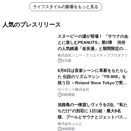
ライフスタイルの新着をもっと見る
人気のプレスリリース
スヌーピーの湯が登場！ 「サウナのあ
とに楽しむPEANUTS」第2弾 渋谷
の人気銭湯「改良湯」と期間限定のコ
1
ラボレーション サウナイキタイコラ
株式会社ソニー・クリエイティブプロダクツ
ボグッズも発売決定！
1日前
8月8日は音楽シーンに革新をもたらし
た 伝説のリズムマシン「TR-808」を
祝う日 ～Roland Store Tokyoで実機
2
を展示しての 記念キャンペーンを開
ローランド株式会社
催 英国ラジオ「NTS」の 特別プログ
5時間前
ラムや、「TR-808」を愛する伝説的
淡路島の一棟貸しヴィラを2泊、"私た
アーティストを フィーチャーしたアニ
ちだけ"の別荘に 1日1組・最大8名
メーションを公開～
様、プールとサウナとジェットバス付
3
きで Villa Mon Temps AWAJIの連泊
株式会社ぷらど
素泊りプラン
4時間前