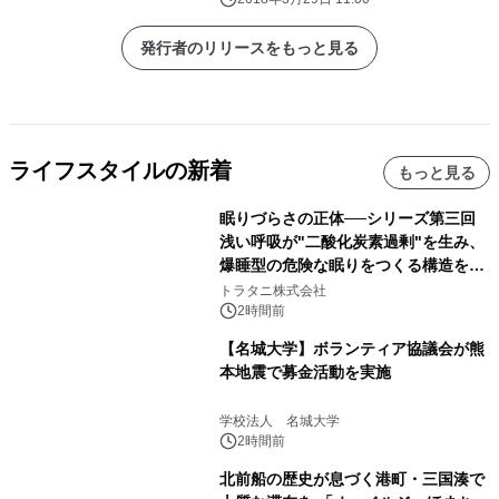
発行者のリリースをもっと見る
ライフスタイルの新着
もっと見る
眠りづらさの正体──シリーズ第三回
浅い呼吸が"二酸化炭素過剰"を生み、
爆睡型の危険な眠りをつくる構造を解
説
トラタニ株式会社
2時間前
【名城大学】ボランティア協議会が熊
本地震で募金活動を実施
学校法人 名城大学
2時間前
北前船の歴史が息づく港町・三国湊で