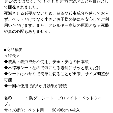
せる”のではなく、“そもそも寄せ付けない”ことを目的とし
て開発されました。
死滅させる必要がないため、農薬や殺虫成分を使っておら
ず、ペットだけでなく小さいお子様の傍にも安心してご利
用いただけます。また、アレルギー症状の原因となる死骸
や糞の心配もありません。
■商品概要
＜特長＞
◆農薬・殺虫成分不使用、安全・安心の日本製
◆不織布シートなので気になる場所にサッと敷くだけ
◆シートはハサミで簡単に切ることが出来、サイズ調整が
可能
◆一回の使用で約6か月効果が持続
名称 ： 防ダニシート「ブロマイト・ペットタイ
プ」
サイズ(約)： ペット用 98×98cm 4枚入