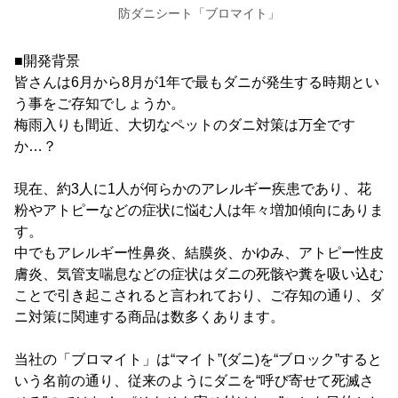
防ダニシート「ブロマイト」
■開発背景
皆さんは6月から8月が1年で最もダニが発生する時期とい
う事をご存知でしょうか。
梅雨入りも間近、大切なペットのダニ対策は万全です
か…？
現在、約3人に1人が何らかのアレルギー疾患であり、花
粉やアトピーなどの症状に悩む人は年々増加傾向にありま
す。
中でもアレルギー性鼻炎、結膜炎、かゆみ、アトピー性皮
膚炎、気管支喘息などの症状はダニの死骸や糞を吸い込む
ことで引き起こされると言われており、ご存知の通り、ダ
ニ対策に関連する商品は数多くあります。
当社の「ブロマイト」は“マイト”(ダニ)を“ブロック”すると
いう名前の通り、従来のようにダニを“呼び寄せて死滅さ