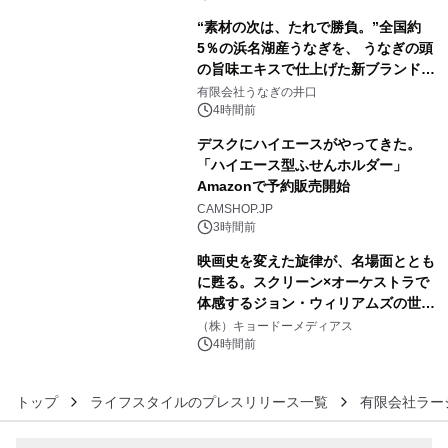
“素材の次は、たれで勝負。”全国約
5％の浜名湖産うなぎを、 うなぎの頭
の旨味エキスで仕上げた新ブランド
4
「井口の誉」誕生
有限会社うなぎの井口
4時間前
デスクにハイエースがやってきた。
「ハイエース型ふせんホルダー」
Amazonで予約販売開始
5
CAMSHOP.JP
3時間前
映画史を変えた旋律が、名場面ととも
に甦る。スクリーン×オーケストラで
体感するジョン・ウィリアムズの世
6
界。ジョン・ウィリアムズ：シネマ・
（株）キョードーメディアス
スペクタキュラー・コンサート 開催決
4時間前
定！
トップ
ライフスタイルのプレスリリース一覧
有限会社ラー