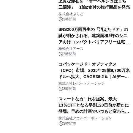
上質な滞在を 「オーベルジュほまち
三國湊」 1泊2食付の旅行商品を発売
株式会社ぷらど
3時間前
SNS200万回再生の「消えたドア」の
謎が明かされる、建築面積9坪のシニ
ア向けコンパクトバリアフリー住宅が
誕生
株式会社アース
3時間前
コパッケージド・オプティクス
（CPO）市場、2035年28億8,700万米
ドルへ拡大、CAGR36.2％｜AIデータ
センター・高速光通信需要が成長を加
株式会社レポートオーシャン
速
3時間前
スマートなカニ旅を提案。最大
13％OFFとなる早割120日前が新たに
登場。早めの計画でいつもと変わらぬ
大人の冬旅を。ー夕日ヶ浦温泉「佳松
株式会社アウルコーポレーション
苑 別邸ふうか」ー
3時間前