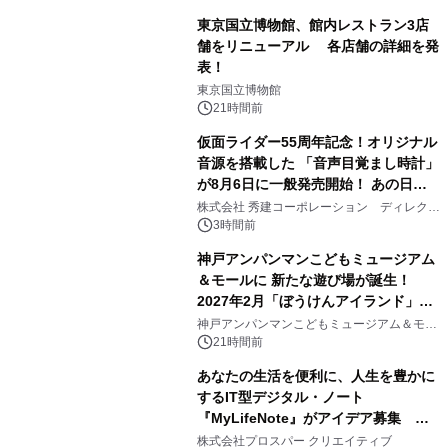
東京国立博物館、館内レストラン3店
舗をリニューアル 各店舗の詳細を発
表！
1
東京国立博物館
21時間前
仮面ライダー55周年記念！オリジナル
音源を搭載した 「音声目覚まし時計」
が8月6日に一般発売開始！ あの日の
2
大興奮が今甦る
株式会社 秀建コーポレーション ディレクト
アートギャラリー
3時間前
神戸アンパンマンこどもミュージアム
＆モールに 新たな遊び場が誕生！
2027年2月「ぼうけんアイランド」が
3
オープン
神戸アンパンマンこどもミュージアム＆モー
ル
21時間前
あなたの生活を便利に、人生を豊かに
するIT型デジタル・ノート
『MyLifeNote』がアイデア募集 優
4
秀賞100名に1年間無償試用
株式会社プロスパー クリエイティブ