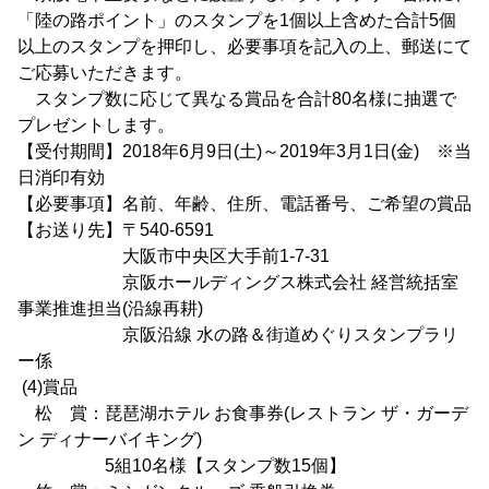
「陸の路ポイント」のスタンプを1個以上含めた合計5個
以上のスタンプを押印し、必要事項を記入の上、郵送にて
ご応募いただきます。
スタンプ数に応じて異なる賞品を合計80名様に抽選で
プレゼントします。
【受付期間】2018年6月9日(土)～2019年3月1日(金) ※当
日消印有効
【必要事項】名前、年齢、住所、電話番号、ご希望の賞品
【お送り先】〒540-6591
大阪市中央区大手前1-7-31
京阪ホールディングス株式会社 経営統括室
事業推進担当(沿線再耕)
京阪沿線 水の路＆街道めぐりスタンプラリ
ー係
(4)賞品
松 賞：琵琶湖ホテル お食事券(レストラン ザ・ガーデ
ン ディナーバイキング)
5組10名様【スタンプ数15個】