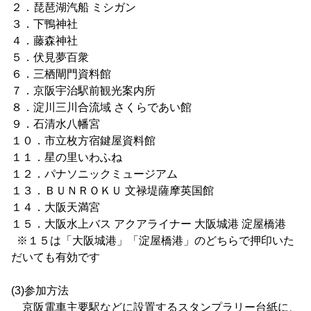
２．琵琶湖汽船 ミシガン
３．下鴨神社
４．藤森神社
５．伏見夢百衆
６．三栖閘門資料館
７．京阪宇治駅前観光案内所
８．淀川三川合流域 さくらであい館
９．石清水八幡宮
１０．市立枚方宿鍵屋資料館
１１．星の里いわふね
１２．パナソニックミュージアム
１３．ＢＵＮＲＯＫＵ 文禄堤薩摩英国館
１４．大阪天満宮
１５．大阪水上バス アクアライナー 大阪城港 淀屋橋港
※１５は「大阪城港」「淀屋橋港」のどちらで押印いた
だいても有効です
(3)参加方法
京阪電車主要駅などに設置するスタンプラリー台紙に、