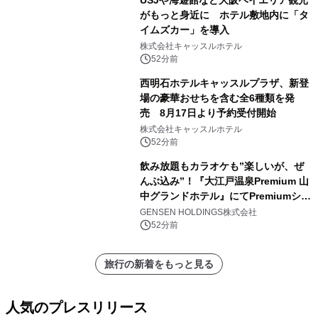
USJや海遊館など大阪ベイエリア観光
がもっと身近に ホテル敷地内に「タ
イムズカー」を導入
株式会社キャッスルホテル
52分前
西明石ホテルキャッスルプラザ、新登
場の豪華おせちを含む全6種類を発
売 8月17日より予約受付開始
株式会社キャッスルホテル
52分前
飲み放題もカラオケも”楽しいが、ぜ
んぶ込み”！『大江戸温泉Premium 山
中グランドホテル』にてPremiumシリ
ーズ初のオールインクルーシブ導入
GENSEN HOLDINGS株式会社
52分前
旅行の新着をもっと見る
人気のプレスリリース