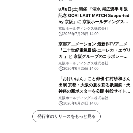
8月8日(土)開催 「清水 邦広選手 引退
記念 GORI LAST MATCH Supported
by 京阪」に 京阪ホールディングス㈱
が冠パートナーとして協賛
京阪ホールディングス株式会社
2026年7月28日 14:00
京都アニメーション 最新作TVアニメ
『二十世紀電氣目録-ユーレカ・エヴリ
カ-』と 京阪グループのコラボレーシ
ョン企画が決定！ 放送初日の7月5日
京阪ホールディングス株式会社
(日)にニデック京都タワーの特別ライ
2026年6月25日 14:00
トアップを実施
「おけいはん」こと俳優 仁村紗和さん
出演 京都・大阪の夏を彩る祇園祭・天
神祭の新ポスターを公開 特設サイトは
本日、ポスターは6月25日(木)より掲
京阪ホールディングス株式会社
出開始。
2026年6月24日 14:00
発行者のリリースをもっと見る