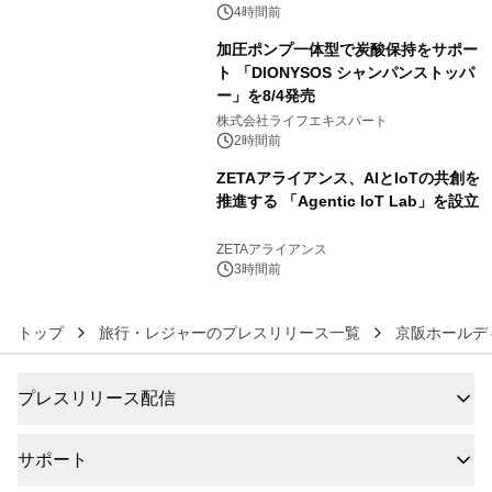
4時間前
加圧ポンプ一体型で炭酸保持をサポー
ト 「DIONYSOS シャンパンストッパ
ー」を8/4発売
5
株式会社ライフエキスパート
2時間前
ZETAアライアンス、AIとIoTの共創を
推進する 「Agentic IoT Lab」を設立
6
ZETAアライアンス
3時間前
トップ
旅行・レジャーのプレスリリース一覧
京阪ホールデ
プレスリリース配信
サポート