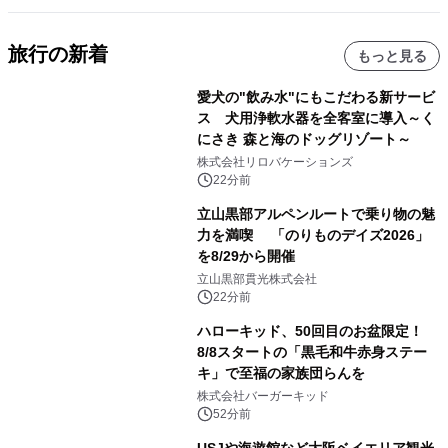
旅行の新着
もっと見る
愛犬の"飲み水"にもこだわる新サービ
ス 犬用浄軟水器を全客室に導入～く
にさき 森と海のドッグリゾート～
株式会社リロバケーションズ
22分前
立山黒部アルペンルートで乗り物の魅
力を満喫 「のりものデイズ2026」
を8/29から開催
立山黒部貫光株式会社
22分前
ハローキッド、50回目のお盆限定！
8/8スタートの「黒毛和牛赤身ステー
キ」で至福の家族団らんを
株式会社バーガーキッド
52分前