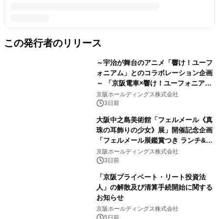
この発行者のリリース
～宇治が舞台のアニメ「響け！ユーフ
ォニアム」とのコラボレーション企画
～ 「京阪電車×響け！ユーフォニアム
2026 秋」を実施します！
京阪ホールディングス株式会社
3日前
大阪中之島美術館「フェルメール《真
珠の耳飾りの少女》展」開催記念企画
「フェルメール展鑑賞つき ランチ&水
上バス観光ツアー」を限定販売しま
京阪ホールディングス株式会社
す！
3日前
「京阪プライベート・リート投資法
人」の解散及び清算手続開始に関する
お知らせ
京阪ホールディングス株式会社
5日前