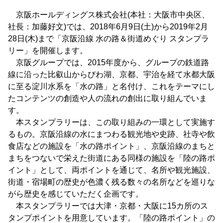
京阪ホールディングス株式会社(本社：大阪市中央区、
社長：加藤好文)では、2018年6月9日(土)から2019年2月
28日(木)まで「京阪沿線 水の路＆街道めぐり スタンプラ
リー」を開催します。
京阪グループでは、2015年度から、グループの鉄道路
線に沿った比叡山からびわ湖、京都、宇治を経て水都大阪
に至る淀川水系を「水の路」と名付け、これをテーマにし
たコンテンツの創造や人の流れの創出に取り組んでいま
す。
本スタンプラリーは、この取り組みの一環として実施す
るもの。京阪沿線の水にまつわる観光地や史跡、社寺や飲
食店などの施設を「水の路ポイント」、京阪沿線のまちと
まちをつないで栄えた街道にある同様の施設を「陸の路ポ
イント」として、両ポイントを通じて、名所や観光施設、
街道・宿場町の歴史が色濃く残る数々の名所などを巡りな
がら歴史を感じていただく企画です。
本スタンプラリーでは大津・京都・大阪に15カ所のス
タンプポイントを用意しています。「陸の路ポイント」の