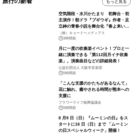
旅行の新着
もっと見る
空気階段・水川かたまり 初舞台・初
主演作！朝ドラ『ブギウギ』作者・足
立紳の青春小説を舞台化『春よ来い、
マジで来い』キービジュアル解禁！
（株）キョードーメディアス
3時間前
月に一度の吹奏楽イベント！プロと一
緒に演奏できる「第112回月イチ吹奏
楽」。演奏曲目などの詳細発表！
公益社団法人 大阪市音楽団
5時間前
「こんな支援のかたちがあるなんて」
花に触れ、癒やされる時間が熊本への
支援に
フラワーライフ振興協議会
5時間前
8 月9 日（日）『ムーミンの日』をス
タートに16 日（日）まで 「ムーミン
の日スペシャルウィーク」開催！