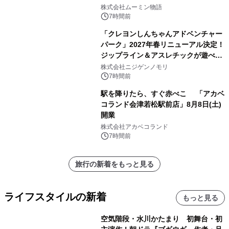
株式会社ムーミン物語
7時間前
「クレヨンしんちゃんアドベンチャー
パーク」2027年春リニューアル決定！
ジップライン＆アスレチックが遊べる
のは今年が最後！ 「ラスト！ドキがム
株式会社ニジゲンノモリ
ネムネ～大作戦！」始動
7時間前
駅を降りたら、すぐ赤べこ 「アカベ
コランド会津若松駅前店」8月8日(土)
開業
株式会社アカベコランド
7時間前
旅行の新着をもっと見る
ライフスタイルの新着
もっと見る
空気階段・水川かたまり 初舞台・初