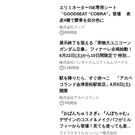
エリミネーター/SE専用シート
「GOODSEAT “COBRA”」登場 表
皮4種で愛車を自分色に
2
株式会社グッズ
8時間前
展示終了を迎える「実物大ユニコーン
ガンダム立像」 フィナーレ企画始動！
8月22日(土)から10日間限定で 特別映
3
像『UNICORN GUNDAM Statue ―
株式会社バンダイナムコフィルムワークス
BEYOND POSSIBILITY ―』を上映！
11時間前
駅を降りたら、すぐ赤べこ 「アカベ
コランド会津若松駅前店」8月8日(土)
開業
4
株式会社アカベコランド
7時間前
『おぱんちゅうさぎ』『んぽちゃむ』
デザインのコスメ＆メイクパフがミル
フィーから登場！見ても使っても楽し
5
い、ポップでキュートなコレクショ
ライフスタイルカンパニー株式会社