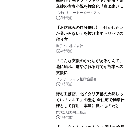
主演作！朝ドラ『ブギウギ』作者・足
立紳の青春小説を舞台化『春よ来い、
マジで来い』キービジュアル解禁！
（株）キョードーメディアス
3時間前
【お盆休みの自分探し】「何がしたい
か分からない」を抜け出すトリセツの
作り方
撫子Plus株式会社
4時間前
「こんな支援のかたちがあるなんて」
花に触れ、癒やされる時間が熊本への
支援に
フラワーライフ振興協議会
5時間前
野村工務店、北イタリア産の天然しっ
くい「マルモ」の壁を 全住宅で標準仕
様として採用「本当に良いものだけに
こだわる」
株式会社野村工務店
5時間前