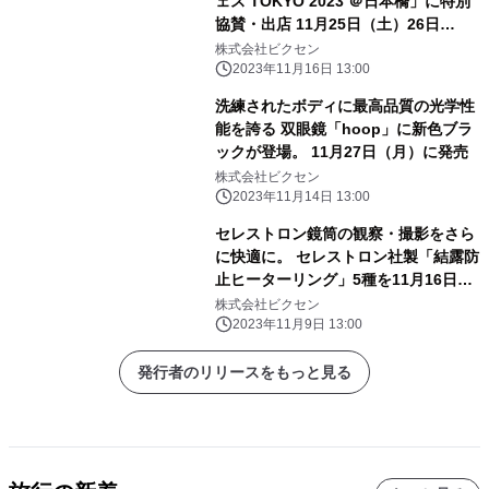
ェス TOKYO 2023 ＠日本橋」に特別
協賛・出店 11月25日（土）26日
（日）開催
株式会社ビクセン
2023年11月16日 13:00
洗練されたボディに最高品質の光学性
能を誇る 双眼鏡「hoop」に新色ブラ
ックが登場。 11月27日（月）に発売
株式会社ビクセン
2023年11月14日 13:00
セレストロン鏡筒の観察・撮影をさら
に快適に。 セレストロン社製「結露防
止ヒーターリング」5種を11月16日
（木）に発売。
株式会社ビクセン
2023年11月9日 13:00
発行者のリリースをもっと見る