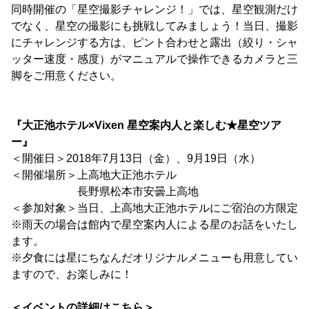
同時開催の「星空撮影チャレンジ！」では、星空観測だけ
でなく、星空の撮影にも挑戦してみましょう！当日、撮影
にチャレンジする方は、ピント合わせと露出（絞り・シャ
ッター速度・感度）がマニュアルで操作できるカメラと三
脚をご用意ください。
『大正池ホテル×Vixen 星空案内人と楽しむ★星空ツア
ー』
＜開催日＞2018年7月13日（金）、9月19日（水）
＜開催場所＞上高地大正池ホテル
長野県松本市安曇上高地
＜参加対象＞当日、上高地大正池ホテルにご宿泊の方限定
※雨天の場合は館内で星空案内人による星のお話をいたし
ます。
※夕食には星にちなんだオリジナルメニューも用意してい
ますので、お楽しみに！
＜イベントの詳細はこちら＞