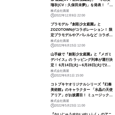
瑠衣(CV：久保田未夢)」を発表！ 「小
石川 エマ」のプラモデル化も決定！
株式会社壽屋
2022年12月9日 22:00
プラモデル『創彩少女庭園』と
ZOZOTOWNがコラボレーション！ 限
定プラモデルやアパレルなど コラボア
イテムを6月17日より販売開始
株式会社壽屋
2022年6月15日 12:00
山手線で『創彩少女庭園』と『メガミ
デバイス』の ラッピング列車が運行決
定！ 6月14日(火)～6月28日(火)で2編
成が オリジナルラッピングで走行予
株式会社壽屋
定！
2022年6月1日 15:00
コトブキヤオリジナルシリーズ『幻奏
美術館』のキャラクター 「水晶の天使
アリア」がお披露目！ ミュージックビ
デオやキャラクターボイスが公開され
株式会社壽屋
るなど 最新情報が盛りだくさん！
2022年5月23日 11:00
『かいじゅうせかいせいふく』のアニ