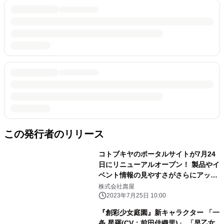
この発行者のリリース
コトブキヤのポータルサイトが7月24
日にリニューアルオープン！ 製品やイ
ベント情報の見やすさがさらにアッ
プ！
株式会社壽屋
2023年7月25日 10:00
『創彩少女庭園』新キャラクター 「一
条 星羅(CV：前田佳織里)」 「早乙女