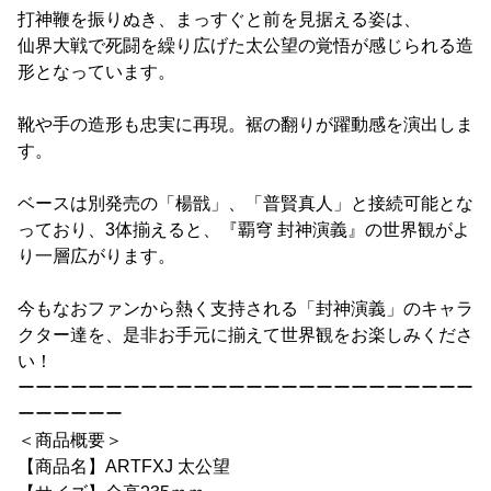
打神鞭を振りぬき、まっすぐと前を見据える姿は、
仙界大戦で死闘を繰り広げた太公望の覚悟が感じられる造
形となっています。
靴や手の造形も忠実に再現。裾の翻りが躍動感を演出しま
す。
ベースは別発売の「楊戩」、「普賢真人」と接続可能とな
っており、3体揃えると、『覇穹 封神演義』の世界観がよ
り一層広がります。
今もなおファンから熱く支持される「封神演義」のキャラ
クター達を、是非お手元に揃えて世界観をお楽しみくださ
い！
ーーーーーーーーーーーーーーーーーーーーーーーーーー
ーーーーーー
＜商品概要＞
【商品名】ARTFXJ 太公望