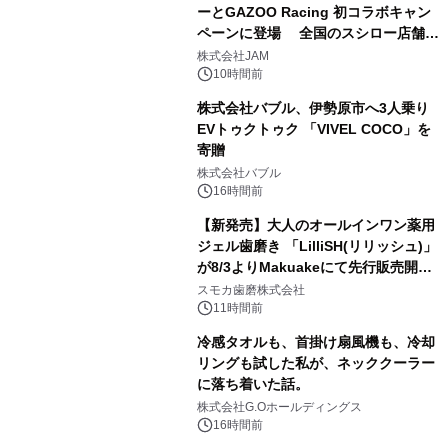
ーとGAZOO Racing 初コラボキャン
ペーンに登場 全国のスシロー店舗で
3
GR 4車種の FUNBOO(ミニカー)付き
株式会社JAM
メニューが展開されます
10時間前
株式会社バブル、伊勢原市へ3人乗り
EVトゥクトゥク 「VIVEL COCO」を
寄贈
4
株式会社バブル
16時間前
【新発売】大人のオールインワン薬用
ジェル歯磨き 「LilliSH(リリッシュ)」
が8/3よりMakuakeにて先行販売開
5
始！
スモカ歯磨株式会社
11時間前
冷感タオルも、首掛け扇風機も、冷却
リングも試した私が、ネッククーラー
に落ち着いた話。
6
株式会社G.Oホールディングス
16時間前