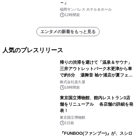
～」
福岡サンパレス ホテル＆ホール
12時間前
エンタメの新着をもっと見る
人気のプレスリリース
帰りの渋滞を避けて「温泉＆サウナ」
三井アウトレットパーク木更津から車
で約5分 湯舞音 袖ケ浦店が夏フェア
1
メニューを提供
株式会社楽久屋
16時間前
東京国立博物館、館内レストラン3店
舗をリニューアル 各店舗の詳細を発
表！
2
東京国立博物館
1日前
『FUNBOO(ファンブー)』が、スシロ