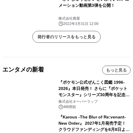
メーション動画第3弾を公開！
株式会社壽屋
2022年3月31日 12:00
発行者のリリースをもっと見る
エンタメの新着
もっと見る
『ポケモン公式ぜんこく図鑑 1996-
2026』本日発売！ さらに『ポケット
モンスター』シリーズ30周年を記念し
た画集『ポケットモンスター ビジュア
株式会社オーバーラップ
ルアートブック』の発売決定！ 2026
4時間前
年12月18日（金）、3冊同時発売！
『Karous -The Blur of Re:venant-
New Order』 2027年1月発売予定！
クラウドファンディングを8月8日より