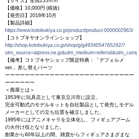
【サイズ】全高235ｍｍ
【価格】10,000円 (税抜)
【発売日】2018年10月
【製品詳細】
https://www.kotobukiya.co.jp/product/product-0000002963/
【コトブキヤオンラインショップ】
http://shop.kotobukiya.co.jp/shop/g/g4934054785292/?
utm_source=atpress.ne.jp&utm_medium=referral&utm_camp
【備考】コトブキヤショップ限定特典：「デフォルメ
ver.」差し替えパーツ
ーーーーーーーーーーーーーーーーーーーーーーーーーー
ーーーーーー
＜壽屋とは＞
1953年に玩具店として東京立川市に設立。
完全可動式のモデルキットを自社製品として発売しモデル
メーカーとしての立ち位置を確立しました。
1995年にはアニメキャラを立体化し、フィギュアブーム
の火付け役となりました。
創業から60年以上の間、雑貨からフィギュアさまざまな