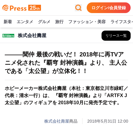
ログイン/会員登録
新着
エンタメ
グルメ
旅行
ファッション・美容
ライフスタ
株式会社壽屋
リリース一覧
―――聞仲 最後の戦いだ！ 2018年に再TVア
ニメ化された『覇穹 封神演義』より、 主人公
である「太公望」が立体化！！
ホビーメーカー株式会社壽屋（本社：東京都立川市緑町／
代表：清水一行）は、 『覇穹 封神演義』より「ARTFX J
太公望」のフィギュアを 2018年10月に発売予定です。
株式会社壽屋
商品
2018年5月31日 12:00