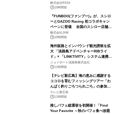
開始
株式会社RS34
10時間前
『FUNBOO(ファンブー)』が、スシロ
ーとGAZOO Racing 初コラボキャン
ペーンに登場 全国のスシロー店舗で
GR 4車種の FUNBOO(ミニカー)付き
株式会社JAM
メニューが展開されます
10時間前
海外販路とインバウンド観光誘致を拡
大 「淡路島アドベンチャーRIBライ
ド」× 「LINKTIVITY」システム連携を
開始！
ジョイポート淡路島株式会社
11時間前
【テレビ新広島】海の恵みに感謝する
ココロを育むフィッシングツアー「わ
んぱく釣りごろつられごろ」の参加小
学生を募集
テレビ新広島
11時間前
推しパフェ総選挙を初開催！「Find
Your Favorite ～秋のパフェ食べ放題