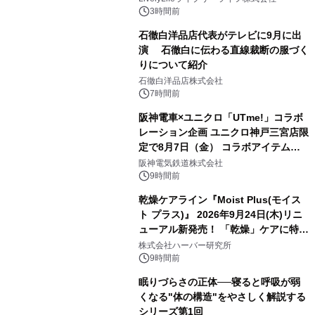
3時間前
石徹白洋品店代表がテレビに9月に出
演 石徹白に伝わる直線裁断の服づく
りについて紹介
石徹白洋品店株式会社
7時間前
阪神電車×ユニクロ「UTme!」コラボ
レーション企画 ユニクロ神戸三宮店限
定で8月7日（金） コラボアイテムが
発売決定！
阪神電気鉄道株式会社
9時間前
乾燥ケアライン『Moist Plus(モイス
ト プラス)』 2026年9月24日(木)リニ
ューアル新発売！ 「乾燥」ケアに特化
し、ライン使いで潤いに満ちた肌へ
株式会社ハーバー研究所
9時間前
眠りづらさの正体──寝ると呼吸が弱
くなる"体の構造"をやさしく解説する
シリーズ第1回