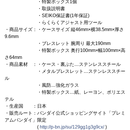
・特製ボックス1個
・取扱説明書
・SEIKO保証書(1年保証)
・らくらくアジャスト用ツール
・商品サイズ：・ケースサイズ 縦46mm×横38.5mm×厚さ
9.6mm
・ブレスレット 腕周り 最大190mm
・特製ボックス 奥行100mm×幅100mm×高
さ64mm
・商品素材 ：・ケース・裏ぶた…ステンレススチール
・メタルブレスレット…ステンレススチー
ル
・風防…強化ガラス
・特製ボックス…紙、レーヨン、ポリエス
テル
・生産国 ：日本
・販売ルート：バンダイ公式ショッピングサイト「プレミ
アムバンダイ」限定
(
http://p-bn.jp/su/129gg1g3g9cx/
)