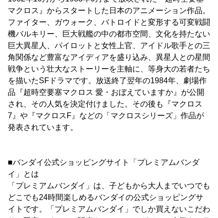
マクロス』からスタートした日本のアニメーション作品。
ファイター、ガウォーク、バトロイドと変形する可変戦闘
機バルキリー、巨大戦艦の中の都市空間、文化を持たない
巨大異星人、パイロットと女性上官、アイドル歌手との三
角関係など豊富なアイディアを盛り込み、異星人との星間
戦争という壮大なストーリーを主軸に、等身大の若者たち
を描いたSFドラマです。放送終了翌年の1984年、劇場作
品『超時空要塞マクロス 愛・おぼえていますか』が公開
され、その人気を決定付けました。その後も『マクロス
7』や『マクロスF』などの「マクロスシリーズ」作品が
発表されています。
■バンダイ公式ショッピングサイト「プレミアムバンダ
イ」とは
「プレミアムバンダイ」は、子どもから大人までいつでも
どこでも24時間楽しめるバンダイの公式ショッピングサ
イトです。「プレミアムバンダイ」でしか買えないこだわ