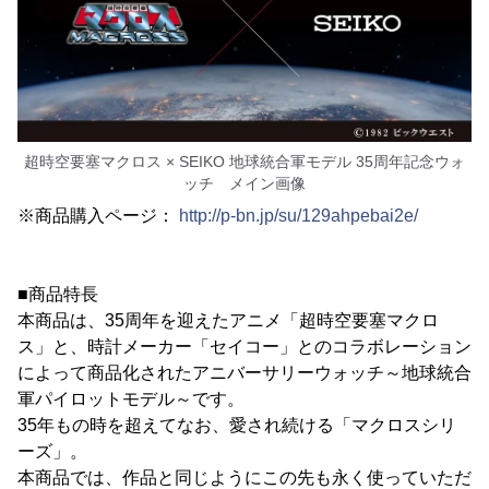
超時空要塞マクロス × SEIKO 地球統合軍モデル 35周年記念ウォ
ッチ メイン画像
※商品購入ページ：
http://p-bn.jp/su/129ahpebai2e/
■商品特長
本商品は、35周年を迎えたアニメ「超時空要塞マクロ
ス」と、時計メーカー「セイコー」とのコラボレーション
によって商品化されたアニバーサリーウォッチ～地球統合
軍パイロットモデル～です。
35年もの時を超えてなお、愛され続ける「マクロスシリ
ーズ」。
本商品では、作品と同じようにこの先も永く使っていただ