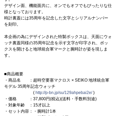
デザイン面、機能面共に、オンでもオフでもぴったりな仕
様となっております。
時計裏蓋には35周年を記念した文字とシリアルナンバー
を刻印。
本企画の為にデザインされた特製ボックスは、天面にウォ
ッチ裏蓋同様の35周年記念を示す文字が印字され、ボッ
クスを開けると地球統合軍マークと腕時計が姿を現しま
す。
■商品概要
・商品名 ：超時空要塞マクロス × SEIKO 地球統合軍
モデル 35周年記念ウォッチ
(
http://p-bn.jp/su/129ahpebai2e/
)
・価格 ：37,800円(税込)(送料・手数料別途)
・対象年齢 ：15才以上
・セット内容：・腕時計1本