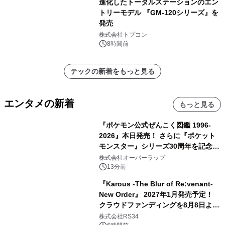
進化したトータルステーションのエン
トリーモデル 『GM-120シリーズ』を
発売
株式会社トプコン
8時間前
テックの新着をもっと見る
エンタメの新着
もっと見る
『ポケモン公式ぜんこく図鑑 1996-
2026』本日発売！ さらに『ポケット
モンスター』シリーズ30周年を記念し
た画集『ポケットモンスター ビジュア
株式会社オーバーラップ
ルアートブック』の発売決定！ 2026
13分前
年12月18日（金）、3冊同時発売！
『Karous -The Blur of Re:venant-
New Order』 2027年1月発売予定！
クラウドファンディングを8月8日より
開始
株式会社RS34