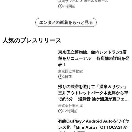
福岡サンパレス ホテル＆ホール
7時間前
エンタメの新着をもっと見る
人気のプレスリリース
東京国立博物館、館内レストラン3店
舗をリニューアル 各店舗の詳細を発
表！
1
東京国立博物館
1日前
帰りの渋滞を避けて「温泉＆サウナ」
三井アウトレットパーク木更津から車
で約5分 湯舞音 袖ケ浦店が夏フェア
2
メニューを提供
株式会社楽久屋
12時間前
有線CarPlay／Android Autoをワイヤ
レス化 「Mini Aura」 OTTOCASTが