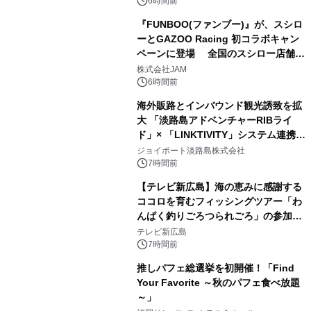
6時間前
『FUNBOO(ファンブー)』が、スシロ
ーとGAZOO Racing 初コラボキャン
ペーンに登場 全国のスシロー店舗で
GR 4車種の FUNBOO(ミニカー)付き
株式会社JAM
メニューが展開されます
6時間前
海外販路とインバウンド観光誘致を拡
大 「淡路島アドベンチャーRIBライ
ド」× 「LINKTIVITY」システム連携を
開始！
ジョイポート淡路島株式会社
7時間前
【テレビ新広島】海の恵みに感謝する
ココロを育むフィッシングツアー「わ
んぱく釣りごろつられごろ」の参加小
学生を募集
テレビ新広島
7時間前
推しパフェ総選挙を初開催！「Find
Your Favorite ～秋のパフェ食べ放題
～」