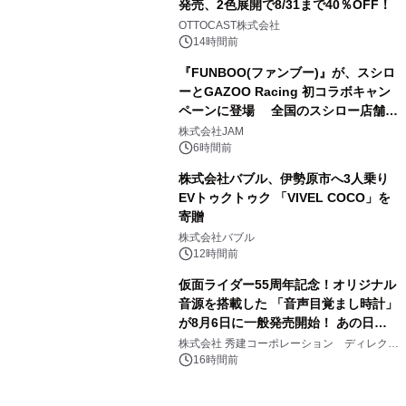
発売、2色展開で8/31まで40％OFF！
3
OTTOCAST株式会社
14時間前
『FUNBOO(ファンブー)』が、スシロ
ーとGAZOO Racing 初コラボキャン
ペーンに登場 全国のスシロー店舗で
4
GR 4車種の FUNBOO(ミニカー)付き
株式会社JAM
メニューが展開されます
6時間前
株式会社バブル、伊勢原市へ3人乗り
EVトゥクトゥク 「VIVEL COCO」を
寄贈
5
株式会社バブル
12時間前
仮面ライダー55周年記念！オリジナル
音源を搭載した 「音声目覚まし時計」
が8月6日に一般発売開始！ あの日の
6
大興奮が今甦る
株式会社 秀建コーポレーション ディレクト
アートギャラリー
16時間前