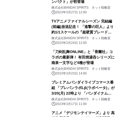
ンパクト」が初登場
株式会社BANDAI SPIRITS ネット戦略室
2023年3月27日 12:00
TVアニメファイナルシーズン 完結編
(前編)放送記念！ 「進撃の巨人」より
約1/1スケールの『超硬質ブレード』
が登場！
株式会社BANDAI SPIRITS ネット戦略室
2023年3月24日 12:00
「刀剣乱舞ONLINE」と「香蘭社」コ
ラボの最新弾！ 有田焼湯呑シリーズに
南泉一文字など4種が登場
株式会社BANDAI SPIRITS ネット戦略室
2023年3月23日 14:00
プレミアムバンダイライブコマース番
組 「プレバンラボLβ(ラボベータ)」が
3/20(月) 22時より 「バンダイナムコ
Cross Store 東京」で配信決定 ゲス
株式会社BANDAI SPIRITS ネット戦略室
トは宮下草薙・宮下兼史鷹(みやした
2023年3月17日 11:00
けんしょう)さん！
アニメ「デジモンテイマーズ」より 高