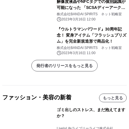
解像度液晶やNFCタグでの個別認識が
可能になった 「SCSAディーアーク
ver.松田啓人ULTIMATE」が登場
株式会社BANDAI SPIRITS ネット戦略室
2023年3月16日 12:00
『ウルトラマンパワード』30周年記
念！ 変身アイテム「フラッシュプリズ
ム」を完全新規造形で商品化！
株式会社BANDAI SPIRITS ネット戦略室
2023年3月16日 11:00
発行者のリリースをもっと見る
ファッション・美容の新着
もっと見る
ゴミ出しのストレス、まだ抱えてます
か？
LivelyLifeライブリーライフ株式会社