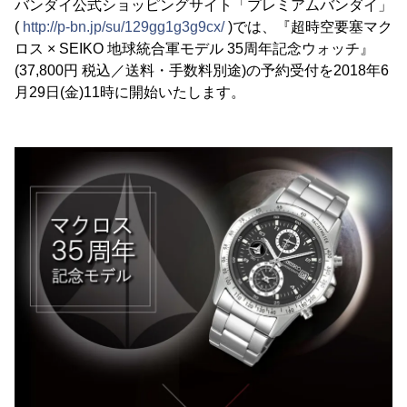
バンダイ公式ショッピングサイト「プレミアムバンダイ」
(
http://p-bn.jp/su/129gg1g3g9cx/
)では、『超時空要塞マク
ロス × SEIKO 地球統合軍モデル 35周年記念ウォッチ』
(37,800円 税込／送料・手数料別途)の予約受付を2018年6
月29日(金)11時に開始いたします。