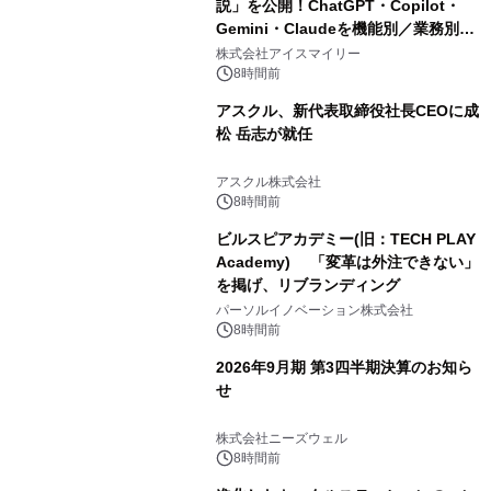
説」を公開！ChatGPT・Copilot・
Gemini・Claudeを機能別／業務別に
比較―自社に合う生成AIの選び方がわ
株式会社アイスマイリー
かる実践ガイド
8時間前
アスクル、新代表取締役社長CEOに成
松 岳志が就任
アスクル株式会社
8時間前
ビルスピアカデミー(旧：TECH PLAY
Academy) 「変革は外注できない」
を掲げ、リブランディング
パーソルイノベーション株式会社
8時間前
2026年9月期 第3四半期決算のお知ら
せ
株式会社ニーズウェル
8時間前