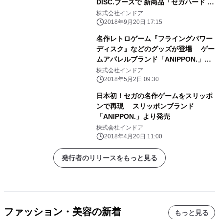
DISC.ブースで 新商品「セガハード 温
泉の素3種セット」緊急先行販売決
株式会社インドア
定！ メガドライブに身も心も包まれ
2018年9月20日 17:15
る…
名作レトロゲーム『フライングパワー
ディスク』などのグッズが登場 ゲー
ムアパレルブランド「ANIPPON.」で5
月2日に発売
株式会社インドア
2018年5月2日 09:30
日本初！セガの名作ゲームをスリッポ
ンで再現 スリッポンブランド
「ANIPPON.」より発売
株式会社インドア
2018年4月20日 11:00
発行者のリリースをもっと見る
ファッション・美容の新着
もっと見る