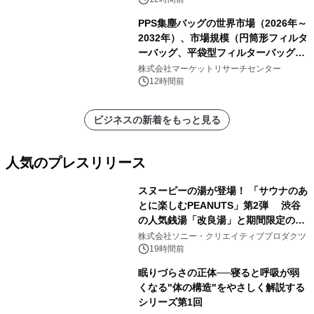
PPS集塵バッグの世界市場（2026年～
2032年）、市場規模（円筒形フィルタ
ーバッグ、平袋型フィルターバッグ、
プリーツフィルターバッグ、その
株式会社マーケットリサーチセンター
他）・分析レポートを発表
12時間前
ビジネスの新着をもっと見る
人気のプレスリリース
スヌーピーの湯が登場！ 「サウナのあ
とに楽しむPEANUTS」第2弾 渋谷
の人気銭湯「改良湯」と期間限定のコ
1
ラボレーション サウナイキタイコラ
株式会社ソニー・クリエイティブプロダクツ
ボグッズも発売決定！
19時間前
眠りづらさの正体──寝ると呼吸が弱
くなる"体の構造"をやさしく解説する
シリーズ第1回
2