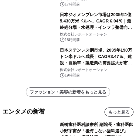
17時間前
日本ジオメンブレン市場は2035年1億
5,430万米ドルへ、CAGR 6.04％｜最
終処分場・水処理・インフラ整備向け
需要拡大
株式会社レポートオーシャン
18時間前
日本ステンレス鋼市場、2035年190万
トン米ドルへ成長｜CAGR3.47％、建
設・自動車・製造業の需要拡大が市場
を牽引
株式会社レポートオーシャン
19時間前
ファッション・美容の新着をもっと見る
エンタメの新着
もっと見る
新橋歯科医科診療所 副院長・歯科医師
小野宇宙が「後悔しない歯科選び」