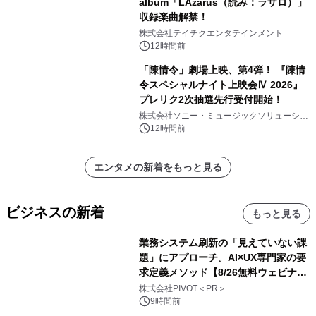
album「LAzarus（読み：ラザロ）」
収録楽曲解禁！
株式会社テイチクエンタテインメント
12時間前
「陳情令」劇場上映、第4弾！ 『陳情
令スペシャルナイト上映会Ⅳ 2026』
プレリク2次抽選先行受付開始！
株式会社ソニー・ミュージックソリューショ
ンズ
12時間前
エンタメの新着をもっと見る
ビジネスの新着
もっと見る
業務システム刷新の「見えていない課
題」にアプローチ。AI×UX専門家の要
求定義メソッド【8/26無料ウェビナ
ー】株式会社PIVOT
株式会社PIVOT＜PR＞
9時間前