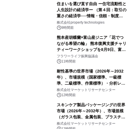
住まいを選び直す自由 ー住宅流動性と
人生設計の経済学ー （第４回：取引の
重さの経済学──情報・信頼・制度を
PropTechはどう組み替えるか）｜
株式会社property technologies
PropTech-Lab
9時間前
熊本産胡蝶蘭×富山産ジニア「花でつ
ながる希望の輪」 熊本復興支援チャリ
ティーワークショップを8月9日、富
山・射水で開催
フラワーライフ振興協議会
11時間前
耐性基準の世界市場（2026年～2032
年）、市場規模（国家標準、一級標
準、二級標準、作業標準）・分析レポ
ートを発表
株式会社マーケットリサーチセンター
12時間前
スキンケア製品パッケージングの世界
市場（2026年～2032年）、市場規模
（ガラス包装、金属包装、プラスチッ
ク包装、その他）・分析レポートを発
株式会社マーケットリサーチセンター
表
12時間前