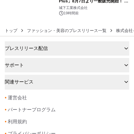
Plus」8月7日より一般販売開始！ ケ
6
ーブル1本つなぐだけ、テレビの音が
城下工業株式会社
ぐっと豊かに
19時間前
トップ
ファッション・美容のプレスリリース一覧
株式会社
プレスリリース配信
サポート
関連サービス
•
運営会社
•
パートナープログラム
•
利用規約
•
プライバシーポリシー