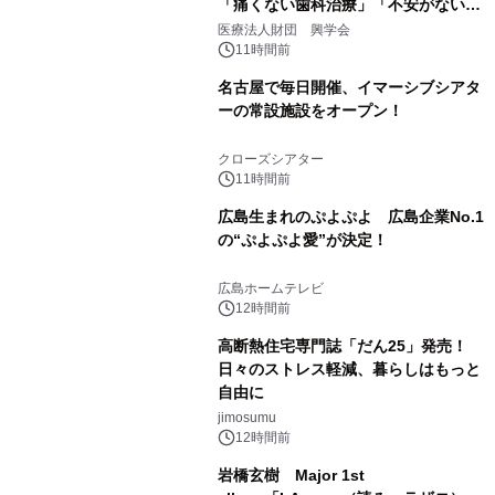
「痛くない歯科治療」「不安がない治
療計画」をテーマに専門監修
医療法人財団 興学会
11時間前
名古屋で毎日開催、イマーシブシアタ
ーの常設施設をオープン！
クローズシアター
11時間前
広島生まれのぷよぷよ 広島企業No.1
の“ぷよぷよ愛”が決定！
広島ホームテレビ
12時間前
高断熱住宅専門誌「だん25」発売！
日々のストレス軽減、暮らしはもっと
自由に
jimosumu
12時間前
岩橋玄樹 Major 1st