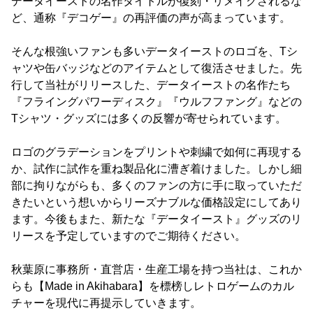
データイーストの名作タイトルが復刻・リメイクされるな
ど、通称『デコゲー』の再評価の声が高まっています。
そんな根強いファンも多いデータイーストのロゴを、Tシ
ャツや缶バッジなどのアイテムとして復活させました。先
行して当社がリリースした、データイーストの名作たち
『フライングパワーディスク』『ウルフファング』などの
Tシャツ・グッズには多くの反響が寄せられています。
ロゴのグラデーションをプリントや刺繍で如何に再現する
か、試作に試作を重ね製品化に漕ぎ着けました。しかし細
部に拘りながらも、多くのファンの方に手に取っていただ
きたいという想いからリーズナブルな価格設定にしてあり
ます。今後もまた、新たな『データイースト』グッズのリ
リースを予定していますのでご期待ください。
秋葉原に事務所・直営店・生産工場を持つ当社は、これか
らも【Made in Akihabara】を標榜しレトロゲームのカル
チャーを現代に再提示していきます。