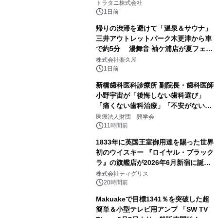
トラタニ株式会社
1日前
帰りの渋滞を避けて「温泉＆サウナ」
三井アウトレットパーク木更津から車
で約5分 湯舞音 袖ケ浦店が夏フェア
3
メニューを提供
株式会社楽久屋
1日前
新橋歯科医科診療所 副院長・歯科医師
小野宇宙が「後悔しない歯科選び」
「痛くない歯科治療」「不安がない治
4
療計画」をテーマに専門監修
医療法人財団 興学会
11時間前
1833年に英国王室御用達を賜った世界
初のウイスキー 『ロイヤル・ブラック
ラ』の旗艦店が2026年6月新宿に誕
5
生 バカルディ ジャパンと連携した
株式会社ティグリス
没入型バー「BAR Arca」
20時間前
Makuakeで目標1341％を突破した超
簡単＆小型テレビ用アンプ 「SW TV