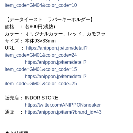
item_code=GM04&color_code=10
【データイースト ラバーキーホルダー】
価格 ： 各800円(税抜)
カラー： オリジナルカラー、レッド、カモフラ
サイズ： 本体93×33mm
URL ：
https://anippon.jp/item/detail?
item_code=GM01&color_code=24
https://anippon.jp/item/detail?
item_code=GM01&color_code=15
https://anippon.jp/item/detail?
item_code=GM01&color_code=25
販売店： INDOR STORE
https://twitter.com/ANIPPONsneaker
通販 ：
https://anippon.jp/item/?brand_id=43