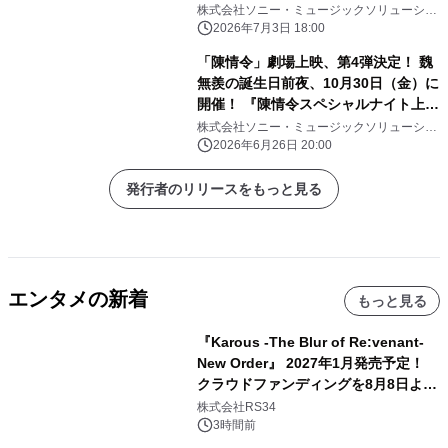
向けた想いに迫る！ 過去最大級ライブ
株式会社ソニー・ミュージックソリューショ
ンズ
ツアー初日舞台裏にも密着！ エムオ
2026年7月3日 18:00
ン!で7/14(火)夜10時～オンエア！
「陳情令」劇場上映、第4弾決定！ 魏
無羨の誕生日前夜、10月30日（金）に
開催！ 『陳情令スペシャルナイト上映
会Ⅳ 2026』東京・大阪・名古屋にて
株式会社ソニー・ミュージックソリューショ
ンズ
開催！
2026年6月26日 20:00
発行者のリリースをもっと見る
エンタメの新着
もっと見る
『Karous -The Blur of Re:venant-
New Order』 2027年1月発売予定！
クラウドファンディングを8月8日より
開始
株式会社RS34
3時間前