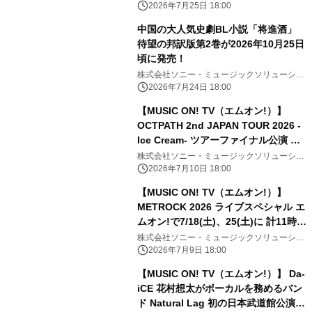
ンズ
2026年7月25日 18:00
中国の大人気史劇BL小説「将進酒」
待望の邦訳版第2巻が2026年10月25日
頃に発売！
株式会社ソニー・ミュージックソリューショ
ンズ
2026年7月24日 18:00
【MUSIC ON! TV（エムオン!）】
OCTPATH 2nd JAPAN TOUR 2026 -
Ice Cream- ツアーファイナル公演 エ
ムオン!で7/19(日)夜6時30分～独占生
株式会社ソニー・ミュージックソリューショ
ンズ
中継！ 直筆サイン入りTシャツ プレゼ
2026年7月10日 18:00
ントキャンペーン実施中！
【MUSIC ON! TV（エムオン!）】
METROCK 2026 ライブスペシャル エ
ムオン!で7/18(土)、25(土)に 計11時間
にわたってテレビ独占放送！
株式会社ソニー・ミュージックソリューショ
ンズ
2026年7月9日 18:00
【MUSIC ON! TV（エムオン!）】 Da-
iCE 花村想太がボーカルを務めるバン
ド Natural Lag 初の日本武道館公演へ