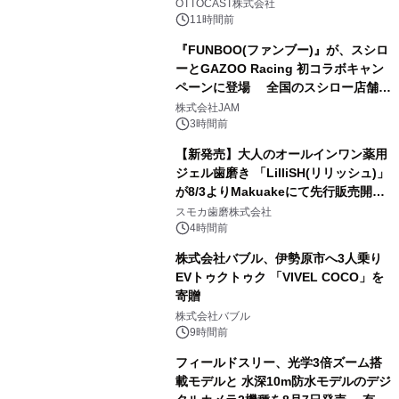
OTTOCAST株式会社
11時間前
『FUNBOO(ファンブー)』が、スシロ
ーとGAZOO Racing 初コラボキャン
ペーンに登場 全国のスシロー店舗で
3
GR 4車種の FUNBOO(ミニカー)付き
株式会社JAM
メニューが展開されます
3時間前
【新発売】大人のオールインワン薬用
ジェル歯磨き 「LilliSH(リリッシュ)」
が8/3よりMakuakeにて先行販売開
4
始！
スモカ歯磨株式会社
4時間前
株式会社バブル、伊勢原市へ3人乗り
EVトゥクトゥク 「VIVEL COCO」を
寄贈
5
株式会社バブル
9時間前
フィールドスリー、光学3倍ズーム搭
載モデルと 水深10m防水モデルのデジ