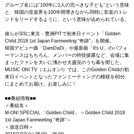
グループ名には"100年に1人の完ぺきな子ども"という意味
と、韓国の音楽界を100年間導きながら同時に音楽のトレ
ンドをリードするように、という意味が込められている。
彼らが3/3に東京・豊洲PITで初来日イベント「Golden
Child 2018 1st Japan Fanmeeting “奇跡”」を開催。
韓国デビュー曲「DamDaDi」や最新曲「It's U」のパフォ
ーマンスはもちろん、メンバーの特技披露など、会場に集
まったファンを大いに沸かせ大盛況のうち幕を閉じた。
MUSIC ON! TV（エムオン!）では、このGolden Childの初
来日イベントとなったファンミーティングの模様を60分
にまとめてお届け。お楽しみに！
■■番組情報■■
＜番組名＞
M-ON! SPECIAL 「Golden Child」 ～Golden Child 2018
1st Japan Fanmeeting "奇跡"～
＜放送日時＞