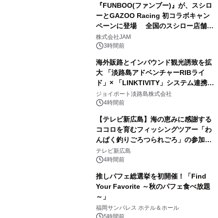
『FUNBOO(ファンブー)』が、スシロ
ーとGAZOO Racing 初コラボキャン
ペーンに登場 全国のスシロー店舗で
GR 4車種の FUNBOO(ミニカー)付き
株式会社JAM
メニューが展開されます
3時間前
海外販路とインバウンド観光誘致を拡
大 「淡路島アドベンチャーRIBライ
ド」× 「LINKTIVITY」システム連携を
開始！
ジョイポート淡路島株式会社
4時間前
【テレビ新広島】海の恵みに感謝する
ココロを育むフィッシングツアー「わ
んぱく釣りごろつられごろ」の参加小
学生を募集
テレビ新広島
4時間前
推しパフェ総選挙を初開催！「Find
Your Favorite ～秋のパフェ食べ放題
～」
福岡サンパレス ホテル＆ホール
5時間前