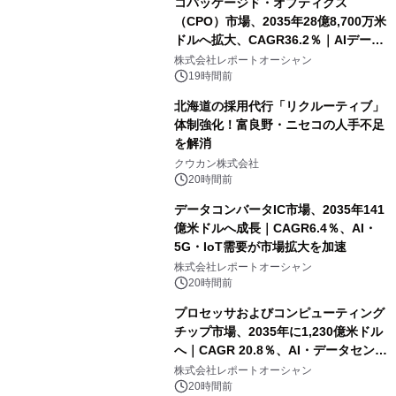
コパッケージド・オプティクス
（CPO）市場、2035年28億8,700万米
ドルへ拡大、CAGR36.2％｜AIデータ
センター・高速光通信需要が成長を加
株式会社レポートオーシャン
速
19時間前
北海道の採用代行「リクルーティブ」
体制強化！富良野・ニセコの人手不足
を解消
クウカン株式会社
20時間前
データコンバータIC市場、2035年141
億米ドルへ成長｜CAGR6.4％、AI・
5G・IoT需要が市場拡大を加速
株式会社レポートオーシャン
20時間前
プロセッサおよびコンピューティング
チップ市場、2035年に1,230億米ドル
へ｜CAGR 20.8％、AI・データセンタ
ー需要が成長を牽引
株式会社レポートオーシャン
20時間前