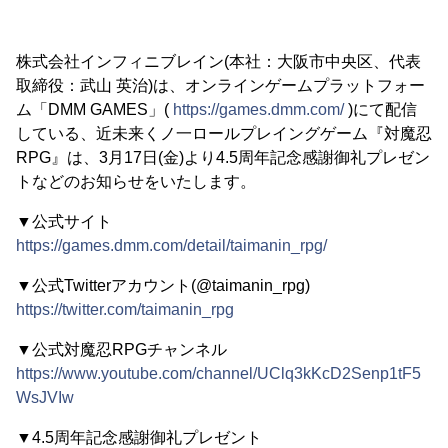
株式会社インフィニブレイン(本社：大阪市中央区、代表
取締役：武山 英治)は、オンラインゲームプラットフォー
ム「DMM GAMES」(
https://games.dmm.com/
)にて配信
している、近未来くノ一ロールプレイングゲーム『対魔忍
RPG』は、3月17日(金)より4.5周年記念感謝御礼プレゼン
トなどのお知らせをいたします。
▼公式サイト
https://games.dmm.com/detail/taimanin_rpg/
▼公式Twitterアカウント(@taimanin_rpg)
https://twitter.com/taimanin_rpg
▼公式対魔忍RPGチャンネル
https://www.youtube.com/channel/UClq3kKcD2Senp1tF5
WsJVIw
▼4.5周年記念感謝御礼プレゼント