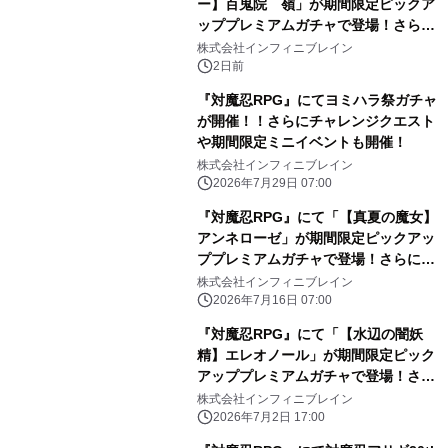
ー】百鬼院 嶺」が期間限定ピックア
ッププレミアムガチャで登場！さらに
マップイベント「バニーとヨミハラク
株式会社インフィニブレイン
ライシス」が開催！
2日前
『対魔忍RPG』にてヨミハラ祭ガチャ
が開催！！さらにチャレンジクエスト
や期間限定ミニイベントも開催！
株式会社インフィニブレイン
2026年7月29日 07:00
『対魔忍RPG』にて「【真夏の魔女】
アンネローゼ」が期間限定ピックアッ
ププレミアムガチャで登場！さらにレ
イドイベント「海開きと呪いの屋敷」
株式会社インフィニブレイン
が開催！
2026年7月16日 07:00
『対魔忍RPG』にて「【水辺の闇妖
精】エレオノール」が期間限定ピック
アッププレミアムガチャで登場！さら
にストーリーイベント「浜辺のスクラ
株式会社インフィニブレイン
ップ」が開催！
2026年7月2日 17:00