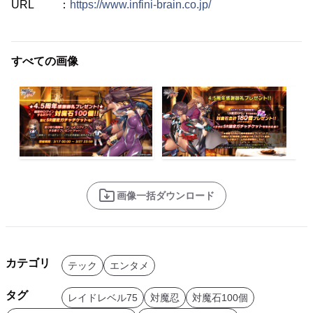
URL ：
https://www.infini-brain.co.jp/
すべての画像
画像一括ダウンロード
カテゴリ
テック
エンタメ
タグ
レイドレベル75
対魔忍
対魔石100個