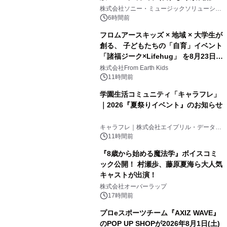
開始
株式会社ソニー・ミュージックソリューショ
ンズ
6時間前
フロムアースキッズ × 地域 × 大学生が
創る、 子どもたちの「自育」イベント
「諸福ジーク×Lifehug」 を8月23日
(日)開催
株式会社From Earth Kids
11時間前
学園生活コミュニティ「キャラフレ」
｜2026『夏祭りイベント』のお知らせ
キャラフレ｜株式会社エイプリル・データ・
デザインズ
11時間前
『8歳から始める魔法学』ボイスコミ
ック公開！ 村瀬歩、藤原夏海ら大人気
キャストが出演！
株式会社オーバーラップ
17時間前
プロeスポーツチーム『AXIZ WAVE』
のPOP UP SHOPが2026年8月1日(土)