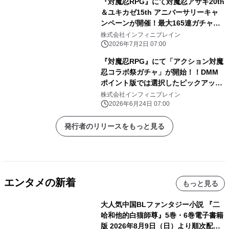
『対魔忍RPG』にて対魔忍アサギ20th
＆ユキカゼ15th アニバーサリーキャ
ンペーンが開催！最大165連ガチャ無
料！
株式会社インフィニブレイン
2026年7月2日 07:00
『対魔忍RPG』にて「アクション対魔
忍コラボ祭ガチャ」が開始！！DMM
ポイント版では選択したピックアップ
ユニットのPU確率アップ！！更にお得
株式会社インフィニブレイン
なコラボセットも同時販売！
2026年6月24日 07:00
発行者のリリースをもっと見る
エンタメの新着
もっと見る
大人気中国BLファンタジー小説 『二
哈和他的白猫師尊』5巻・6巻電子書籍
版 2026年8月9日（日）より順次配信