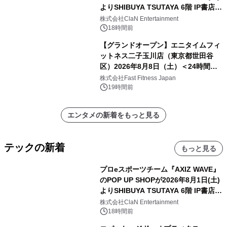
よりSHIBUYA TSUTAYA 6階 IP書店で
開催決定！！
株式会社ClaN Entertainment
18時間前
【グランドオープン】エニタイムフィ
ットネス二子玉川店（東京都世田谷
区）2026年8月8日（土）＜24時間年
中無休のフィットネスジム＞
株式会社Fast Fitness Japan
19時間前
エンタメの新着をもっと見る
テックの新着
もっと見る
プロeスポーツチーム『AXIZ WAVE』
のPOP UP SHOPが2026年8月1日(土)
よりSHIBUYA TSUTAYA 6階 IP書店で
開催決定！！
株式会社ClaN Entertainment
18時間前