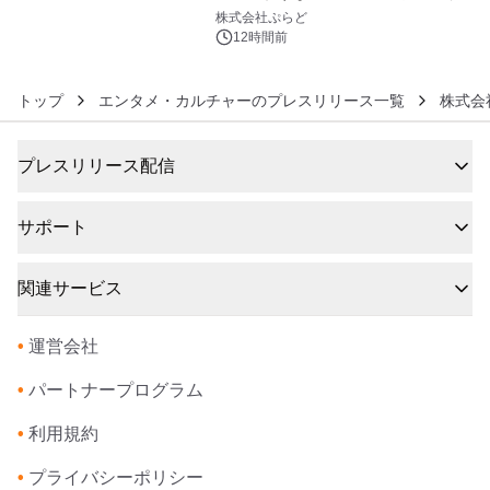
6
サウナも 「THE BOXY AWAJI」のお
株式会社ぷらど
得な素泊まり連泊プランで
12時間前
トップ
エンタメ・カルチャーのプレスリリース一覧
株式会
プレスリリース配信
サポート
関連サービス
•
運営会社
•
パートナープログラム
•
利用規約
•
プライバシーポリシー