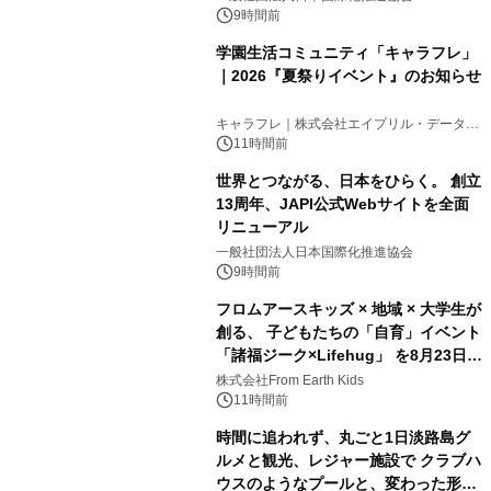
9時間前
学園生活コミュニティ「キャラフレ」
｜2026『夏祭りイベント』のお知らせ
3
キャラフレ｜株式会社エイプリル・データ・
デザインズ
11時間前
世界とつながる、日本をひらく。 創立
13周年、JAPI公式Webサイトを全面
リニューアル
4
一般社団法人日本国際化推進協会
9時間前
フロムアースキッズ × 地域 × 大学生が
創る、 子どもたちの「自育」イベント
「諸福ジーク×Lifehug」 を8月23日
5
(日)開催
株式会社From Earth Kids
11時間前
時間に追われず、丸ごと1日淡路島グ
ルメと観光、レジャー施設で クラブハ
ウスのようなプールと、変わった形の