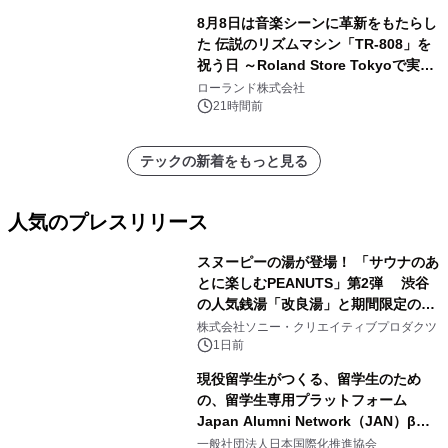
8月8日は音楽シーンに革新をもたらし
た 伝説のリズムマシン「TR-808」を
祝う日 ～Roland Store Tokyoで実機
を展示しての 記念キャンペーンを開
ローランド株式会社
催 英国ラジオ「NTS」の 特別プログ
21時間前
ラムや、「TR-808」を愛する伝説的
アーティストを フィーチャーしたアニ
テックの新着をもっと見る
メーションを公開～
人気のプレスリリース
スヌーピーの湯が登場！ 「サウナのあ
とに楽しむPEANUTS」第2弾 渋谷
の人気銭湯「改良湯」と期間限定のコ
1
ラボレーション サウナイキタイコラ
株式会社ソニー・クリエイティブプロダクツ
ボグッズも発売決定！
1日前
現役留学生がつくる、留学生のため
の、留学生専用プラットフォーム
Japan Alumni Network（JAN）β版
2
をリリース
一般社団法人日本国際化推進協会