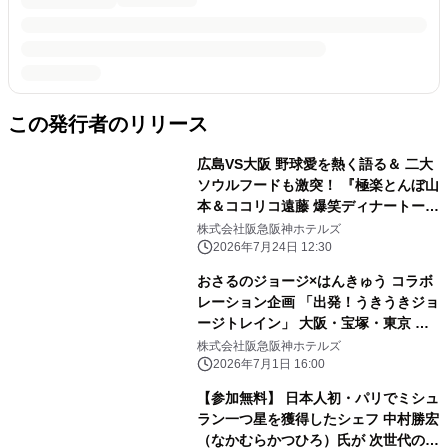
この発行者のリリース
広島VS大阪 野球愛を熱く語る＆ 二大
ソウルフードも激突！ 『極楽とんぼ山
本＆ココリコ遠藤 爆笑ディナートーク
ショー』開催 開催日：2026年9月22日
株式会社阪急阪神ホテルズ
（火・祝）／ 7月25日（土）チケット
2026年7月24日 12:30
販売開始
おさるのジョージ×はんきゅう コラボ
レーション企画 「出発！うきうきジョ
ージトレイン」 大阪・宝塚・東京 新
橋のホテルで 「おさるのジョージ×阪
株式会社阪急阪神ホテルズ
急電車」コラボフードを 販売します
2026年7月1日 16:00
【参加無料】 日本人初・パリでミシュ
ラン一つ星を獲得したシェフ 中村勝宏
（なかむらかつひろ）氏が 次世代の料