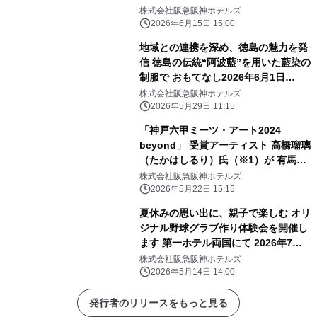
理人へ伝える開業25周年記念講演会
株式会社阪急阪神ホテルズ
「食品ロス削減 私たちの責務」を開催
2026年6月15日 15:00
地域との連携を深め、徳島の魅力を発
信 徳島の伝統“阿波藍”を用いた藍染の
制服で おもてなし2026年6月1日
（月）から 夏季限定で着用開始
株式会社阪急阪神ホテルズ
2026年5月29日 11:15
「神戸六甲ミーツ・アート2024
beyond」 受賞アーティスト 高橋瑠璃
（たかはしるり）氏（※1）が 有馬温
泉の石で五右衛門風呂釜に石彫刻！
株式会社阪急阪神ホテルズ
“浸かれる現代アート”が 「有馬温泉
2026年5月22日 15:15
太閤の湯」露天ゾーンに登場
夏休みの思い出に、親子で楽しむ オリ
ジナル野球グラブ作り体験会を開催し
ます 第一ホテル両国にて 2026年7月
29日（水）
株式会社阪急阪神ホテルズ
2026年5月14日 14:00
発行者のリリースをもっと見る