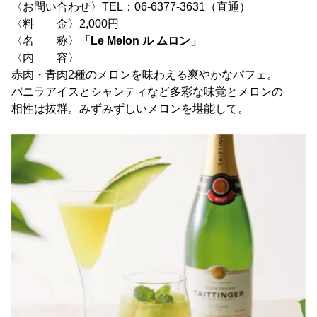
〈お問い合わせ〉TEL：06-6377-3631（直通）
〈料 金〉2,000円
〈名 称〉
「Le Melon ル ムロン」
〈内 容〉
赤肉・青肉2種のメロンを味わえる爽やかなパフェ。
バニラアイスとシャンティなど多彩な味覚とメロンの
相性は抜群。みずみずしいメロンを堪能して。