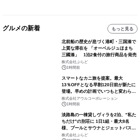
グルメの新着
もっと見る
北前船の歴史が息づく港町・三国湊で
上質な滞在を 「オーベルジュほまち
三國湊」 1泊2食付の旅行商品を発売
株式会社ぷらど
1時間前
スマートなカニ旅を提案。最大
13％OFFとなる早割120日前が新たに
登場。早めの計画でいつもと変わらぬ
大人の冬旅を。ー夕日ヶ浦温泉「佳松
株式会社アウルコーポレーション
苑 別邸ふうか」ー
1時間前
淡路島の一棟貸しヴィラを2泊、"私た
ちだけ"の別荘に 1日1組・最大8名
様、プールとサウナとジェットバス付
きで Villa Mon Temps AWAJIの連泊
株式会社ぷらど