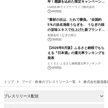
年！感謝を込めた限定キャンペーンを
4
8月10日より開催
LivelyLifeライブリーライフ株式会社
4時間前
“素材の次は、たれで勝負。”全国約
5％の浜名湖産うなぎを、 うなぎの頭
の旨味エキスで仕上げた新ブランド
5
「井口の誉」誕生
有限会社うなぎの井口
2時間前
【2026年8月版】ふるさと納税でもら
える『日本酒』の還元率ランキングを
発表
6
とくさと-ふるさと納税還元率ランキング-
4時間前
トップ
フード・飲食のプレスリリース一覧
株式会社阪急阪
プレスリリース配信