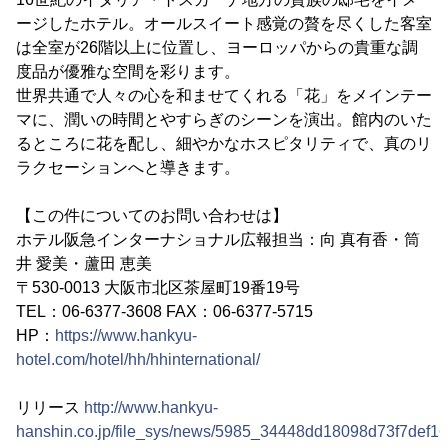
ージしたホテル。オールスイート感覚の贅を尽くした客室
は全室が26階以上に位置し、ヨーロッパからの貴重な調
度品が優雅な空間を彩ります。
世界共通で人々の心を和ませてくれる「花」をメインテー
マに、潤いの時間とやすらぎのシーンを演出。館内のいた
るところに花を配し、細やかなホスピタリティで、真のリ
ラクセーションへと導きます。
【この件についてのお問い合わせは】
ホテル阪急インターナショナル広報担当：向 真有香・筒
井 愛美・蘆田 恵美
〒530-0013 大阪市北区茶屋町19番19号
TEL：06-6377-3608 FAX：06-6377-5715
HP：
https://www.hankyu-
hotel.com/hotel/hh/hhinternational/
リリース
http://www.hankyu-
hanshin.co.jp/file_sys/news/5985_34448dd18098d73f7def1