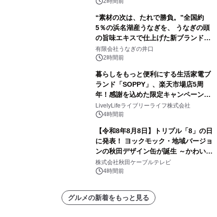
素泊りプラン
2時間前
“素材の次は、たれで勝負。”全国約
5％の浜名湖産うなぎを、 うなぎの頭
の旨味エキスで仕上げた新ブランド
「井口の誉」誕生
有限会社うなぎの井口
2時間前
暮らしをもっと便利にする生活家電ブ
ランド「SOPPY」、楽天市場店5周
年！感謝を込めた限定キャンペーンを
8月10日より開催
LivelyLifeライブリーライフ株式会社
4時間前
【令和8年8月8日】トリプル「8」の日
に発表！ ヨックモック・地域バージョ
ンの秋田デザイン缶が誕生 ～かわいい
秋田犬の子犬と秋田の四季と名所を巡
株式会社秋田ケーブルテレビ
るパッケージ～ 9月1日(火)秋田県内で
4時間前
販売開始
グルメの新着をもっと見る