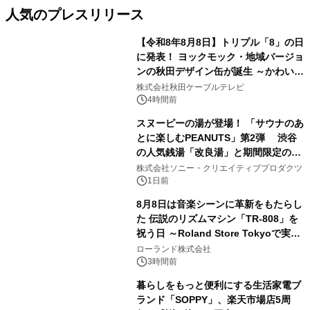
人気のプレスリリース
【令和8年8月8日】トリプル「8」の日
に発表！ ヨックモック・地域バージョ
ンの秋田デザイン缶が誕生 ～かわいい
1
秋田犬の子犬と秋田の四季と名所を巡
株式会社秋田ケーブルテレビ
るパッケージ～ 9月1日(火)秋田県内で
4時間前
販売開始
スヌーピーの湯が登場！ 「サウナのあ
とに楽しむPEANUTS」第2弾 渋谷
の人気銭湯「改良湯」と期間限定のコ
2
ラボレーション サウナイキタイコラ
株式会社ソニー・クリエイティブプロダクツ
ボグッズも発売決定！
1日前
8月8日は音楽シーンに革新をもたらし
た 伝説のリズムマシン「TR-808」を
祝う日 ～Roland Store Tokyoで実機
3
を展示しての 記念キャンペーンを開
ローランド株式会社
催 英国ラジオ「NTS」の 特別プログ
3時間前
ラムや、「TR-808」を愛する伝説的
暮らしをもっと便利にする生活家電ブ
アーティストを フィーチャーしたアニ
ランド「SOPPY」、楽天市場店5周
メーションを公開～