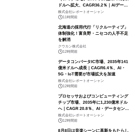
ドルへ拡大、CAGR36.2％｜AIデータ
センター・高速光通信需要が成長を加
株式会社レポートオーシャン
速
11時間前
北海道の採用代行「リクルーティブ」
体制強化！富良野・ニセコの人手不足
を解消
クウカン株式会社
12時間前
データコンバータIC市場、2035年141
億米ドルへ成長｜CAGR6.4％、AI・
5G・IoT需要が市場拡大を加速
株式会社レポートオーシャン
12時間前
プロセッサおよびコンピューティング
チップ市場、2035年に1,230億米ドル
へ｜CAGR 20.8％、AI・データセンタ
ー需要が成長を牽引
株式会社レポートオーシャン
12時間前
8月8日は音楽シーンに革新をもたらし