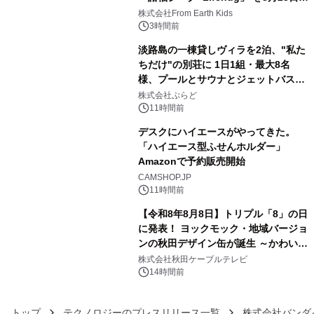
3
(日)開催
株式会社From Earth Kids
3時間前
淡路島の一棟貸しヴィラを2泊、"私た
ちだけ"の別荘に 1日1組・最大8名
様、プールとサウナとジェットバス付
4
きで Villa Mon Temps AWAJIの連泊
株式会社ぷらど
素泊りプラン
11時間前
デスクにハイエースがやってきた。
「ハイエース型ふせんホルダー」
Amazonで予約販売開始
5
CAMSHOP.JP
11時間前
【令和8年8月8日】トリプル「8」の日
に発表！ ヨックモック・地域バージョ
ンの秋田デザイン缶が誕生 ～かわいい
6
秋田犬の子犬と秋田の四季と名所を巡
株式会社秋田ケーブルテレビ
るパッケージ～ 9月1日(火)秋田県内で
14時間前
販売開始
トップ
テクノロジーのプレスリリース一覧
株式会社バンダ