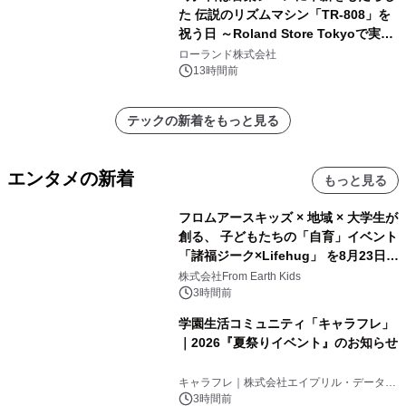
た 伝説のリズムマシン「TR-808」を
祝う日 ～Roland Store Tokyoで実機
を展示しての 記念キャンペーンを開
ローランド株式会社
催 英国ラジオ「NTS」の 特別プログ
13時間前
ラムや、「TR-808」を愛する伝説的
アーティストを フィーチャーしたアニ
テックの新着をもっと見る
メーションを公開～
エンタメの新着
もっと見る
フロムアースキッズ × 地域 × 大学生が
創る、 子どもたちの「自育」イベント
「諸福ジーク×Lifehug」 を8月23日
(日)開催
株式会社From Earth Kids
3時間前
学園生活コミュニティ「キャラフレ」
｜2026『夏祭りイベント』のお知らせ
キャラフレ｜株式会社エイプリル・データ・
デザインズ
3時間前