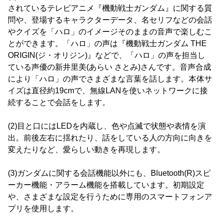
されているテレビアニメ『機動戦士ガンダム』に関する質
問や、登場するキャラクターデータ、名セリフなどの会話
やクイズを「ハロ」のイメージそのままの音声で楽しむこ
とができます。「ハロ」の声は『機動戦士ガンダム THE
ORIGIN(ジ・オリジン)』などで、「ハロ」の声を担当し
ている声優の新井里美(あらい さとみ)さんです。音声合成
により「ハロ」の声でさまざまな言葉を話します。本体サ
イズは直径約19cmで、無線LANを使いネットワークに接
続することで会話をします。
(2)目と口にはLEDを内蔵し、色や点滅で状態や表情を演
出。前後左右に揺れたり、話をしている人の方向に向きを
変えたりなど、愛らしい動きを再現します。
(3)ガンダムに関する会話機能以外にも、Bluetooth(R)スピ
ーカー機能・アラーム機能を搭載しています。初期設定
や、さまざまな設定を行うために専用のスマートフォンア
プリを使用します。