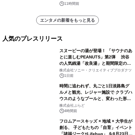
11時間前
エンタメの新着をもっと見る
人気のプレスリリース
スヌーピーの湯が登場！ 「サウナのあ
とに楽しむPEANUTS」第2弾 渋谷
の人気銭湯「改良湯」と期間限定のコ
1
ラボレーション サウナイキタイコラ
株式会社ソニー・クリエイティブプロダクツ
ボグッズも発売決定！
1日前
時間に追われず、丸ごと1日淡路島グ
ルメと観光、レジャー施設で クラブハ
ウスのようなプールと、変わった形の
2
サウナも 「THE BOXY AWAJI」のお
株式会社ぷらど
得な素泊まり連泊プランで
4時間前
フロムアースキッズ × 地域 × 大学生が
創る、 子どもたちの「自育」イベント
「諸福ジーク×Lifehug」 を8月23日