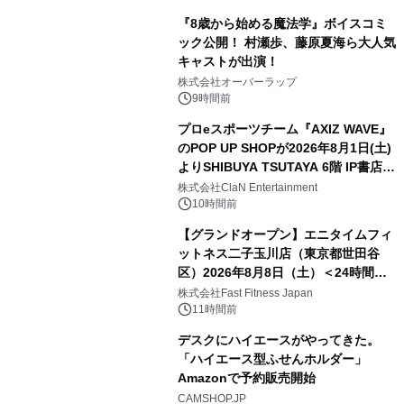
『8歳から始める魔法学』ボイスコミ
ック公開！ 村瀬歩、藤原夏海ら大人気
キャストが出演！
株式会社オーバーラップ
9時間前
プロeスポーツチーム『AXIZ WAVE』
のPOP UP SHOPが2026年8月1日(土)
よりSHIBUYA TSUTAYA 6階 IP書店で
開催決定！！
株式会社ClaN Entertainment
10時間前
【グランドオープン】エニタイムフィ
ットネス二子玉川店（東京都世田谷
区）2026年8月8日（土）＜24時間年
中無休のフィットネスジム＞
株式会社Fast Fitness Japan
11時間前
デスクにハイエースがやってきた。
「ハイエース型ふせんホルダー」
Amazonで予約販売開始
CAMSHOP.JP