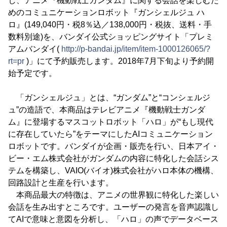
し、アニメ『機動戦士ガンダム』に関する会話を楽しむた
めのコミュニケーションロボット『ガンシェルジュ ハ
ロ』(149,040円・税8％込／138,000円・税抜、送料・手
数料別途)を、バンダイ公式ショッピングサイト「プレミ
アムバンダイ(
http://p-bandai.jp/item/item-1000126065/?
rt=pr
)」にて予約販売します。2018年7月下旬より予約開
始予定です。
「ガンシェルジュ」とは、“ガンダム”と“コンシェルジ
ュ”の造語で、本商品はテレビアニメ『機動戦士ガンダ
ム』に登場するマスコットロボット「ハロ」が“もし現代
に存在していたら”をテーマにしたAIコミュニケーション
ロボットです。バンダイが企画・販売を行い、日本アイ・
ビー・エム株式会社がガンダムの内容に特化した会話シス
テムを構築し、VAIO(バイオ)株式会社がハロ本体の機構、
回路設計と生産を行います。
本商品最大の特徴は、アニメの世界観に特化した楽しい
会話を生み出すところです。ユーザーの発言を音声認識し
てAIで意味と意図を分析し、「ハロ」の声でデータベース