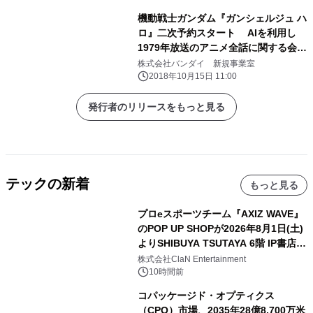
機動戦士ガンダム『ガンシェルジュ ハ
ロ』二次予約スタート AIを利用し
1979年放送のアニメ全話に関する会話
が楽しめる
株式会社バンダイ 新規事業室
2018年10月15日 11:00
発行者のリリースをもっと見る
テックの新着
もっと見る
プロeスポーツチーム『AXIZ WAVE』
のPOP UP SHOPが2026年8月1日(土)
よりSHIBUYA TSUTAYA 6階 IP書店で
開催決定！！
株式会社ClaN Entertainment
10時間前
コパッケージド・オプティクス
（CPO）市場、2035年28億8,700万米